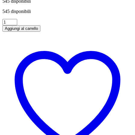
545 disponibili
545 disponibili
Gin
Bombay
Aggiungi al carrello
Sapphire
1
lt
quantità