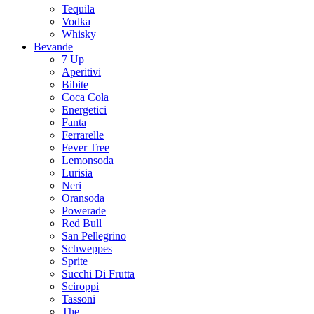
Tequila
Vodka
Whisky
Bevande
7 Up
Aperitivi
Bibite
Coca Cola
Energetici
Fanta
Ferrarelle
Fever Tree
Lemonsoda
Lurisia
Neri
Oransoda
Powerade
Red Bull
San Pellegrino
Schweppes
Sprite
Succhi Di Frutta
Sciroppi
Tassoni
The