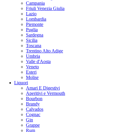
Campania
Friuli Venezia Giulia
Lazio
Lombardia
Piemonte
Puglia
Sardegna
Sicilia
Toscana
Trentino Alto Adige
Umbria
Valle d'Aosta
Veneto
Esteri
Molise
Liquori
Amari E Digestivi
Aperitivi e Vermouth
Bourbon
Brandy
Calvados
Cognac
Gin
Grappe
Rum