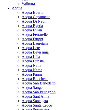
Valfrutta
Acqua
Acqua Boario
Acqua Capannelle
Acqua Di Nepi
Acqua Egeria
Acqua Evian
Acqua Ferrarelle
Acqua Fiuggi
Acqua Lauretana
Acqua Lete
Acqua Levissima
Acqua Lilia
Acqua Lurisia
Acqua Natia
Acqua Nerea
Acqua Panna
Acqua Rocchetta
Acqua San Benedetto
Acqua Sangemini
Acqua San Pellegrino
Acqua Sant'Anna
Acqua Santagata
Acqua Santa Croce
Acqua Sorgesana