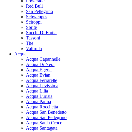
Powerade
Red Bull
San Pellegrino
Schweppes
Sciroppi
Sprite
Succhi Di Frutta
Tassoni
The
Valfrutta
Acqua
Acqua Capannelle
Acqua Di Nepi
Acqua Egeria
Acqua Evian
Acqua Ferrarelle
Acqua Levissima
Acqua Lilia
Acqua Lurisia
Acqua Panna
Acqua Rocchetta
Acqua San Benedetto
Acqua San Pellegrino
Acqua Santa Croce
Acqua Santagata