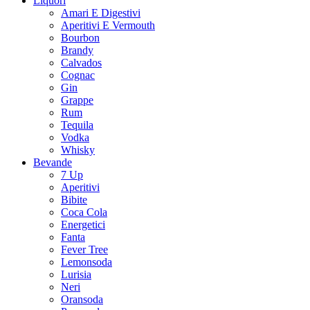
Liquori
Amari E Digestivi
Aperitivi E Vermouth
Bourbon
Brandy
Calvados
Cognac
Gin
Grappe
Rum
Tequila
Vodka
Whisky
Bevande
7 Up
Aperitivi
Bibite
Coca Cola
Energetici
Fanta
Fever Tree
Lemonsoda
Lurisia
Neri
Oransoda