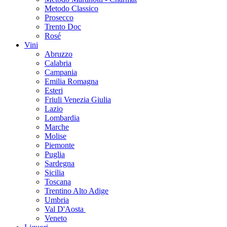
Metodo Classico
Prosecco
Trento Doc
Rosé
Vini
Abruzzo
Calabria
Campania
Emilia Romagna
Esteri
Friuli Venezia Giulia
Lazio
Lombardia
Marche
Molise
Piemonte
Puglia
Sardegna
Sicilia
Toscana
Trentino Alto Adige
Umbria
Val D'Aosta
Veneto