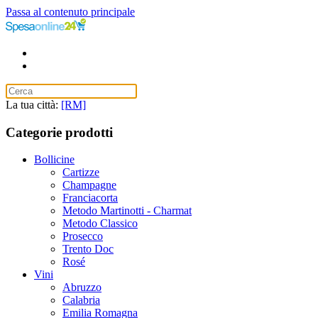
Passa al contenuto principale
La tua città:
[RM]
Categorie prodotti
Bollicine
Cartizze
Champagne
Franciacorta
Metodo Martinotti - Charmat
Metodo Classico
Prosecco
Trento Doc
Rosé
Vini
Abruzzo
Calabria
Emilia Romagna