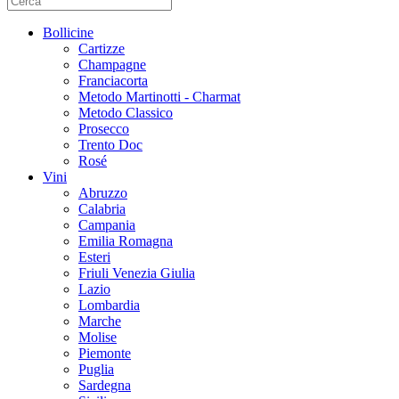
Bollicine
Cartizze
Champagne
Franciacorta
Metodo Martinotti - Charmat
Metodo Classico
Prosecco
Trento Doc
Rosé
Vini
Abruzzo
Calabria
Campania
Emilia Romagna
Esteri
Friuli Venezia Giulia
Lazio
Lombardia
Marche
Molise
Piemonte
Puglia
Sardegna