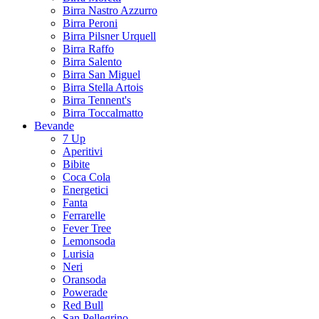
Birra Nastro Azzurro
Birra Peroni
Birra Pilsner Urquell
Birra Raffo
Birra Salento
Birra San Miguel
Birra Stella Artois
Birra Tennent's
Birra Toccalmatto
Bevande
7 Up
Aperitivi
Bibite
Coca Cola
Energetici
Fanta
Ferrarelle
Fever Tree
Lemonsoda
Lurisia
Neri
Oransoda
Powerade
Red Bull
San Pellegrino