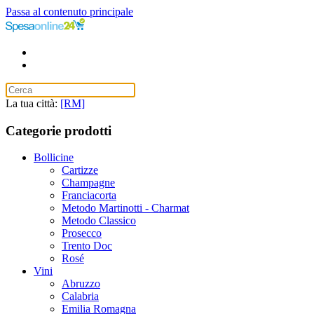
Passa al contenuto principale
La tua città:
[RM]
Categorie prodotti
Bollicine
Cartizze
Champagne
Franciacorta
Metodo Martinotti - Charmat
Metodo Classico
Prosecco
Trento Doc
Rosé
Vini
Abruzzo
Calabria
Emilia Romagna