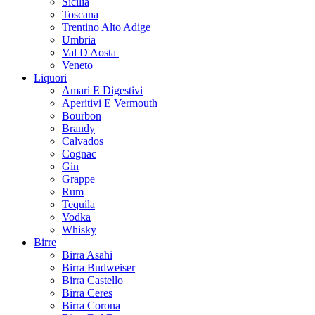
Sicilia
Toscana
Trentino Alto Adige
Umbria
Val D'Aosta
Veneto
Liquori
Amari E Digestivi
Aperitivi E Vermouth
Bourbon
Brandy
Calvados
Cognac
Gin
Grappe
Rum
Tequila
Vodka
Whisky
Birre
Birra Asahi
Birra Budweiser
Birra Castello
Birra Ceres
Birra Corona