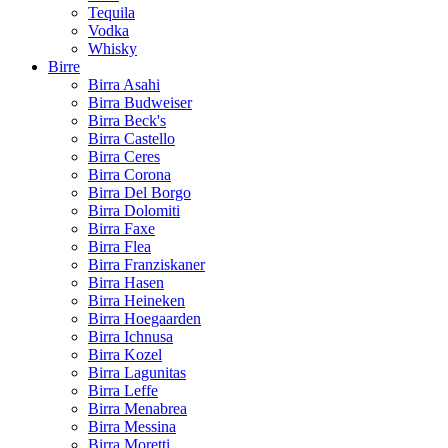
Tequila
Vodka
Whisky
Birre
Birra Asahi
Birra Budweiser
Birra Beck's
Birra Castello
Birra Ceres
Birra Corona
Birra Del Borgo
Birra Dolomiti
Birra Faxe
Birra Flea
Birra Franziskaner
Birra Hasen
Birra Heineken
Birra Hoegaarden
Birra Ichnusa
Birra Kozel
Birra Lagunitas
Birra Leffe
Birra Menabrea
Birra Messina
Birra Moretti