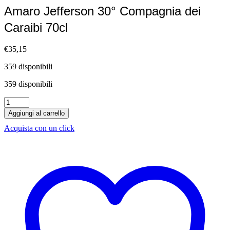
Amaro Jefferson 30° Compagnia dei
Caraibi 70cl
€
35,15
359 disponibili
359 disponibili
Amaro
Jefferson
Aggiungi al carrello
30°
Acquista con un click
Compagnia
dei
Caraibi
70cl
quantità