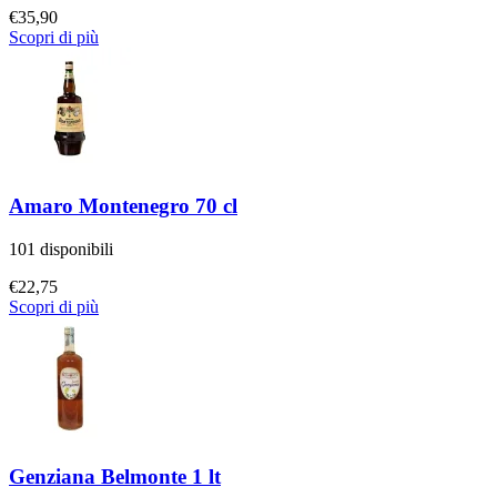
€
35,90
Scopri di più
Amaro Montenegro 70 cl
101 disponibili
€
22,75
Scopri di più
Genziana Belmonte 1 lt