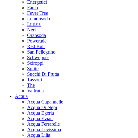
Energetici
Fanta
Fever Tree
Lemonsoda
Lurisia
Neri
Oransoda
Powerade
Red Bull
San Pellegrino
Schweppes
Sciroppi
Sprite
Succhi Di Frutta
Tassoni
The
Valfrutta
Acqua
Acqua Capannelle
Acqua Di Nepi
Acqua Egeria
Acqua Evian
Acqua Ferrarelle
Acqua Levissima
Acqua Lilia