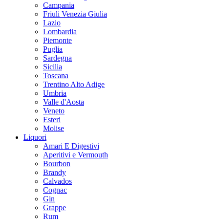
Campania
Friuli Venezia Giulia
Lazio
Lombardia
Piemonte
Puglia
Sardegna
Sicilia
Toscana
Trentino Alto Adige
Umbria
Valle d'Aosta
Veneto
Esteri
Molise
Liquori
Amari E Digestivi
Aperitivi e Vermouth
Bourbon
Brandy
Calvados
Cognac
Gin
Grappe
Rum