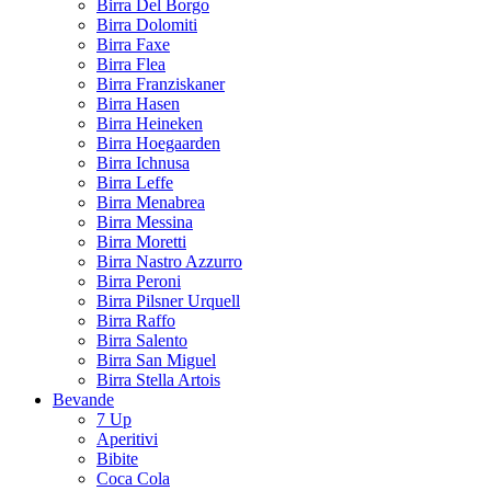
Birra Del Borgo
Birra Dolomiti
Birra Faxe
Birra Flea
Birra Franziskaner
Birra Hasen
Birra Heineken
Birra Hoegaarden
Birra Ichnusa
Birra Leffe
Birra Menabrea
Birra Messina
Birra Moretti
Birra Nastro Azzurro
Birra Peroni
Birra Pilsner Urquell
Birra Raffo
Birra Salento
Birra San Miguel
Birra Stella Artois
Bevande
7 Up
Aperitivi
Bibite
Coca Cola