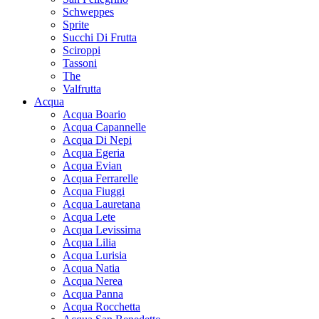
Schweppes
Sprite
Succhi Di Frutta
Sciroppi
Tassoni
The
Valfrutta
Acqua
Acqua Boario
Acqua Capannelle
Acqua Di Nepi
Acqua Egeria
Acqua Evian
Acqua Ferrarelle
Acqua Fiuggi
Acqua Lauretana
Acqua Lete
Acqua Levissima
Acqua Lilia
Acqua Lurisia
Acqua Natia
Acqua Nerea
Acqua Panna
Acqua Rocchetta