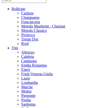
Bollicine
Cartizze
Champagne
Franciacorta
Metodo Martinotti - Charmat
Metodo Classico
Prosecco
Trento Doc
Rosé
Vini
Abruzzo
Calabria
Campania
Emilia Romagna
Esteri
Friuli Venezia Giulia
Lazio
Lombardia
Marche
Molise
Piemonte
Puglia
Sardegna