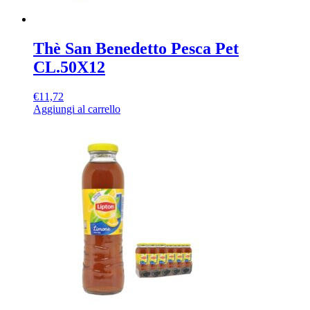
Thè San Benedetto Pesca Pet
CL.50X12
€
11,72
Aggiungi al carrello