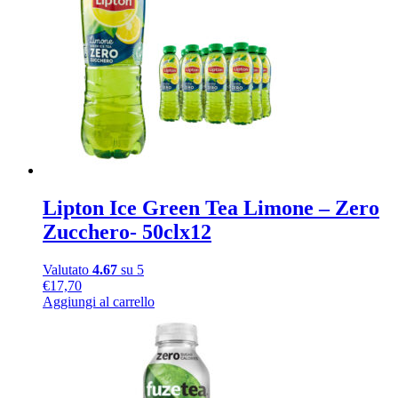
Lipton Ice Green Tea Limone – Zero
Zucchero- 50clx12
Valutato
4.67
su 5
€
17,70
Aggiungi al carrello