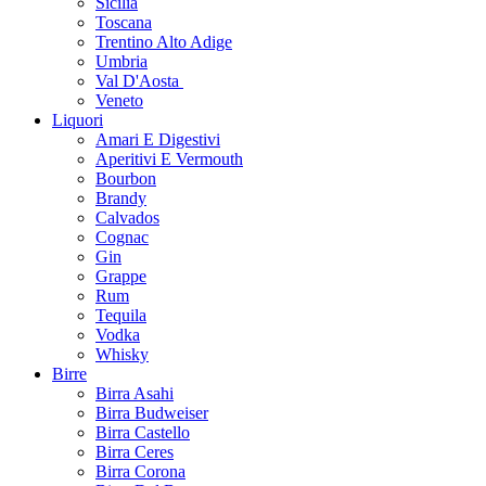
Sicilia
Toscana
Trentino Alto Adige
Umbria
Val D'Aosta
Veneto
Liquori
Amari E Digestivi
Aperitivi E Vermouth
Bourbon
Brandy
Calvados
Cognac
Gin
Grappe
Rum
Tequila
Vodka
Whisky
Birre
Birra Asahi
Birra Budweiser
Birra Castello
Birra Ceres
Birra Corona