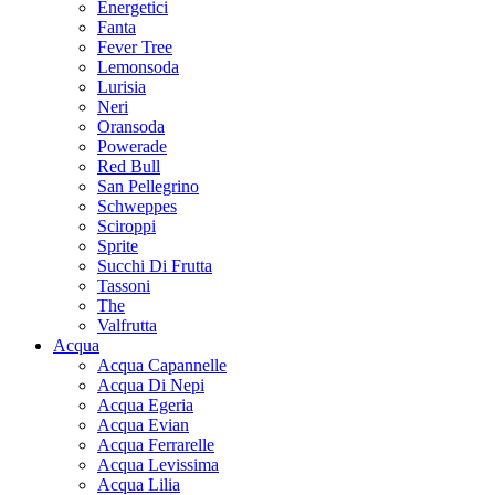
Energetici
Fanta
Fever Tree
Lemonsoda
Lurisia
Neri
Oransoda
Powerade
Red Bull
San Pellegrino
Schweppes
Sciroppi
Sprite
Succhi Di Frutta
Tassoni
The
Valfrutta
Acqua
Acqua Capannelle
Acqua Di Nepi
Acqua Egeria
Acqua Evian
Acqua Ferrarelle
Acqua Levissima
Acqua Lilia