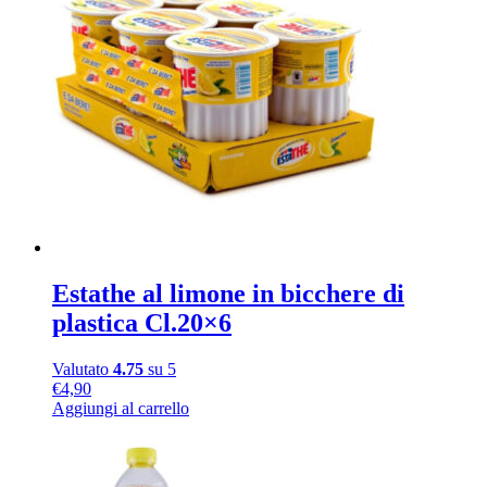
Estathe al limone in bicchere di
plastica Cl.20×6
Valutato
4.75
su 5
€
4,90
Aggiungi al carrello