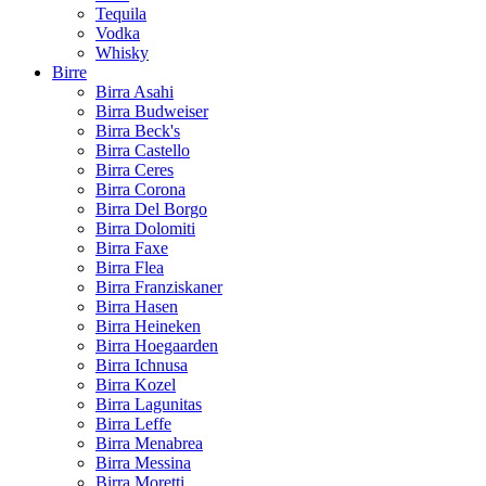
Tequila
Vodka
Whisky
Birre
Birra Asahi
Birra Budweiser
Birra Beck's
Birra Castello
Birra Ceres
Birra Corona
Birra Del Borgo
Birra Dolomiti
Birra Faxe
Birra Flea
Birra Franziskaner
Birra Hasen
Birra Heineken
Birra Hoegaarden
Birra Ichnusa
Birra Kozel
Birra Lagunitas
Birra Leffe
Birra Menabrea
Birra Messina
Birra Moretti