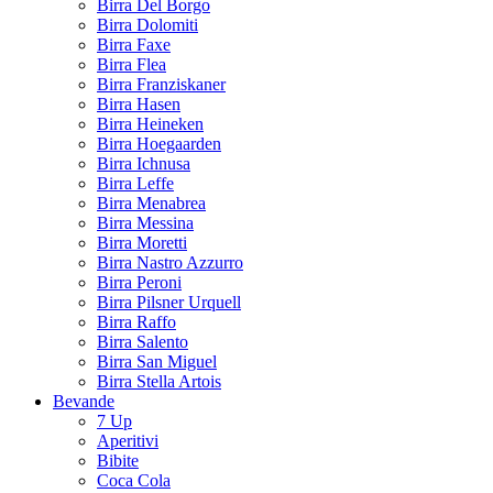
Birra Del Borgo
Birra Dolomiti
Birra Faxe
Birra Flea
Birra Franziskaner
Birra Hasen
Birra Heineken
Birra Hoegaarden
Birra Ichnusa
Birra Leffe
Birra Menabrea
Birra Messina
Birra Moretti
Birra Nastro Azzurro
Birra Peroni
Birra Pilsner Urquell
Birra Raffo
Birra Salento
Birra San Miguel
Birra Stella Artois
Bevande
7 Up
Aperitivi
Bibite
Coca Cola