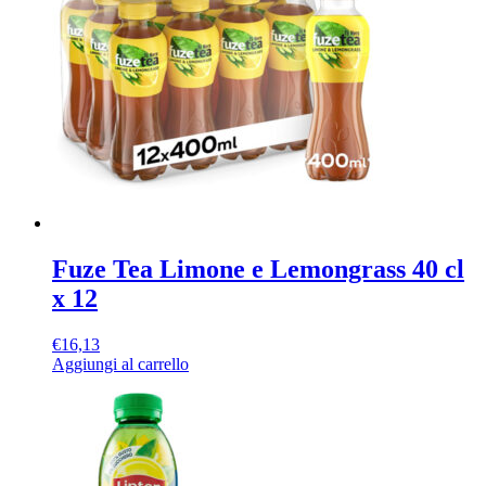
Fuze Tea Limone e Lemongrass 40 cl
x 12
€
16,13
Aggiungi al carrello