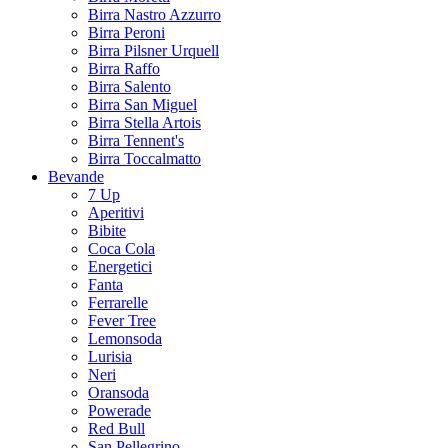
Birra Nastro Azzurro
Birra Peroni
Birra Pilsner Urquell
Birra Raffo
Birra Salento
Birra San Miguel
Birra Stella Artois
Birra Tennent's
Birra Toccalmatto
Bevande
7 Up
Aperitivi
Bibite
Coca Cola
Energetici
Fanta
Ferrarelle
Fever Tree
Lemonsoda
Lurisia
Neri
Oransoda
Powerade
Red Bull
San Pellegrino