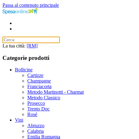
Passa al contenuto principale
La tua città:
[RM]
Categorie prodotti
Bollicine
Cartizze
Champagne
Franciacorta
Metodo Martinotti - Charmat
Metodo Classico
Prosecco
Trento Doc
Rosé
Vini
Abruzzo
Calabria
Emilia Romagna