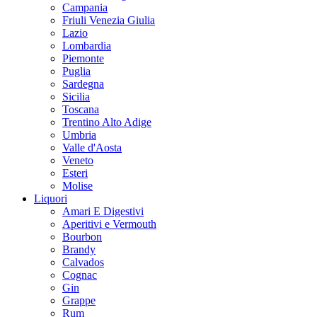
Campania
Friuli Venezia Giulia
Lazio
Lombardia
Piemonte
Puglia
Sardegna
Sicilia
Toscana
Trentino Alto Adige
Umbria
Valle d'Aosta
Veneto
Esteri
Molise
Liquori
Amari E Digestivi
Aperitivi e Vermouth
Bourbon
Brandy
Calvados
Cognac
Gin
Grappe
Rum