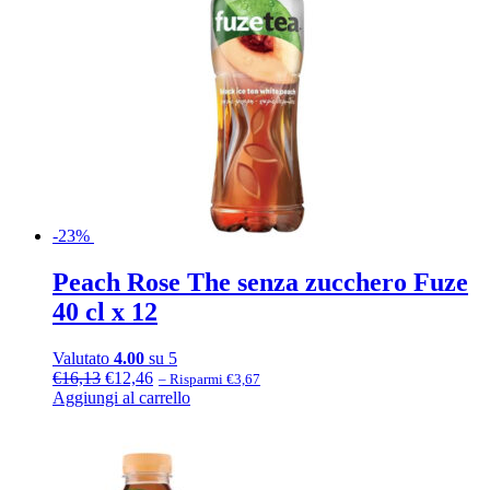
-23%
Peach Rose The senza zucchero Fuze
40 cl x 12
Valutato
4.00
su 5
Il
Il
€
16,13
€
12,46
– Risparmi €3,67
prezzo
prezzo
Aggiungi al carrello
originale
attuale
era:
è:
€16,13.
€12,46.