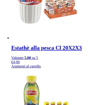
Estathè alla pesca Cl 20X2X3
Valutato
5.00
su 5
€
4,90
Aggiungi al carrello