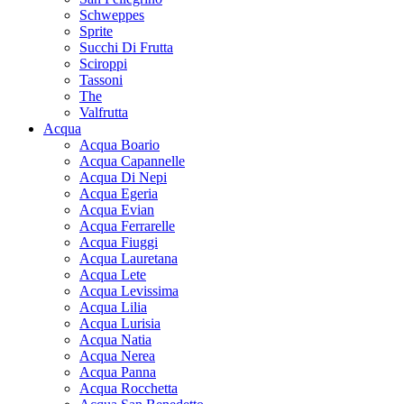
Schweppes
Sprite
Succhi Di Frutta
Sciroppi
Tassoni
The
Valfrutta
Acqua
Acqua Boario
Acqua Capannelle
Acqua Di Nepi
Acqua Egeria
Acqua Evian
Acqua Ferrarelle
Acqua Fiuggi
Acqua Lauretana
Acqua Lete
Acqua Levissima
Acqua Lilia
Acqua Lurisia
Acqua Natia
Acqua Nerea
Acqua Panna
Acqua Rocchetta