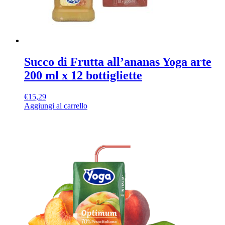
Succo di Frutta all’ananas Yoga arte
200 ml x 12 bottigliette
€
15,29
Aggiungi al carrello