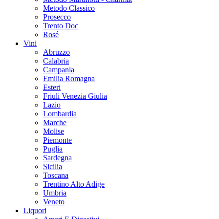
Metodo Classico
Prosecco
Trento Doc
Rosé
Vini
Abruzzo
Calabria
Campania
Emilia Romagna
Esteri
Friuli Venezia Giulia
Lazio
Lombardia
Marche
Molise
Piemonte
Puglia
Sardegna
Sicilia
Toscana
Trentino Alto Adige
Umbria
Veneto
Liquori