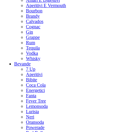
Amari E Digestivi
Aperitivi E Vermouth
Bourbon
Brandy
Calvados
Cognac
Gin
Grappe
Rum
Tequila
Vodka
Whisky
Bevande
7 Up
Aperitivi
Bibite
Coca Cola
Energetici
Fanta
Fever Tree
Lemonsoda
Lurisia
Neri
Oransoda
Powerade