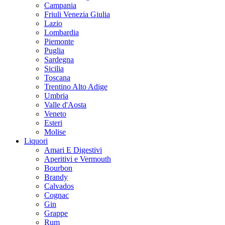
Campania
Friuli Venezia Giulia
Lazio
Lombardia
Piemonte
Puglia
Sardegna
Sicilia
Toscana
Trentino Alto Adige
Umbria
Valle d'Aosta
Veneto
Esteri
Molise
Liquori
Amari E Digestivi
Aperitivi e Vermouth
Bourbon
Brandy
Calvados
Cognac
Gin
Grappe
Rum