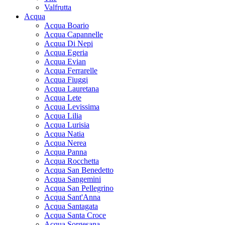
Valfrutta
Acqua
Acqua Boario
Acqua Capannelle
Acqua Di Nepi
Acqua Egeria
Acqua Evian
Acqua Ferrarelle
Acqua Fiuggi
Acqua Lauretana
Acqua Lete
Acqua Levissima
Acqua Lilia
Acqua Lurisia
Acqua Natia
Acqua Nerea
Acqua Panna
Acqua Rocchetta
Acqua San Benedetto
Acqua Sangemini
Acqua San Pellegrino
Acqua Sant'Anna
Acqua Santagata
Acqua Santa Croce
Acqua Sorgesana