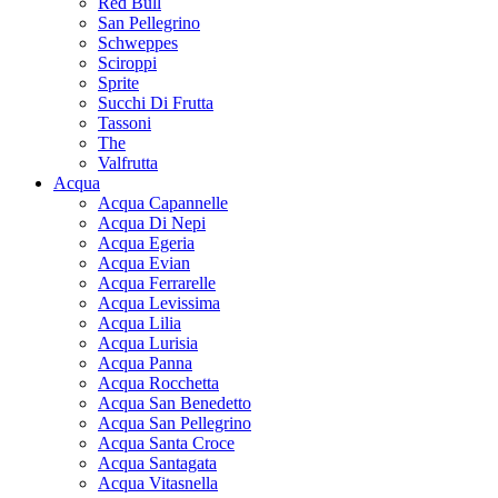
Red Bull
San Pellegrino
Schweppes
Sciroppi
Sprite
Succhi Di Frutta
Tassoni
The
Valfrutta
Acqua
Acqua Capannelle
Acqua Di Nepi
Acqua Egeria
Acqua Evian
Acqua Ferrarelle
Acqua Levissima
Acqua Lilia
Acqua Lurisia
Acqua Panna
Acqua Rocchetta
Acqua San Benedetto
Acqua San Pellegrino
Acqua Santa Croce
Acqua Santagata
Acqua Vitasnella