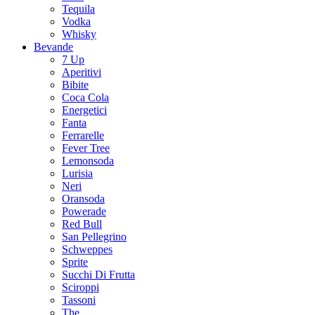
Tequila
Vodka
Whisky
Bevande
7 Up
Aperitivi
Bibite
Coca Cola
Energetici
Fanta
Ferrarelle
Fever Tree
Lemonsoda
Lurisia
Neri
Oransoda
Powerade
Red Bull
San Pellegrino
Schweppes
Sprite
Succhi Di Frutta
Sciroppi
Tassoni
The