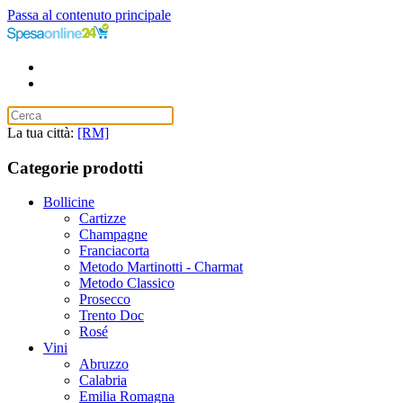
Passa al contenuto principale
La tua città:
[RM]
Categorie prodotti
Bollicine
Cartizze
Champagne
Franciacorta
Metodo Martinotti - Charmat
Metodo Classico
Prosecco
Trento Doc
Rosé
Vini
Abruzzo
Calabria
Emilia Romagna