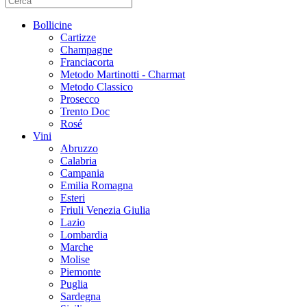
Bollicine
Cartizze
Champagne
Franciacorta
Metodo Martinotti - Charmat
Metodo Classico
Prosecco
Trento Doc
Rosé
Vini
Abruzzo
Calabria
Campania
Emilia Romagna
Esteri
Friuli Venezia Giulia
Lazio
Lombardia
Marche
Molise
Piemonte
Puglia
Sardegna