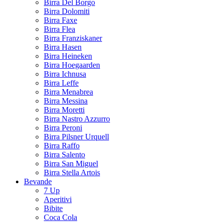
Birra Del Borgo
Birra Dolomiti
Birra Faxe
Birra Flea
Birra Franziskaner
Birra Hasen
Birra Heineken
Birra Hoegaarden
Birra Ichnusa
Birra Leffe
Birra Menabrea
Birra Messina
Birra Moretti
Birra Nastro Azzurro
Birra Peroni
Birra Pilsner Urquell
Birra Raffo
Birra Salento
Birra San Miguel
Birra Stella Artois
Bevande
7 Up
Aperitivi
Bibite
Coca Cola