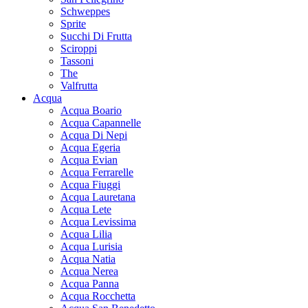
Schweppes
Sprite
Succhi Di Frutta
Sciroppi
Tassoni
The
Valfrutta
Acqua
Acqua Boario
Acqua Capannelle
Acqua Di Nepi
Acqua Egeria
Acqua Evian
Acqua Ferrarelle
Acqua Fiuggi
Acqua Lauretana
Acqua Lete
Acqua Levissima
Acqua Lilia
Acqua Lurisia
Acqua Natia
Acqua Nerea
Acqua Panna
Acqua Rocchetta