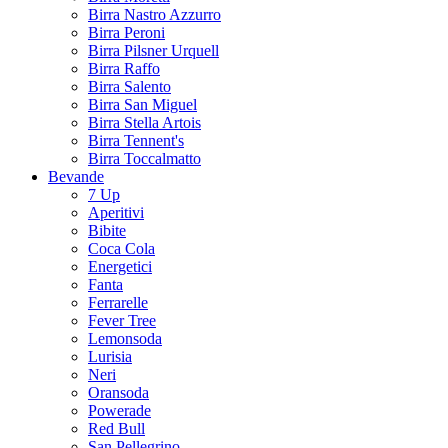
Birra Nastro Azzurro
Birra Peroni
Birra Pilsner Urquell
Birra Raffo
Birra Salento
Birra San Miguel
Birra Stella Artois
Birra Tennent's
Birra Toccalmatto
Bevande
7 Up
Aperitivi
Bibite
Coca Cola
Energetici
Fanta
Ferrarelle
Fever Tree
Lemonsoda
Lurisia
Neri
Oransoda
Powerade
Red Bull
San Pellegrino