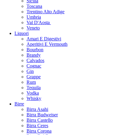
Sicilia
Toscana
Trentino Alto Adige
Umbria
Val D'Aosta
Veneto
Liquori
Amari E Digestivi
Aperitivi E Vermouth
Bourbon
Brandy
Calvados
Cognac
Gin
Grappe
Rum
Tequila
Vodka
Whisky
Birre
Birra Asahi
Birra Budweiser
Birra Castello
Birra Ceres
Birra Corona