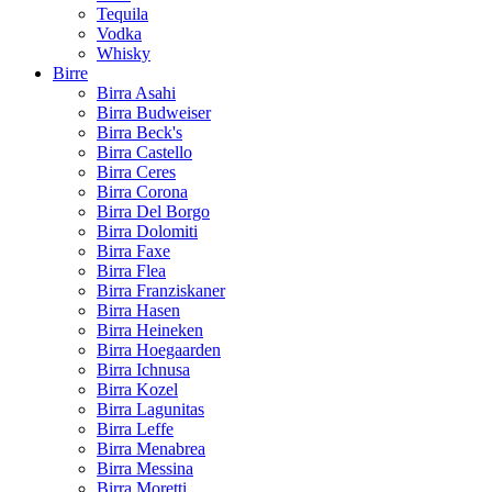
Tequila
Vodka
Whisky
Birre
Birra Asahi
Birra Budweiser
Birra Beck's
Birra Castello
Birra Ceres
Birra Corona
Birra Del Borgo
Birra Dolomiti
Birra Faxe
Birra Flea
Birra Franziskaner
Birra Hasen
Birra Heineken
Birra Hoegaarden
Birra Ichnusa
Birra Kozel
Birra Lagunitas
Birra Leffe
Birra Menabrea
Birra Messina
Birra Moretti