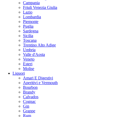
Campania
Friuli Venezia Giulia
Lazio
Lombardia
Piemonte
Puglia
Sardegna
Sicilia
Toscana
Trentino Alto Adige
Umbria
Valle d'Aosta
Veneto
Esteri
Molise
Liquori
Amari E Digestivi
Aperitivi e Vermouth
Bourbon
Brandy
Calvados
Cognac
Gin
Grappe
Rum