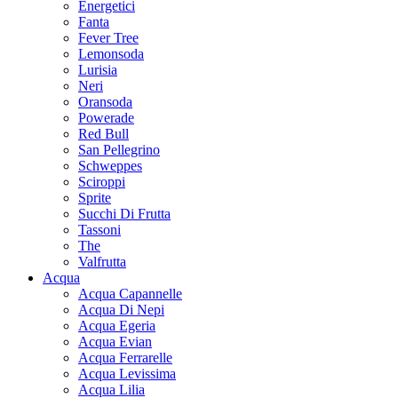
Energetici
Fanta
Fever Tree
Lemonsoda
Lurisia
Neri
Oransoda
Powerade
Red Bull
San Pellegrino
Schweppes
Sciroppi
Sprite
Succhi Di Frutta
Tassoni
The
Valfrutta
Acqua
Acqua Capannelle
Acqua Di Nepi
Acqua Egeria
Acqua Evian
Acqua Ferrarelle
Acqua Levissima
Acqua Lilia