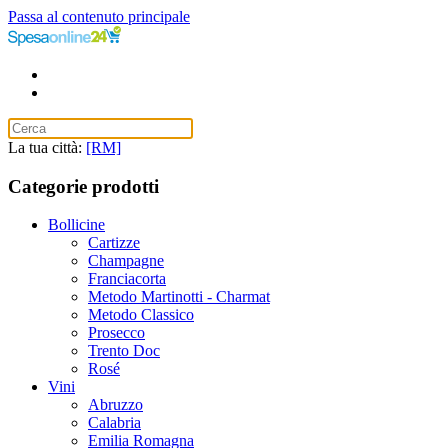
Passa al contenuto principale
La tua città:
[RM]
Categorie prodotti
Bollicine
Cartizze
Champagne
Franciacorta
Metodo Martinotti - Charmat
Metodo Classico
Prosecco
Trento Doc
Rosé
Vini
Abruzzo
Calabria
Emilia Romagna