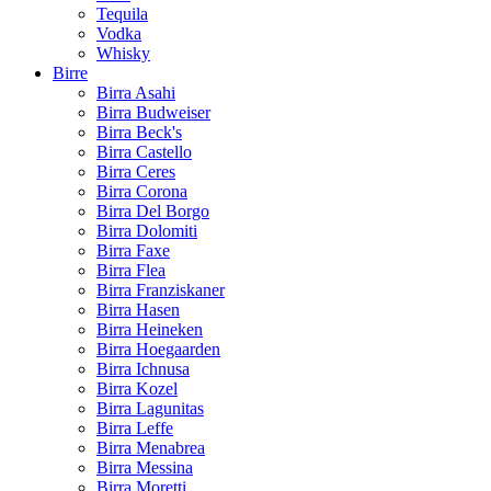
Tequila
Vodka
Whisky
Birre
Birra Asahi
Birra Budweiser
Birra Beck's
Birra Castello
Birra Ceres
Birra Corona
Birra Del Borgo
Birra Dolomiti
Birra Faxe
Birra Flea
Birra Franziskaner
Birra Hasen
Birra Heineken
Birra Hoegaarden
Birra Ichnusa
Birra Kozel
Birra Lagunitas
Birra Leffe
Birra Menabrea
Birra Messina
Birra Moretti