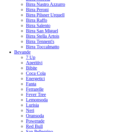
Birra Nastro Azzurro
Birra Peroni
Birra Pilsner Urquell
Birra Raffo
Birra Salento
Birra San Miguel
Birra Stella Artois
Birra Tennent's
Birra Toccalmatto
Bevande
7 Up
Aperitivi
Bibite
Coca Cola
Energetici
Fanta
Ferrarelle
Fever Tree
Lemonsoda
Lurisia
Neri
Oransoda
Powerade
Red Bull
San Pellegrino