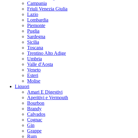
Campania
Friuli Venezia Giulia
Lazio
Lombardia
Piemonte
Puglia
Sardegna
Sicilia
Toscana
Trentino Alto Adige
Umbria
Valle d'Aosta
Veneto
Esteri
Molise
Liquori
Amari E Digestivi
Aperitivi e Vermouth
Bourbon
Brandy
Calvados
Cognac
Gin
Grappe
Rum