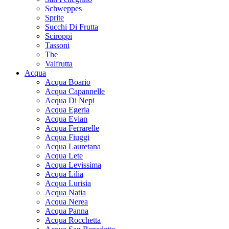
Schweppes
Sprite
Succhi Di Frutta
Sciroppi
Tassoni
The
Valfrutta
Acqua
Acqua Boario
Acqua Capannelle
Acqua Di Nepi
Acqua Egeria
Acqua Evian
Acqua Ferrarelle
Acqua Fiuggi
Acqua Lauretana
Acqua Lete
Acqua Levissima
Acqua Lilia
Acqua Lurisia
Acqua Natia
Acqua Nerea
Acqua Panna
Acqua Rocchetta