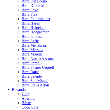
Birra Del Borgo
Birra Dolomiti
Birra Faxe
Birra Flea
Birra Franziskaner
Birra Hasen
Birra Heineken
Birra Hoegaarden
Birra Ichnusa
Birra Leffe
Birra Menabrea
Birra Messina
Birra Moretti
Birra Nastro Azzurro
Birra Peroni
Birra Pilsner Urquell
Birra Raffo
Birra Salento
Birra San Miguel
Birra Stella Artois
Bevande
7 Up
Aperitivi
Bibite
Coca Cola