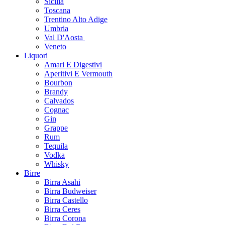
Sicilia
Toscana
Trentino Alto Adige
Umbria
Val D'Aosta
Veneto
Liquori
Amari E Digestivi
Aperitivi E Vermouth
Bourbon
Brandy
Calvados
Cognac
Gin
Grappe
Rum
Tequila
Vodka
Whisky
Birre
Birra Asahi
Birra Budweiser
Birra Castello
Birra Ceres
Birra Corona