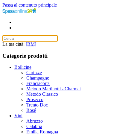
Passa al contenuto principale
La tua città:
[RM]
Categorie prodotti
Bollicine
Cartizze
Champagne
Franciacorta
Metodo Martinotti - Charmat
Metodo Classico
Prosecco
Trento Doc
Rosé
Vini
Abruzzo
Calabria
Emilia Romagna