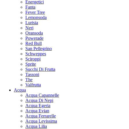
Energetici
Fanta
Fever Tree
Lemonsoda
Lurisia
Neri
Oransoda
Powerade
Red Bull
San Pellegrino
Schweppes
Sciroppi
Sprite
Succhi Di Frutta
Tassoni
The
Valfrutta
Acqua
Acqua Capannelle
Acqua Di Nepi
Acqua Egeria
Acqua Evian
Acqua Ferrarelle
Acqua Levissima
Acqua Lilia