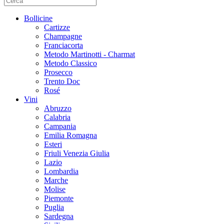
Bollicine
Cartizze
Champagne
Franciacorta
Metodo Martinotti - Charmat
Metodo Classico
Prosecco
Trento Doc
Rosé
Vini
Abruzzo
Calabria
Campania
Emilia Romagna
Esteri
Friuli Venezia Giulia
Lazio
Lombardia
Marche
Molise
Piemonte
Puglia
Sardegna