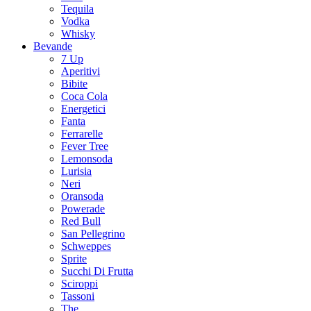
Tequila
Vodka
Whisky
Bevande
7 Up
Aperitivi
Bibite
Coca Cola
Energetici
Fanta
Ferrarelle
Fever Tree
Lemonsoda
Lurisia
Neri
Oransoda
Powerade
Red Bull
San Pellegrino
Schweppes
Sprite
Succhi Di Frutta
Sciroppi
Tassoni
The