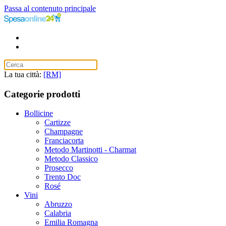
Passa al contenuto principale
La tua città:
[RM]
Categorie prodotti
Bollicine
Cartizze
Champagne
Franciacorta
Metodo Martinotti - Charmat
Metodo Classico
Prosecco
Trento Doc
Rosé
Vini
Abruzzo
Calabria
Emilia Romagna