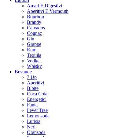
Liquori
Amari E Digestivi
Aperitivi E Vermouth
Bourbon
Brandy
Calvados
Cognac
Gin
Grappe
Rum
Tequila
Vodka
Whisky
Bevande
7 Up
Aperitivi
Bibite
Coca Cola
Energetici
Fanta
Fever Tree
Lemonsoda
Lurisia
Neri
Oransoda