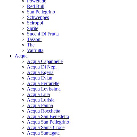
Powerade
Red Bull
San Pellegrino
Schweppes
Sciroppi
Sprite
Succhi Di Frutta
Tassoni
The
Valfrutta
Acqua
Acqua Capannelle
Acqua Di Nepi
Acqua Egeria
Acqua Evian
Acqua Ferrarelle
Acqua Levissima
Acqua Lilia
Acqua Lurisia
Acqua Panna
Acqua Rocchetta
Acqua San Benedetto
Acqua San Pellegrino
Acqua Santa Croce
Acqua Santagata