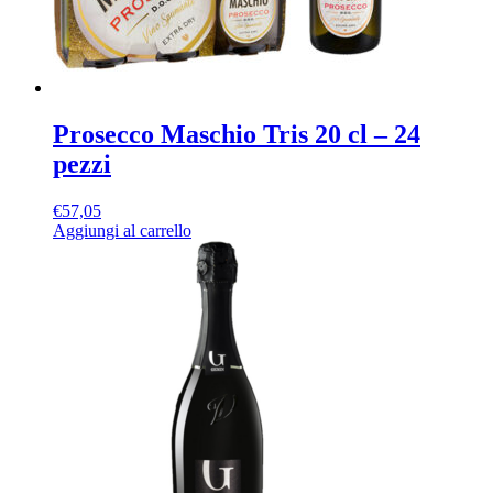
Prosecco Maschio Tris 20 cl – 24
pezzi
€
57,05
Aggiungi al carrello