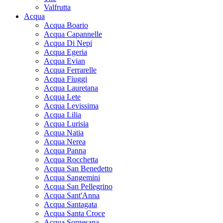
Valfrutta
Acqua
Acqua Boario
Acqua Capannelle
Acqua Di Nepi
Acqua Egeria
Acqua Evian
Acqua Ferrarelle
Acqua Fiuggi
Acqua Lauretana
Acqua Lete
Acqua Levissima
Acqua Lilia
Acqua Lurisia
Acqua Natia
Acqua Nerea
Acqua Panna
Acqua Rocchetta
Acqua San Benedetto
Acqua Sangemini
Acqua San Pellegrino
Acqua Sant'Anna
Acqua Santagata
Acqua Santa Croce
Acqua Sorgesana