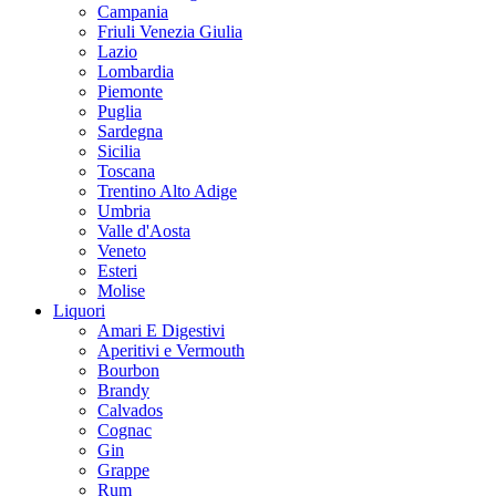
Campania
Friuli Venezia Giulia
Lazio
Lombardia
Piemonte
Puglia
Sardegna
Sicilia
Toscana
Trentino Alto Adige
Umbria
Valle d'Aosta
Veneto
Esteri
Molise
Liquori
Amari E Digestivi
Aperitivi e Vermouth
Bourbon
Brandy
Calvados
Cognac
Gin
Grappe
Rum