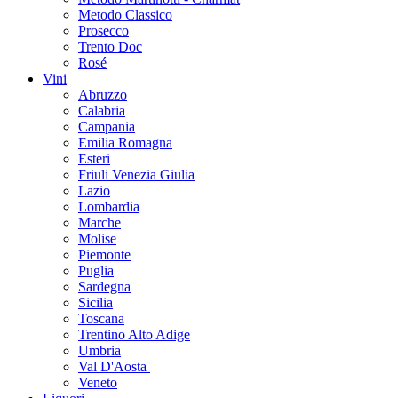
Metodo Classico
Prosecco
Trento Doc
Rosé
Vini
Abruzzo
Calabria
Campania
Emilia Romagna
Esteri
Friuli Venezia Giulia
Lazio
Lombardia
Marche
Molise
Piemonte
Puglia
Sardegna
Sicilia
Toscana
Trentino Alto Adige
Umbria
Val D'Aosta
Veneto