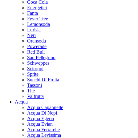
Coca Cola
Energetici
Fanta
Fever Tree
Lemonsoda
Lurisia
Neri
Oransoda
Powerade
Red Bull
San Pellegrino
Schweppes
Sciroppi
Sprite
Succhi Di Frutta
Tassoni
The
Valfrutta
Acqua
Acqua Capannelle
Acqua Di Nepi
Acqua Egeria
Acqua Evian
Acqua Ferrarelle
Acqua Levissima