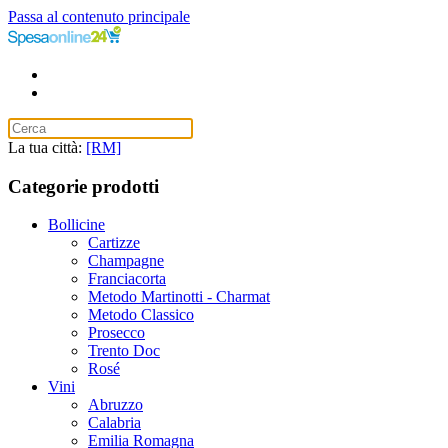
Passa al contenuto principale
La tua città:
[RM]
Categorie prodotti
Bollicine
Cartizze
Champagne
Franciacorta
Metodo Martinotti - Charmat
Metodo Classico
Prosecco
Trento Doc
Rosé
Vini
Abruzzo
Calabria
Emilia Romagna