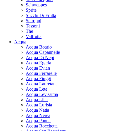
Schweppes
Sprite
Succhi Di Frutta
Sciroppi
Tassoni
The
Valfrutta
Acqua
Acqua Boario
Acqua Capannelle
Acqua Di Nepi
Acqua Egeria
Acqua Evian
Acqua Ferrarelle
Acqua Fiuggi
Acqua Lauretana
Acqua Lete
Acqua Levissima
Acqua Lilia
Acqua Lurisia
Acqua Natia
Acqua Nerea
Acqua Panna
Acqua Rocchetta