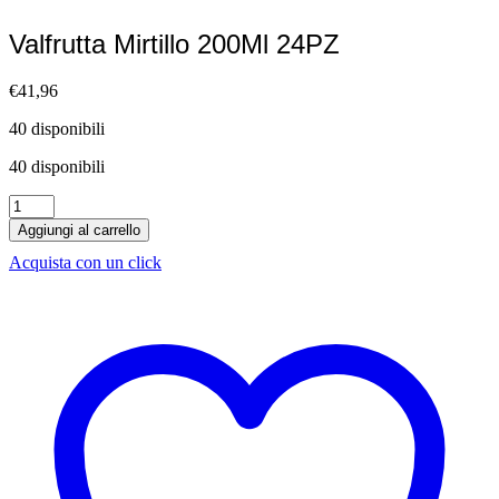
Valfrutta Mirtillo 200Ml 24PZ
€
41,96
40 disponibili
40 disponibili
Valfrutta
Mirtillo
Aggiungi al carrello
200Ml
Acquista con un click
24PZ
quantità