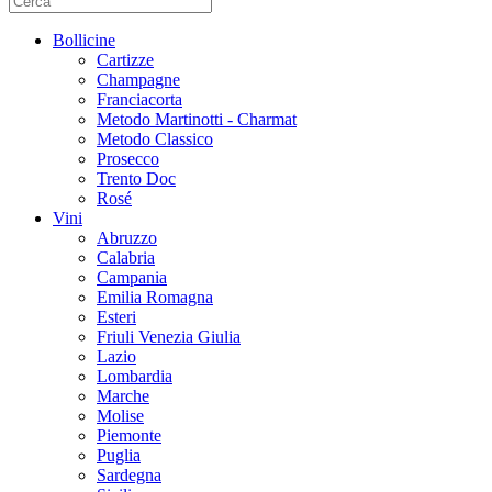
Bollicine
Cartizze
Champagne
Franciacorta
Metodo Martinotti - Charmat
Metodo Classico
Prosecco
Trento Doc
Rosé
Vini
Abruzzo
Calabria
Campania
Emilia Romagna
Esteri
Friuli Venezia Giulia
Lazio
Lombardia
Marche
Molise
Piemonte
Puglia
Sardegna