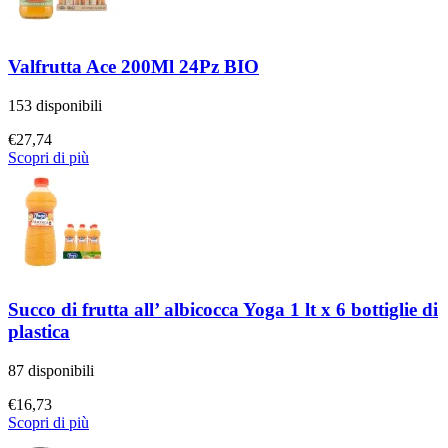
Valfrutta Ace 200Ml 24Pz BIO
153 disponibili
€
27,74
Scopri di più
Succo di frutta all’ albicocca Yoga 1 lt x 6 bottiglie di
plastica
87 disponibili
€
16,73
Scopri di più