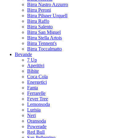
Birra Nastro Azzurro
Birra Peroni
Birra Pilsner Urquell
Birra Raffo
Birra Salento
Birra San Miguel
Birra Stella Artois
Birra Tennent's
Birra Toccalmatto
Bevande
7 Up
Aperitivi
Bibite
Coca Cola
Energetici
Fanta
Ferrarelle
Fever Tree
Lemonsoda
Lurisia
Neri
Oransoda
Powerade
Red Bull
San Pellegrino