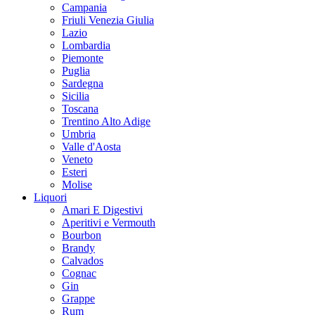
Campania
Friuli Venezia Giulia
Lazio
Lombardia
Piemonte
Puglia
Sardegna
Sicilia
Toscana
Trentino Alto Adige
Umbria
Valle d'Aosta
Veneto
Esteri
Molise
Liquori
Amari E Digestivi
Aperitivi e Vermouth
Bourbon
Brandy
Calvados
Cognac
Gin
Grappe
Rum