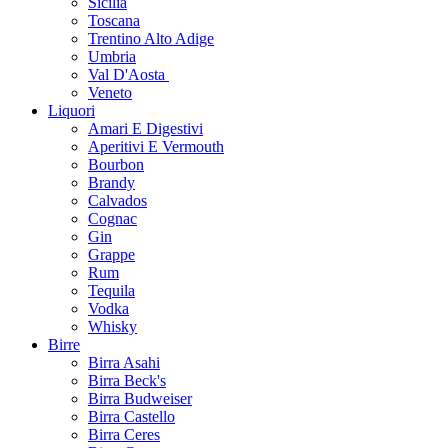
Sicilia
Toscana
Trentino Alto Adige
Umbria
Val D'Aosta
Veneto
Liquori
Amari E Digestivi
Aperitivi E Vermouth
Bourbon
Brandy
Calvados
Cognac
Gin
Grappe
Rum
Tequila
Vodka
Whisky
Birre
Birra Asahi
Birra Beck's
Birra Budweiser
Birra Castello
Birra Ceres