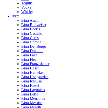
Tequila
Vodka
Whisky
Birre
Birra Asahi
Birra Budweiser
Birra Beck's
Birra Castello
Birra Ceres
Birra Corona
Birra Del Borgo
Birra Dolomiti
Birra Faxe
Birra Flea
Birra Franziskaner
Birra Hasen
Birra Heineken
Birra Hoegaarden
Birra Ichnusa
Birra Kozel
Birra Lagunitas
Birra Leffe
Birra Menabrea
Birra Messina
Birra Moretti