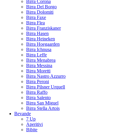
Birra Corona
Birra Del Borgo
Birra Dolomiti
Birra Faxe
Birra Flea
Birra Franziskaner
Birra Hasen
Birra Heineken
Birra Hoegaarden
Birra Ichnusa
Birra Leffe
Birra Menabrea
Birra Messina
Birra Moretti
Birra Nastro Azzurro
Birra Peroni
Birra Pilsner Urquell
Birra Raffo
Birra Salento
Birra San Miguel
Birra Stella Artois
Bevande
7 Up
Aperitivi
Bibite