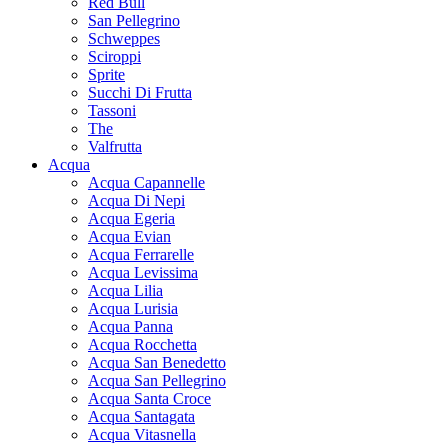
Red Bull
San Pellegrino
Schweppes
Sciroppi
Sprite
Succhi Di Frutta
Tassoni
The
Valfrutta
Acqua
Acqua Capannelle
Acqua Di Nepi
Acqua Egeria
Acqua Evian
Acqua Ferrarelle
Acqua Levissima
Acqua Lilia
Acqua Lurisia
Acqua Panna
Acqua Rocchetta
Acqua San Benedetto
Acqua San Pellegrino
Acqua Santa Croce
Acqua Santagata
Acqua Vitasnella