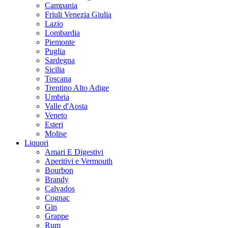
Campania
Friuli Venezia Giulia
Lazio
Lombardia
Piemonte
Puglia
Sardegna
Sicilia
Toscana
Trentino Alto Adige
Umbria
Valle d'Aosta
Veneto
Esteri
Molise
Liquori
Amari E Digestivi
Aperitivi e Vermouth
Bourbon
Brandy
Calvados
Cognac
Gin
Grappe
Rum