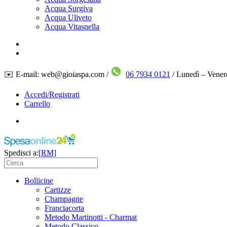
Acqua Surgiva
Acqua Uliveto
Acqua Vitasnella
✉️ E-mail: web@gioiaspa.com /
06 7934 0121
/ Lunedì – Vener
Accedi/Registrati
Carrello
Spedisci a:
[RM]
Bollicine
Cartizze
Champagne
Franciacorta
Metodo Martinotti - Charmat
Metodo Classico