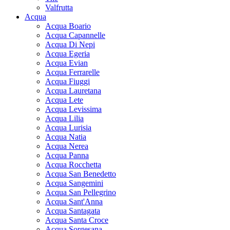
Valfrutta
Acqua
Acqua Boario
Acqua Capannelle
Acqua Di Nepi
Acqua Egeria
Acqua Evian
Acqua Ferrarelle
Acqua Fiuggi
Acqua Lauretana
Acqua Lete
Acqua Levissima
Acqua Lilia
Acqua Lurisia
Acqua Natia
Acqua Nerea
Acqua Panna
Acqua Rocchetta
Acqua San Benedetto
Acqua Sangemini
Acqua San Pellegrino
Acqua Sant'Anna
Acqua Santagata
Acqua Santa Croce
Acqua Sorgesana