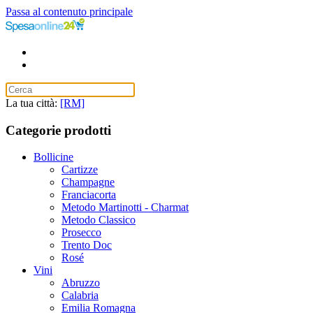
Passa al contenuto principale
La tua città:
[RM]
Categorie prodotti
Bollicine
Cartizze
Champagne
Franciacorta
Metodo Martinotti - Charmat
Metodo Classico
Prosecco
Trento Doc
Rosé
Vini
Abruzzo
Calabria
Emilia Romagna