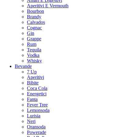
Amari E Digestivi
Aperitivi E Vermouth
Bourbon
Brandy
Calvados
Cognac
Gin
Grappe
Rum
Tequila
Vodka
Whisky
Bevande
7 Up
Aperitivi
Bibite
Coca Cola
Energetici
Fanta
Fever Tree
Lemonsoda
Lurisia
Neri
Oransoda
Powerade