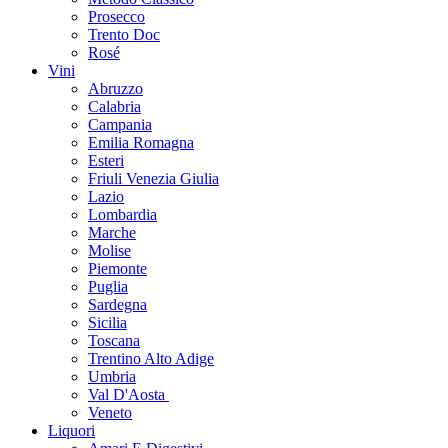
Prosecco
Trento Doc
Rosé
Vini
Abruzzo
Calabria
Campania
Emilia Romagna
Esteri
Friuli Venezia Giulia
Lazio
Lombardia
Marche
Molise
Piemonte
Puglia
Sardegna
Sicilia
Toscana
Trentino Alto Adige
Umbria
Val D'Aosta
Veneto
Liquori