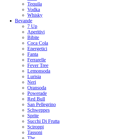
Tequila
Vodka
Whisky
Bevande
7 Up
Aperitivi
Bibite
Coca Cola
Energetici
Fanta
Ferrarelle
Fever Tree
Lemonsoda
Lurisia
Neri
Oransoda
Powerade
Red Bull
San Pellegrino
Schweppes
Sprite
Succhi Di Frutta
Sciroppi
Tassoni
The