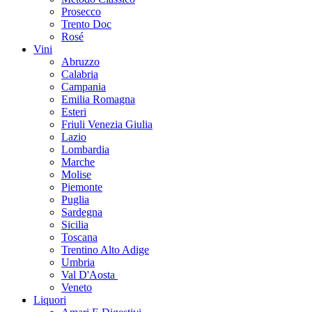
Prosecco
Trento Doc
Rosé
Vini
Abruzzo
Calabria
Campania
Emilia Romagna
Esteri
Friuli Venezia Giulia
Lazio
Lombardia
Marche
Molise
Piemonte
Puglia
Sardegna
Sicilia
Toscana
Trentino Alto Adige
Umbria
Val D'Aosta
Veneto
Liquori