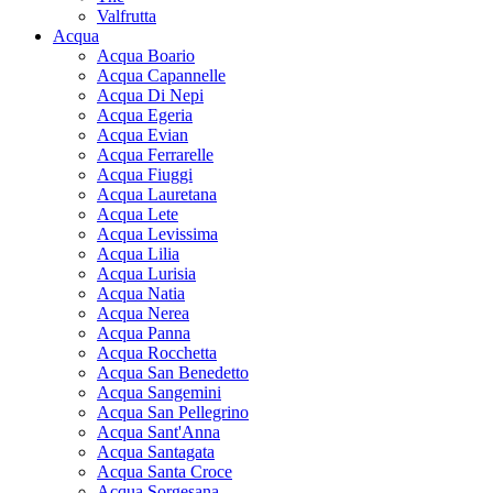
Valfrutta
Acqua
Acqua Boario
Acqua Capannelle
Acqua Di Nepi
Acqua Egeria
Acqua Evian
Acqua Ferrarelle
Acqua Fiuggi
Acqua Lauretana
Acqua Lete
Acqua Levissima
Acqua Lilia
Acqua Lurisia
Acqua Natia
Acqua Nerea
Acqua Panna
Acqua Rocchetta
Acqua San Benedetto
Acqua Sangemini
Acqua San Pellegrino
Acqua Sant'Anna
Acqua Santagata
Acqua Santa Croce
Acqua Sorgesana