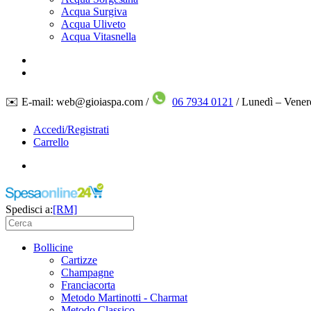
Acqua Surgiva
Acqua Uliveto
Acqua Vitasnella
✉️ E-mail: web@gioiaspa.com /
06 7934 0121
/ Lunedì – Vener
Accedi/Registrati
Carrello
Spedisci a:
[RM]
Bollicine
Cartizze
Champagne
Franciacorta
Metodo Martinotti - Charmat
Metodo Classico