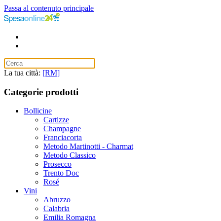
Passa al contenuto principale
La tua città:
[RM]
Categorie prodotti
Bollicine
Cartizze
Champagne
Franciacorta
Metodo Martinotti - Charmat
Metodo Classico
Prosecco
Trento Doc
Rosé
Vini
Abruzzo
Calabria
Emilia Romagna