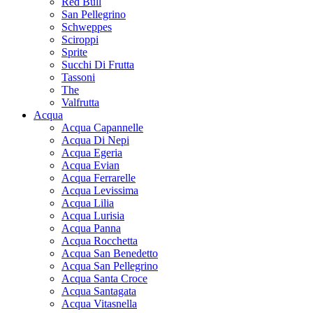
Red Bull
San Pellegrino
Schweppes
Sciroppi
Sprite
Succhi Di Frutta
Tassoni
The
Valfrutta
Acqua
Acqua Capannelle
Acqua Di Nepi
Acqua Egeria
Acqua Evian
Acqua Ferrarelle
Acqua Levissima
Acqua Lilia
Acqua Lurisia
Acqua Panna
Acqua Rocchetta
Acqua San Benedetto
Acqua San Pellegrino
Acqua Santa Croce
Acqua Santagata
Acqua Vitasnella