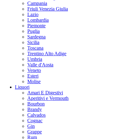
Campania
Friuli Venezia Giulia
Lazio
Lombardia
Piemonte
Puglia
Sardegna
Sicilia
Toscana
Trentino Alto Adige
Umbria
Valle d'Aosta
Veneto
Esteri
Molise
Liquori
Amari E Digestivi
Aperitivi e Vermouth
Bourbon
Brandy
Calvados
Cognac
Gin
Grappe
Rum