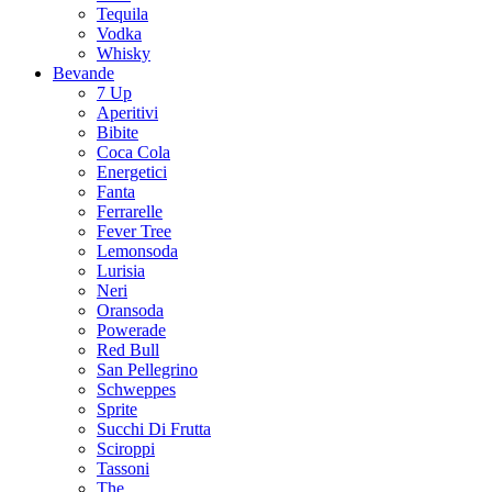
Tequila
Vodka
Whisky
Bevande
7 Up
Aperitivi
Bibite
Coca Cola
Energetici
Fanta
Ferrarelle
Fever Tree
Lemonsoda
Lurisia
Neri
Oransoda
Powerade
Red Bull
San Pellegrino
Schweppes
Sprite
Succhi Di Frutta
Sciroppi
Tassoni
The