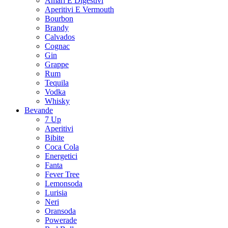
Amari E Digestivi
Aperitivi E Vermouth
Bourbon
Brandy
Calvados
Cognac
Gin
Grappe
Rum
Tequila
Vodka
Whisky
Bevande
7 Up
Aperitivi
Bibite
Coca Cola
Energetici
Fanta
Fever Tree
Lemonsoda
Lurisia
Neri
Oransoda
Powerade