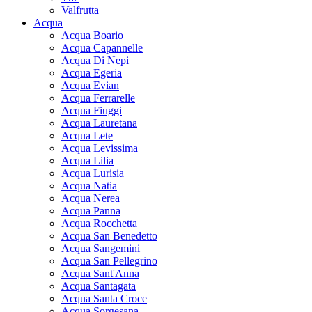
Valfrutta
Acqua
Acqua Boario
Acqua Capannelle
Acqua Di Nepi
Acqua Egeria
Acqua Evian
Acqua Ferrarelle
Acqua Fiuggi
Acqua Lauretana
Acqua Lete
Acqua Levissima
Acqua Lilia
Acqua Lurisia
Acqua Natia
Acqua Nerea
Acqua Panna
Acqua Rocchetta
Acqua San Benedetto
Acqua Sangemini
Acqua San Pellegrino
Acqua Sant'Anna
Acqua Santagata
Acqua Santa Croce
Acqua Sorgesana