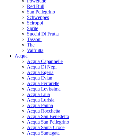
Powerade
Red Bull
San Pellegrino
Schweppes
Sciroppi
Sprite
Succhi Di Frutta
Tassoni
The
Valfrutta
Acqua
Acqua Capannelle
Acqua Di Nepi
Acqua Egeria
Acqua Evian
Acqua Ferrarelle
Acqua Levissima
Acqua Lilia
Acqua Lurisia
Acqua Panna
Acqua Rocchetta
Acqua San Benedetto
Acqua San Pellegrino
Acqua Santa Croce
Acqua Santagata