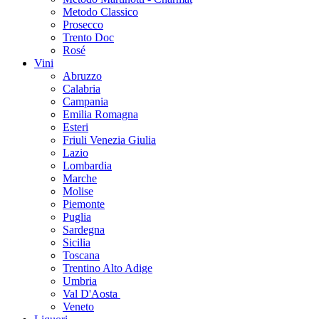
Metodo Classico
Prosecco
Trento Doc
Rosé
Vini
Abruzzo
Calabria
Campania
Emilia Romagna
Esteri
Friuli Venezia Giulia
Lazio
Lombardia
Marche
Molise
Piemonte
Puglia
Sardegna
Sicilia
Toscana
Trentino Alto Adige
Umbria
Val D'Aosta
Veneto