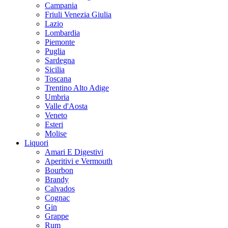
Campania
Friuli Venezia Giulia
Lazio
Lombardia
Piemonte
Puglia
Sardegna
Sicilia
Toscana
Trentino Alto Adige
Umbria
Valle d'Aosta
Veneto
Esteri
Molise
Liquori
Amari E Digestivi
Aperitivi e Vermouth
Bourbon
Brandy
Calvados
Cognac
Gin
Grappe
Rum