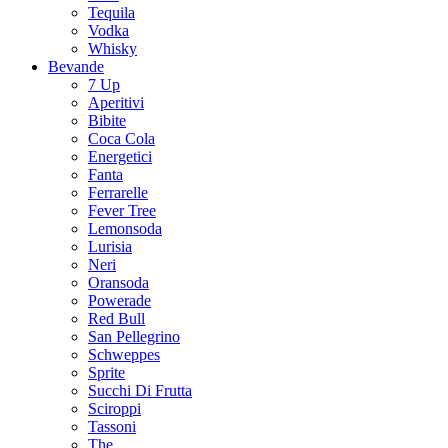
Tequila
Vodka
Whisky
Bevande
7 Up
Aperitivi
Bibite
Coca Cola
Energetici
Fanta
Ferrarelle
Fever Tree
Lemonsoda
Lurisia
Neri
Oransoda
Powerade
Red Bull
San Pellegrino
Schweppes
Sprite
Succhi Di Frutta
Sciroppi
Tassoni
The