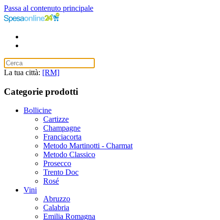
Passa al contenuto principale
La tua città:
[RM]
Categorie prodotti
Bollicine
Cartizze
Champagne
Franciacorta
Metodo Martinotti - Charmat
Metodo Classico
Prosecco
Trento Doc
Rosé
Vini
Abruzzo
Calabria
Emilia Romagna