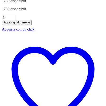
1789 disponibili
1789 disponibili
Birra
Corona
Aggiungi al carrello
33
Acquista con un click
cl
x
24
bottiglie
quantità