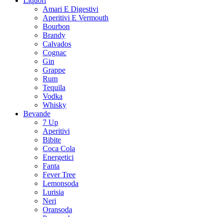
Liquori
Amari E Digestivi
Aperitivi E Vermouth
Bourbon
Brandy
Calvados
Cognac
Gin
Grappe
Rum
Tequila
Vodka
Whisky
Bevande
7 Up
Aperitivi
Bibite
Coca Cola
Energetici
Fanta
Fever Tree
Lemonsoda
Lurisia
Neri
Oransoda