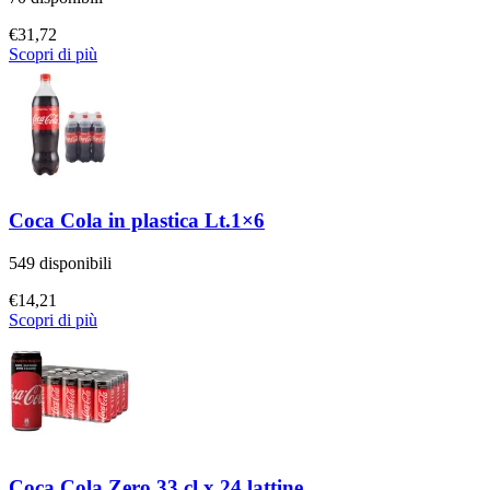
€
31,72
Scopri di più
Coca Cola in plastica Lt.1×6
549 disponibili
€
14,21
Scopri di più
Coca Cola Zero 33 cl x 24 lattine