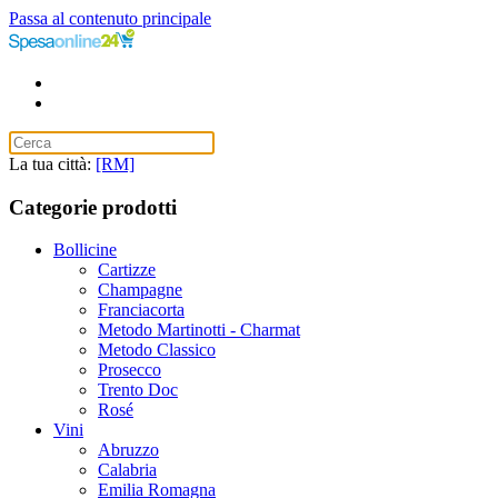
Passa al contenuto principale
La tua città:
[RM]
Categorie prodotti
Bollicine
Cartizze
Champagne
Franciacorta
Metodo Martinotti - Charmat
Metodo Classico
Prosecco
Trento Doc
Rosé
Vini
Abruzzo
Calabria
Emilia Romagna