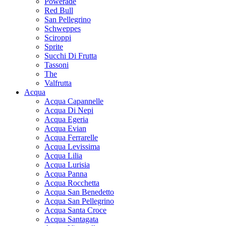
Powerade
Red Bull
San Pellegrino
Schweppes
Sciroppi
Sprite
Succhi Di Frutta
Tassoni
The
Valfrutta
Acqua
Acqua Capannelle
Acqua Di Nepi
Acqua Egeria
Acqua Evian
Acqua Ferrarelle
Acqua Levissima
Acqua Lilia
Acqua Lurisia
Acqua Panna
Acqua Rocchetta
Acqua San Benedetto
Acqua San Pellegrino
Acqua Santa Croce
Acqua Santagata