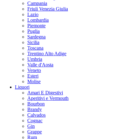
Campania
Friuli Venezia Giulia
Lazio
Lombardia
Piemonte
Puglia
Sardegna
Sicilia
Toscana
Trentino Alto Adige
Umbria
Valle d'Aosta
Veneto
Esteri
Molise
Liquori
Amari E Digestivi
Aperitivi e Vermouth
Bourbon
Brandy
Calvados
Cognac
Gin
Grappe
Rum