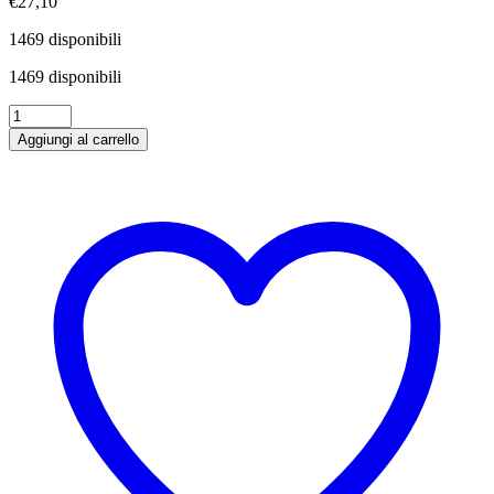
€
27,10
1469 disponibili
1469 disponibili
Coca
Cola
Aggiungi al carrello
1
lt
x12
Bottiglie
Vetro
a
Rendere
quantità