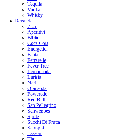
Tequila
Vodka
Whisky
Bevande
7 Up
Aperitivi
Bibite
Coca Cola
Energetici
Fanta
Ferrarelle
Fever Tree
Lemonsoda
Lurisia
Neri
Oransoda
Powerade
Red Bull
San Pellegrino
Schweppes
Sprite
Succhi Di Frutta
Sciroppi
Tassoni
The