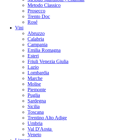
Metodo Classico
Prosecco
Trento Doc
Rosé
Vini
Abruzzo
Calabria
Campania
Emilia Romagna
Esteri
Friuli Venezia Giulia
Lazio
Lombardia
Marche
Molise
Piemonte
Puglia
Sardegna
Sicilia
Toscana
Trentino Alto Adige
Umbria
Val D'Aosta
Veneto