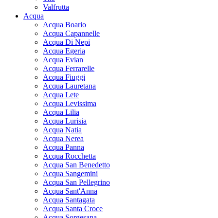
Valfrutta
Acqua
Acqua Boario
Acqua Capannelle
Acqua Di Nepi
Acqua Egeria
Acqua Evian
Acqua Ferrarelle
Acqua Fiuggi
Acqua Lauretana
Acqua Lete
Acqua Levissima
Acqua Lilia
Acqua Lurisia
Acqua Natia
Acqua Nerea
Acqua Panna
Acqua Rocchetta
Acqua San Benedetto
Acqua Sangemini
Acqua San Pellegrino
Acqua Sant'Anna
Acqua Santagata
Acqua Santa Croce
Acqua Sorgesana