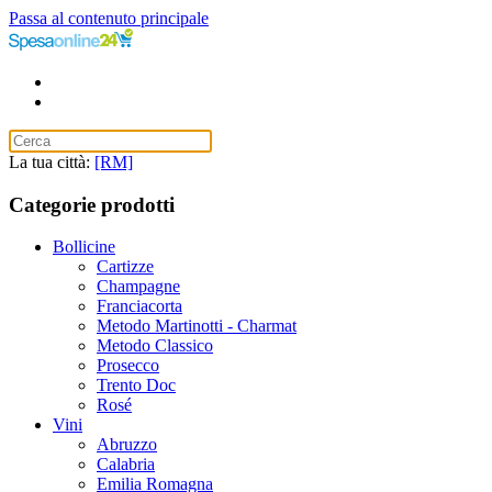
Passa al contenuto principale
La tua città:
[RM]
Categorie prodotti
Bollicine
Cartizze
Champagne
Franciacorta
Metodo Martinotti - Charmat
Metodo Classico
Prosecco
Trento Doc
Rosé
Vini
Abruzzo
Calabria
Emilia Romagna