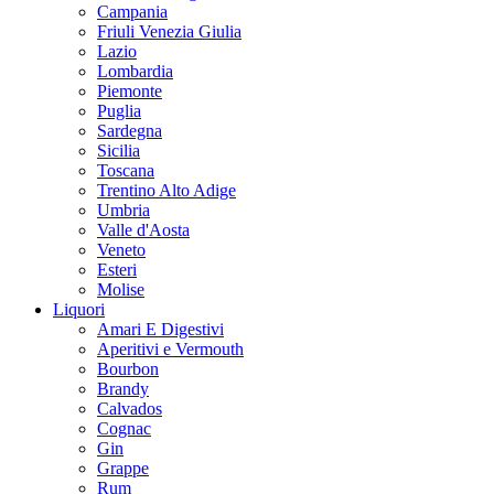
Campania
Friuli Venezia Giulia
Lazio
Lombardia
Piemonte
Puglia
Sardegna
Sicilia
Toscana
Trentino Alto Adige
Umbria
Valle d'Aosta
Veneto
Esteri
Molise
Liquori
Amari E Digestivi
Aperitivi e Vermouth
Bourbon
Brandy
Calvados
Cognac
Gin
Grappe
Rum