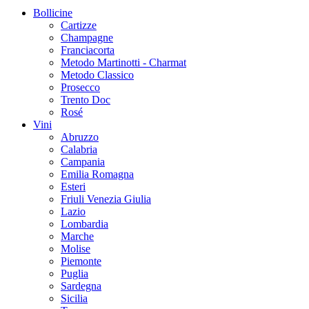
Bollicine
Cartizze
Champagne
Franciacorta
Metodo Martinotti - Charmat
Metodo Classico
Prosecco
Trento Doc
Rosé
Vini
Abruzzo
Calabria
Campania
Emilia Romagna
Esteri
Friuli Venezia Giulia
Lazio
Lombardia
Marche
Molise
Piemonte
Puglia
Sardegna
Sicilia