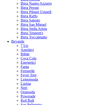
Birra Nastro Azzurro
Birra Peroni
Birra Pilsner Urquell
Birra Raffo
Birra Salento
Birra San Miguel
Birra Stella Artois
Birra Tennent's
Birra Toccalmatto
Bevande
7 Up
Aperitivi
Bibite
Coca Cola
Energetici
Fanta
Ferrarelle
Fever Tree
Lemonsoda
Lurisia
Neri
Oransoda
Powerade
Red Bull
San Pellegrino