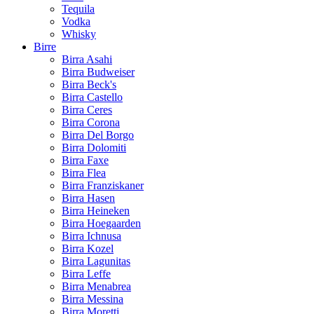
Tequila
Vodka
Whisky
Birre
Birra Asahi
Birra Budweiser
Birra Beck's
Birra Castello
Birra Ceres
Birra Corona
Birra Del Borgo
Birra Dolomiti
Birra Faxe
Birra Flea
Birra Franziskaner
Birra Hasen
Birra Heineken
Birra Hoegaarden
Birra Ichnusa
Birra Kozel
Birra Lagunitas
Birra Leffe
Birra Menabrea
Birra Messina
Birra Moretti