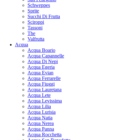
Schweppes
Sprite
Succhi Di Frutta
Sciroppi
Tassoni
The
Valfrutta
Acqua
Acqua Boario
Acqua Capannelle
Acqua Di Nepi
Acqua Egeria
Acqua Evian
Acqua Ferrarelle
Acqua Fiuggi
Acqua Lauretana
Acqua Lete
Acqua Levissima
Acqua Lilia
Acqua Lurisia
Acqua Natia
Acqua Nerea
Acqua Panna
Acqua Rocchetta