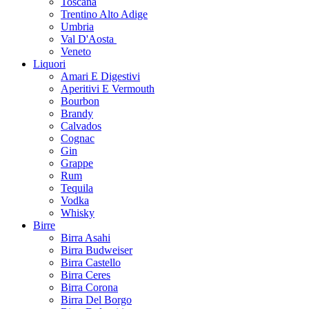
Toscana
Trentino Alto Adige
Umbria
Val D'Aosta
Veneto
Liquori
Amari E Digestivi
Aperitivi E Vermouth
Bourbon
Brandy
Calvados
Cognac
Gin
Grappe
Rum
Tequila
Vodka
Whisky
Birre
Birra Asahi
Birra Budweiser
Birra Castello
Birra Ceres
Birra Corona
Birra Del Borgo