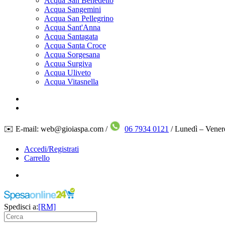
Acqua San Benedetto
Acqua Sangemini
Acqua San Pellegrino
Acqua Sant'Anna
Acqua Santagata
Acqua Santa Croce
Acqua Sorgesana
Acqua Surgiva
Acqua Uliveto
Acqua Vitasnella
✉️ E-mail: web@gioiaspa.com /
06 7934 0121
/ Lunedì – Vener
Accedi/Registrati
Carrello
Spedisci a:
[RM]