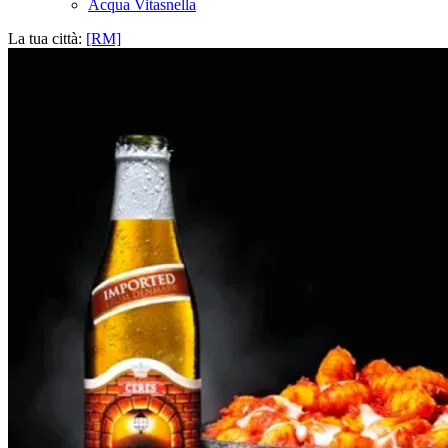
Acqua Vitasnella
La tua città:
[RM]