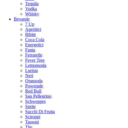
Tequila
Vodka
Whisky
Bevande
7 Up
Aperitivi
Bibite
Coca Cola
Energetici
Fanta
Ferrarelle
Fever Tree
Lemonsoda
Lurisia
Neri
Oransoda
Powerade
Red Bull
San Pellegrino
Schweppes
Sprite
Succhi Di Frutta
Sciroppi
Tassoni
The