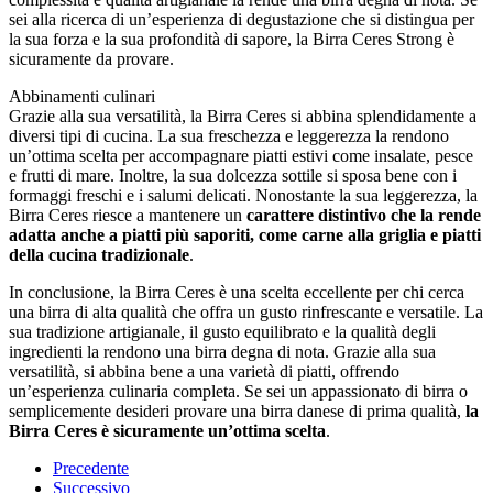
sei alla ricerca di un’esperienza di degustazione che si distingua per
la sua forza e la sua profondità di sapore, la Birra Ceres Strong è
sicuramente da provare.
Abbinamenti culinari
Grazie alla sua versatilità, la Birra Ceres si abbina splendidamente a
diversi tipi di cucina. La sua freschezza e leggerezza la rendono
un’ottima scelta per accompagnare piatti estivi come insalate, pesce
e frutti di mare. Inoltre, la sua dolcezza sottile si sposa bene con i
formaggi freschi e i salumi delicati. Nonostante la sua leggerezza, la
Birra Ceres riesce a mantenere un
carattere distintivo che la rende
adatta anche a piatti più saporiti, come carne alla griglia e piatti
della cucina tradizionale
.
In conclusione, la Birra Ceres è una scelta eccellente per chi cerca
una birra di alta qualità che offra un gusto rinfrescante e versatile. La
sua tradizione artigianale, il gusto equilibrato e la qualità degli
ingredienti la rendono una birra degna di nota. Grazie alla sua
versatilità, si abbina bene a una varietà di piatti, offrendo
un’esperienza culinaria completa. Se sei un appassionato di birra o
semplicemente desideri provare una birra danese di prima qualità,
la
Birra Ceres è sicuramente un’ottima scelta
.
Precedente
Successivo