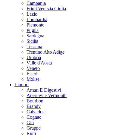
Campania
Friuli Venezia Giulia
Lazio
Lombardia
Piemonte
Puglia
Sardegna
Sicilia
Toscana
Trentino Alto Adige
Umbria
Valle d'Aosta
Veneto
Esteri
Molise
Liquori
Amari E Digestivi
Aperitivi e Vermouth
Bourbon
Brandy
Calvados
Cognac
Gin
Grappe
Rum