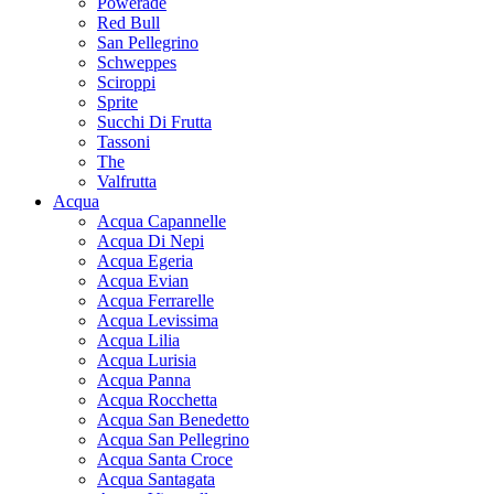
Powerade
Red Bull
San Pellegrino
Schweppes
Sciroppi
Sprite
Succhi Di Frutta
Tassoni
The
Valfrutta
Acqua
Acqua Capannelle
Acqua Di Nepi
Acqua Egeria
Acqua Evian
Acqua Ferrarelle
Acqua Levissima
Acqua Lilia
Acqua Lurisia
Acqua Panna
Acqua Rocchetta
Acqua San Benedetto
Acqua San Pellegrino
Acqua Santa Croce
Acqua Santagata