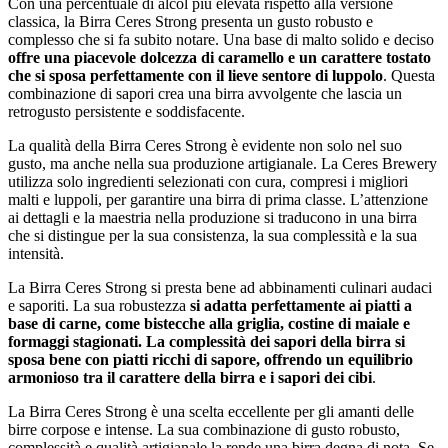
Con una percentuale di alcol più elevata rispetto alla versione
classica, la Birra Ceres Strong presenta un gusto robusto e
complesso che si fa subito notare. Una base di malto solido e deciso
offre una piacevole dolcezza di caramello e un carattere tostato
che si sposa perfettamente con il lieve sentore di luppolo
. Questa
combinazione di sapori crea una birra avvolgente che lascia un
retrogusto persistente e soddisfacente.
La qualità della Birra Ceres Strong è evidente non solo nel suo
gusto, ma anche nella sua produzione artigianale. La Ceres Brewery
utilizza solo ingredienti selezionati con cura, compresi i migliori
malti e luppoli, per garantire una birra di prima classe. L’attenzione
ai dettagli e la maestria nella produzione si traducono in una birra
che si distingue per la sua consistenza, la sua complessità e la sua
intensità.
La Birra Ceres Strong si presta bene ad abbinamenti culinari audaci
e saporiti. La sua robustezza
si adatta perfettamente ai piatti a
base di carne, come bistecche alla griglia, costine di maiale e
formaggi stagionati. La complessità dei sapori della birra si
sposa bene con piatti ricchi di sapore, offrendo un equilibrio
armonioso tra il carattere della birra e i sapori dei cibi
.
La Birra Ceres Strong è una scelta eccellente per gli amanti delle
birre corpose e intense. La sua combinazione di gusto robusto,
complessità e qualità artigianale la rende una birra degna di nota. Se