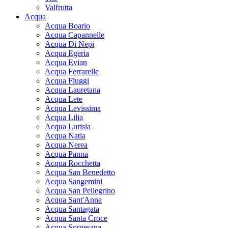
Valfrutta
Acqua
Acqua Boario
Acqua Capannelle
Acqua Di Nepi
Acqua Egeria
Acqua Evian
Acqua Ferrarelle
Acqua Fiuggi
Acqua Lauretana
Acqua Lete
Acqua Levissima
Acqua Lilia
Acqua Lurisia
Acqua Natia
Acqua Nerea
Acqua Panna
Acqua Rocchetta
Acqua San Benedetto
Acqua Sangemini
Acqua San Pellegrino
Acqua Sant'Anna
Acqua Santagata
Acqua Santa Croce
Acqua Sorgesana