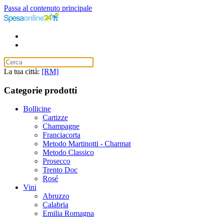
Passa al contenuto principale
La tua città:
[RM]
Categorie prodotti
Bollicine
Cartizze
Champagne
Franciacorta
Metodo Martinotti - Charmat
Metodo Classico
Prosecco
Trento Doc
Rosé
Vini
Abruzzo
Calabria
Emilia Romagna