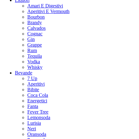
Liquori
Amari E Digestivi
Aperitivi E Vermouth
Bourbon
Brandy
Calvados
Cognac
Gin
Grappe
Rum
Tequila
Vodka
Whisky
Bevande
7 Up
Aperitivi
Bibite
Coca Cola
Energetici
Fanta
Fever Tree
Lemonsoda
Lurisia
Neri
Oransoda