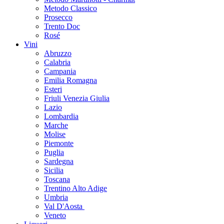
Metodo Classico
Prosecco
Trento Doc
Rosé
Vini
Abruzzo
Calabria
Campania
Emilia Romagna
Esteri
Friuli Venezia Giulia
Lazio
Lombardia
Marche
Molise
Piemonte
Puglia
Sardegna
Sicilia
Toscana
Trentino Alto Adige
Umbria
Val D'Aosta
Veneto