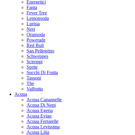
Energetici
Fanta
Fever Tree
Lemonsoda
Lurisia
Neri
Oransoda
Powerade
Red Bull
San Pellegrino
Schweppes
Sciroppi
Sprite
Succhi Di Frutta
Tassoni
The
Valfrutta
Acqua
Acqua Capannelle
Acqua Di Nepi
Acqua Egeria
Acqua Evian
Acqua Ferrarelle
Acqua Levissima
Acqua Lilia