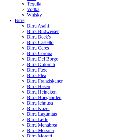
Tequila
Vodka
Whisky
Birre
Birra Asahi
Birra Budweiser
Birra Beck's
Birra Castello
Birra Ceres
Birra Corona
Birra Del Borgo
Birra Dolomiti
Birra Faxe
Birra Flea
Birra Franziskaner
Birra Hasen
Birra Heineken
Birra Hoegaarden
Birra Ichnusa
Birra Kozel
Birra Lagunitas
Birra Leffe
Birra Menabrea
Birra Messina
Birra Moretti