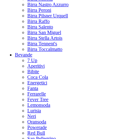
Birra Nastro Azzurro
Birra Peroni
Birra Pilsner Urquell
Birra Raffo
Birra Salento
Birra San Miguel
Birra Stella Artois
Birra Tennent's
Birra Toccalmatto
Bevande
7 Up
Aperitivi
Bibite
Coca Cola
Energetici
Fanta
Ferrarelle
Fever Tree
Lemonsoda
Lurisia
Neri
Oransoda
Powerade
Red Bull
San Pellegrino