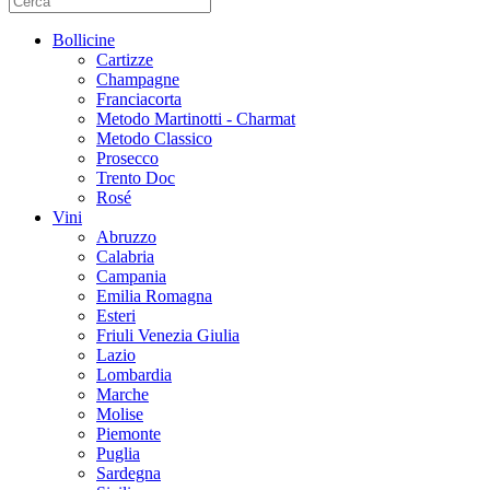
Bollicine
Cartizze
Champagne
Franciacorta
Metodo Martinotti - Charmat
Metodo Classico
Prosecco
Trento Doc
Rosé
Vini
Abruzzo
Calabria
Campania
Emilia Romagna
Esteri
Friuli Venezia Giulia
Lazio
Lombardia
Marche
Molise
Piemonte
Puglia
Sardegna