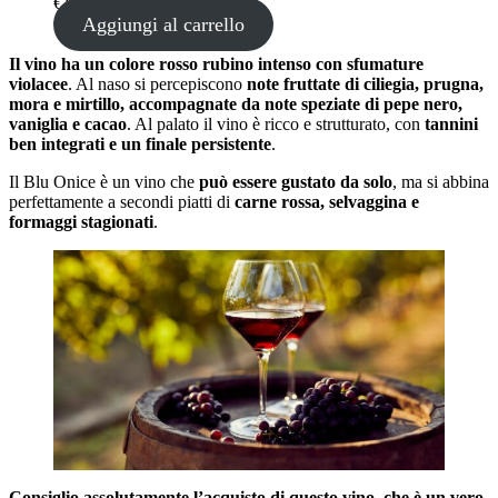
€
14,49
Aggiungi al carrello
Il vino ha un colore rosso rubino intenso con sfumature
violacee
. Al naso si percepiscono
note fruttate di ciliegia, prugna,
mora e mirtillo, accompagnate da note speziate di pepe nero,
vaniglia e cacao
. Al palato il vino è ricco e strutturato, con
tannini
ben integrati e un finale persistente
.
Il Blu Onice è un vino che
può essere gustato da solo
, ma si abbina
perfettamente a secondi piatti di
carne rossa, selvaggina e
formaggi stagionati
.
Consiglio assolutamente l’acquisto di questo vino, che è un vero