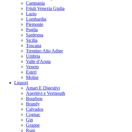
Campania
Friuli Venezia Giulia
Lazio
Lombardia
Piemonte
Puglia
Sardegna
Sicilia
Toscana
Trentino Alto Adige
Umbria
Valle d'Aosta
Veneto
Esteri
Molise
Liquori
Amari E Digestivi
Aperitivi e Vermouth
Bourbon
Brandy
Calvados
Cognac
Gin
Grappe
Rum