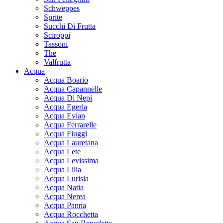
Schweppes
Sprite
Succhi Di Frutta
Sciroppi
Tassoni
The
Valfrutta
Acqua
Acqua Boario
Acqua Capannelle
Acqua Di Nepi
Acqua Egeria
Acqua Evian
Acqua Ferrarelle
Acqua Fiuggi
Acqua Lauretana
Acqua Lete
Acqua Levissima
Acqua Lilia
Acqua Lurisia
Acqua Natia
Acqua Nerea
Acqua Panna
Acqua Rocchetta