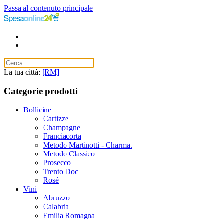
Passa al contenuto principale
La tua città:
[RM]
Categorie prodotti
Bollicine
Cartizze
Champagne
Franciacorta
Metodo Martinotti - Charmat
Metodo Classico
Prosecco
Trento Doc
Rosé
Vini
Abruzzo
Calabria
Emilia Romagna