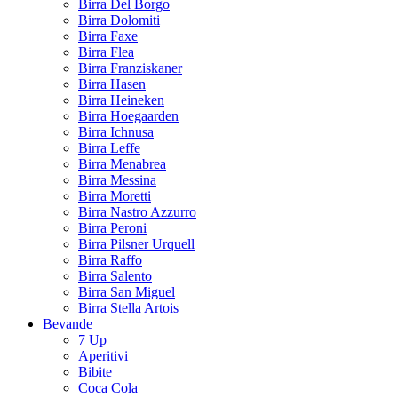
Birra Del Borgo
Birra Dolomiti
Birra Faxe
Birra Flea
Birra Franziskaner
Birra Hasen
Birra Heineken
Birra Hoegaarden
Birra Ichnusa
Birra Leffe
Birra Menabrea
Birra Messina
Birra Moretti
Birra Nastro Azzurro
Birra Peroni
Birra Pilsner Urquell
Birra Raffo
Birra Salento
Birra San Miguel
Birra Stella Artois
Bevande
7 Up
Aperitivi
Bibite
Coca Cola