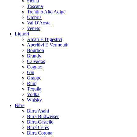
Sicilia
Toscana
Trentino Alto Adige
Umbria
Val D'Aosta
Veneto
Liquori
Amari E Digestivi
Aperitivi E Vermouth
Bourbon
Brandy
Calvados
Cognac
Gin
Grappe
Rum
Tequila
Vodka
Whisky
Birre
Birra Asahi
Birra Budweiser
Birra Castello
Birra Ceres
Birra Corona