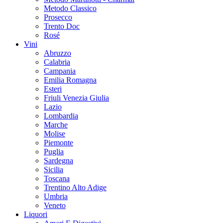
Metodo Classico
Prosecco
Trento Doc
Rosé
Vini
Abruzzo
Calabria
Campania
Emilia Romagna
Esteri
Friuli Venezia Giulia
Lazio
Lombardia
Marche
Molise
Piemonte
Puglia
Sardegna
Sicilia
Toscana
Trentino Alto Adige
Umbria
Veneto
Liquori