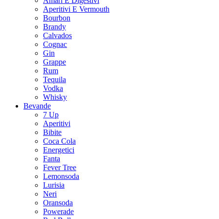
Amari E Digestivi
Aperitivi E Vermouth
Bourbon
Brandy
Calvados
Cognac
Gin
Grappe
Rum
Tequila
Vodka
Whisky
Bevande
7 Up
Aperitivi
Bibite
Coca Cola
Energetici
Fanta
Fever Tree
Lemonsoda
Lurisia
Neri
Oransoda
Powerade