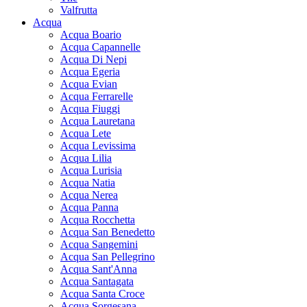
Valfrutta
Acqua
Acqua Boario
Acqua Capannelle
Acqua Di Nepi
Acqua Egeria
Acqua Evian
Acqua Ferrarelle
Acqua Fiuggi
Acqua Lauretana
Acqua Lete
Acqua Levissima
Acqua Lilia
Acqua Lurisia
Acqua Natia
Acqua Nerea
Acqua Panna
Acqua Rocchetta
Acqua San Benedetto
Acqua Sangemini
Acqua San Pellegrino
Acqua Sant'Anna
Acqua Santagata
Acqua Santa Croce
Acqua Sorgesana