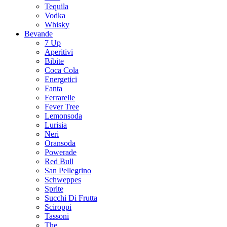
Tequila
Vodka
Whisky
Bevande
7 Up
Aperitivi
Bibite
Coca Cola
Energetici
Fanta
Ferrarelle
Fever Tree
Lemonsoda
Lurisia
Neri
Oransoda
Powerade
Red Bull
San Pellegrino
Schweppes
Sprite
Succhi Di Frutta
Sciroppi
Tassoni
The