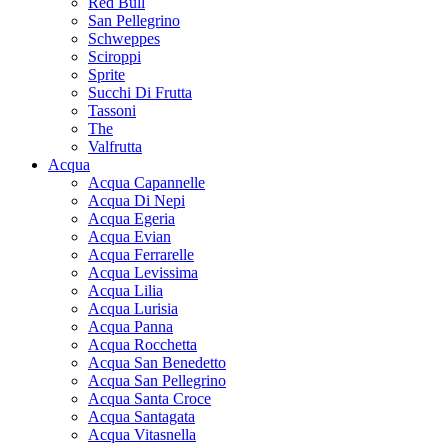
Red Bull
San Pellegrino
Schweppes
Sciroppi
Sprite
Succhi Di Frutta
Tassoni
The
Valfrutta
Acqua
Acqua Capannelle
Acqua Di Nepi
Acqua Egeria
Acqua Evian
Acqua Ferrarelle
Acqua Levissima
Acqua Lilia
Acqua Lurisia
Acqua Panna
Acqua Rocchetta
Acqua San Benedetto
Acqua San Pellegrino
Acqua Santa Croce
Acqua Santagata
Acqua Vitasnella