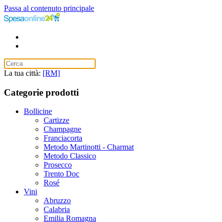
Passa al contenuto principale
La tua città:
[RM]
Categorie prodotti
Bollicine
Cartizze
Champagne
Franciacorta
Metodo Martinotti - Charmat
Metodo Classico
Prosecco
Trento Doc
Rosé
Vini
Abruzzo
Calabria
Emilia Romagna