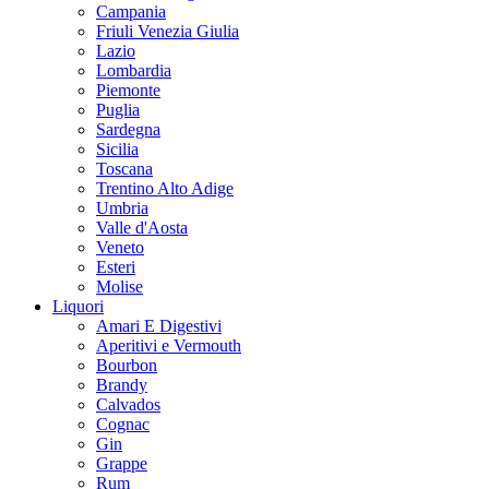
Campania
Friuli Venezia Giulia
Lazio
Lombardia
Piemonte
Puglia
Sardegna
Sicilia
Toscana
Trentino Alto Adige
Umbria
Valle d'Aosta
Veneto
Esteri
Molise
Liquori
Amari E Digestivi
Aperitivi e Vermouth
Bourbon
Brandy
Calvados
Cognac
Gin
Grappe
Rum