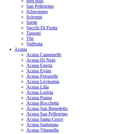
Red Bull
San Pellegrino
Schweppes
Sciroppi
Sprite
Succhi Di Frutta
Tassoni
The
Valfrutta
Acqua
Acqua Capannelle
Acqua Di Nepi
Acqua Egeria
Acqua Evian
Acqua Ferrarelle
Acqua Levissima
Acqua Lilia
Acqua Lurisia
Acqua Panna
Acqua Rocchetta
Acqua San Benedetto
Acqua San Pellegrino
Acqua Santa Croce
Acqua Santagata
Acqua Vitasnella