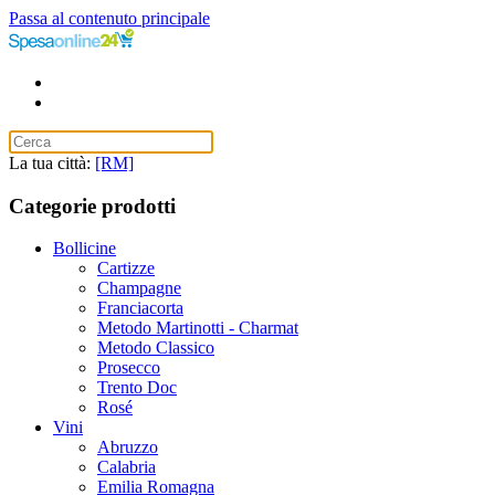
Passa al contenuto principale
La tua città:
[RM]
Categorie prodotti
Bollicine
Cartizze
Champagne
Franciacorta
Metodo Martinotti - Charmat
Metodo Classico
Prosecco
Trento Doc
Rosé
Vini
Abruzzo
Calabria
Emilia Romagna