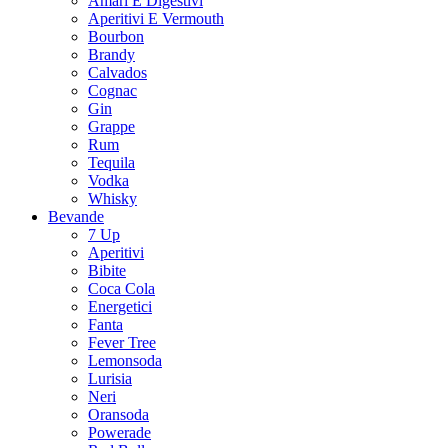
Amari E Digestivi
Aperitivi E Vermouth
Bourbon
Brandy
Calvados
Cognac
Gin
Grappe
Rum
Tequila
Vodka
Whisky
Bevande
7 Up
Aperitivi
Bibite
Coca Cola
Energetici
Fanta
Fever Tree
Lemonsoda
Lurisia
Neri
Oransoda
Powerade