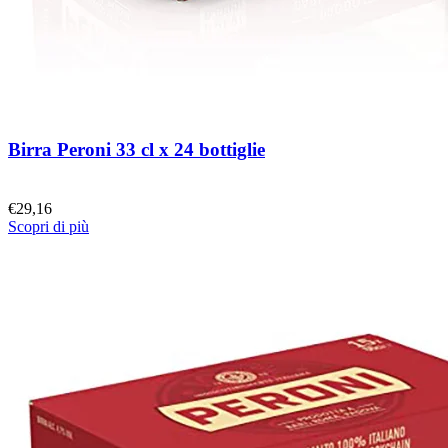
Birra Peroni 33 cl x 24 bottiglie
€
29,16
Scopri di più