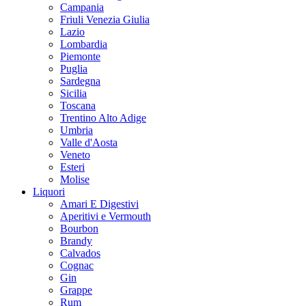
Campania
Friuli Venezia Giulia
Lazio
Lombardia
Piemonte
Puglia
Sardegna
Sicilia
Toscana
Trentino Alto Adige
Umbria
Valle d'Aosta
Veneto
Esteri
Molise
Liquori
Amari E Digestivi
Aperitivi e Vermouth
Bourbon
Brandy
Calvados
Cognac
Gin
Grappe
Rum