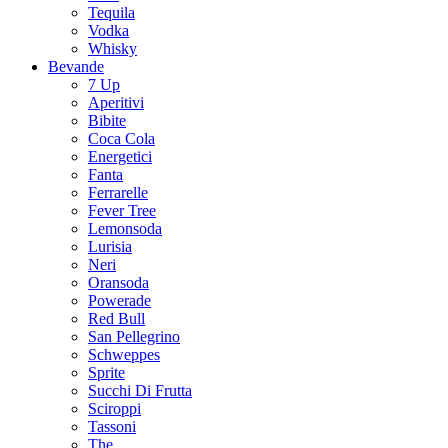
Tequila
Vodka
Whisky
Bevande
7 Up
Aperitivi
Bibite
Coca Cola
Energetici
Fanta
Ferrarelle
Fever Tree
Lemonsoda
Lurisia
Neri
Oransoda
Powerade
Red Bull
San Pellegrino
Schweppes
Sprite
Succhi Di Frutta
Sciroppi
Tassoni
The