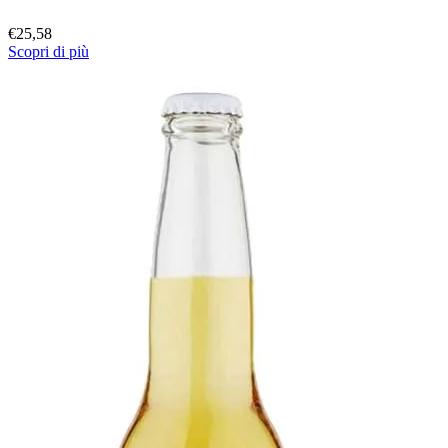
€
25,58
Scopri di più