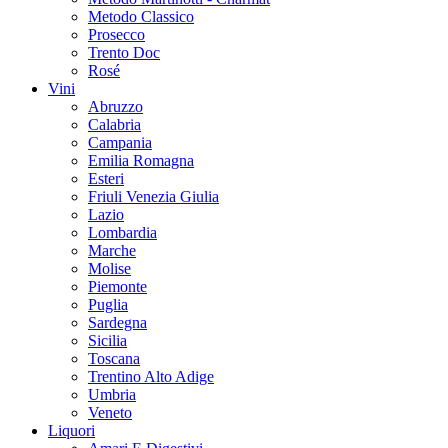
Metodo Classico
Prosecco
Trento Doc
Rosé
Vini
Abruzzo
Calabria
Campania
Emilia Romagna
Esteri
Friuli Venezia Giulia
Lazio
Lombardia
Marche
Molise
Piemonte
Puglia
Sardegna
Sicilia
Toscana
Trentino Alto Adige
Umbria
Veneto
Liquori