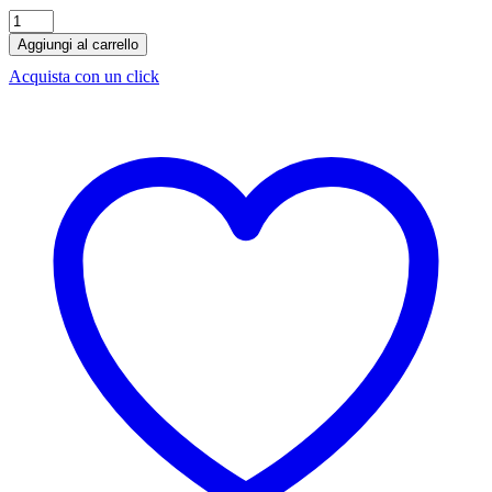
Birra
Leffe
Aggiungi al carrello
Rouge
Acquista con un click
33
cl
x
24
bottiglie
quantità