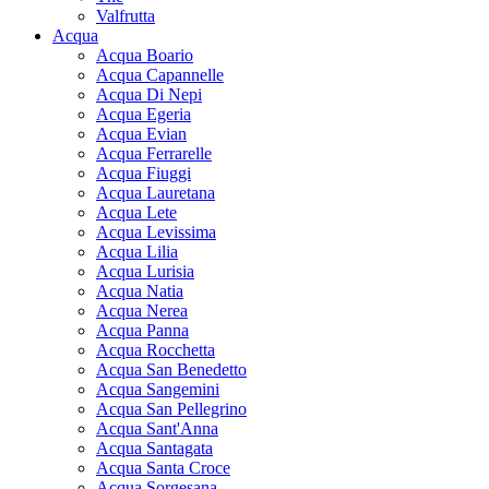
Valfrutta
Acqua
Acqua Boario
Acqua Capannelle
Acqua Di Nepi
Acqua Egeria
Acqua Evian
Acqua Ferrarelle
Acqua Fiuggi
Acqua Lauretana
Acqua Lete
Acqua Levissima
Acqua Lilia
Acqua Lurisia
Acqua Natia
Acqua Nerea
Acqua Panna
Acqua Rocchetta
Acqua San Benedetto
Acqua Sangemini
Acqua San Pellegrino
Acqua Sant'Anna
Acqua Santagata
Acqua Santa Croce
Acqua Sorgesana