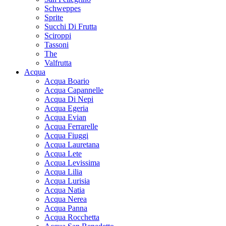
Schweppes
Sprite
Succhi Di Frutta
Sciroppi
Tassoni
The
Valfrutta
Acqua
Acqua Boario
Acqua Capannelle
Acqua Di Nepi
Acqua Egeria
Acqua Evian
Acqua Ferrarelle
Acqua Fiuggi
Acqua Lauretana
Acqua Lete
Acqua Levissima
Acqua Lilia
Acqua Lurisia
Acqua Natia
Acqua Nerea
Acqua Panna
Acqua Rocchetta