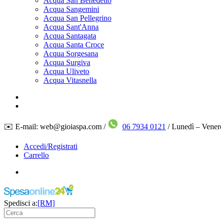
Acqua San Benedetto
Acqua Sangemini
Acqua San Pellegrino
Acqua Sant'Anna
Acqua Santagata
Acqua Santa Croce
Acqua Sorgesana
Acqua Surgiva
Acqua Uliveto
Acqua Vitasnella
✉️ E-mail: web@gioiaspa.com /
06 7934 0121
/ Lunedì – Vener
Accedi/Registrati
Carrello
Spedisci a:
[RM]