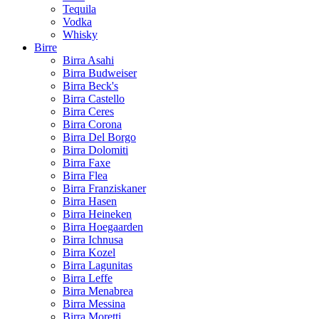
Tequila
Vodka
Whisky
Birre
Birra Asahi
Birra Budweiser
Birra Beck's
Birra Castello
Birra Ceres
Birra Corona
Birra Del Borgo
Birra Dolomiti
Birra Faxe
Birra Flea
Birra Franziskaner
Birra Hasen
Birra Heineken
Birra Hoegaarden
Birra Ichnusa
Birra Kozel
Birra Lagunitas
Birra Leffe
Birra Menabrea
Birra Messina
Birra Moretti