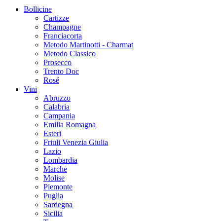
Bollicine
Cartizze
Champagne
Franciacorta
Metodo Martinotti - Charmat
Metodo Classico
Prosecco
Trento Doc
Rosé
Vini
Abruzzo
Calabria
Campania
Emilia Romagna
Esteri
Friuli Venezia Giulia
Lazio
Lombardia
Marche
Molise
Piemonte
Puglia
Sardegna
Sicilia