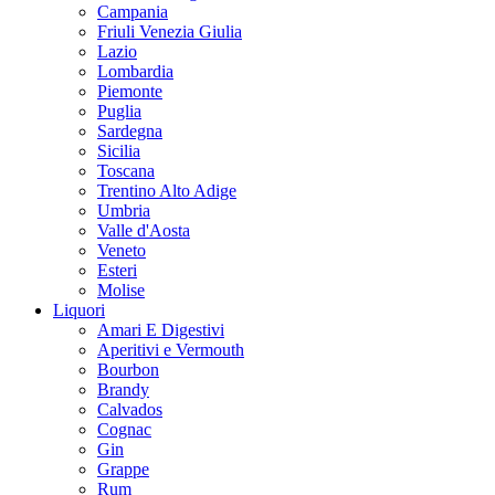
Campania
Friuli Venezia Giulia
Lazio
Lombardia
Piemonte
Puglia
Sardegna
Sicilia
Toscana
Trentino Alto Adige
Umbria
Valle d'Aosta
Veneto
Esteri
Molise
Liquori
Amari E Digestivi
Aperitivi e Vermouth
Bourbon
Brandy
Calvados
Cognac
Gin
Grappe
Rum