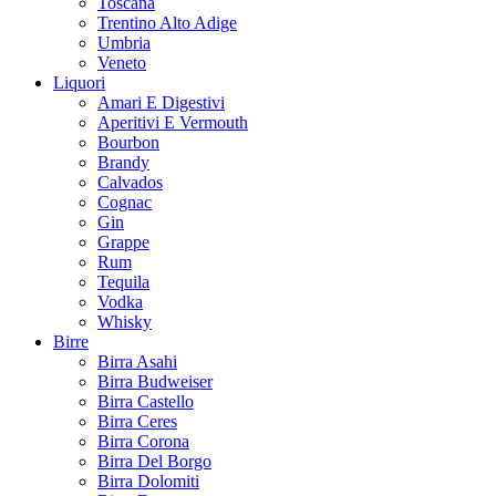
Toscana
Trentino Alto Adige
Umbria
Veneto
Liquori
Amari E Digestivi
Aperitivi E Vermouth
Bourbon
Brandy
Calvados
Cognac
Gin
Grappe
Rum
Tequila
Vodka
Whisky
Birre
Birra Asahi
Birra Budweiser
Birra Castello
Birra Ceres
Birra Corona
Birra Del Borgo
Birra Dolomiti