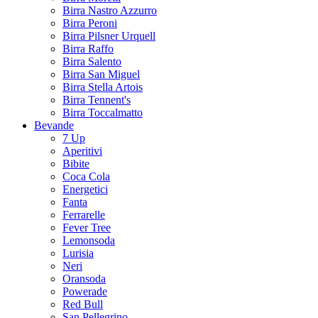
Birra Nastro Azzurro
Birra Peroni
Birra Pilsner Urquell
Birra Raffo
Birra Salento
Birra San Miguel
Birra Stella Artois
Birra Tennent's
Birra Toccalmatto
Bevande
7 Up
Aperitivi
Bibite
Coca Cola
Energetici
Fanta
Ferrarelle
Fever Tree
Lemonsoda
Lurisia
Neri
Oransoda
Powerade
Red Bull
San Pellegrino