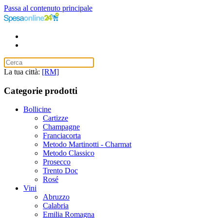
Passa al contenuto principale
La tua città:
[RM]
Categorie prodotti
Bollicine
Cartizze
Champagne
Franciacorta
Metodo Martinotti - Charmat
Metodo Classico
Prosecco
Trento Doc
Rosé
Vini
Abruzzo
Calabria
Emilia Romagna