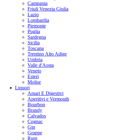
Campania
Friuli Venezia Giulia
Lazio
Lombardia
Piemonte
Puglia
Sardegna
Sicilia
Toscana
Trentino Alto Adige
Umbria
Valle d'Aosta
Veneto
Esteri
Molise
Liquori
Amari E Digestivi
Aperitivi e Vermouth
Bourbon
Brandy
Calvados
Cognac
Gin
Grappe
Rum