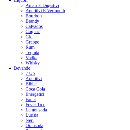
Liquori
Amari E Digestivi
Aperitivi E Vermouth
Bourbon
Brandy
Calvados
Cognac
Gin
Grappe
Rum
Tequila
Vodka
Whisky
Bevande
7 Up
Aperitivi
Bibite
Coca Cola
Energetici
Fanta
Fever Tree
Lemonsoda
Lurisia
Neri
Oransoda