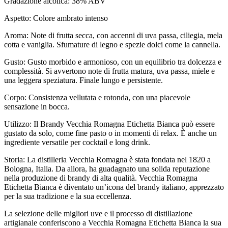
Gradazione alcolica: 38% ABV
Aspetto: Colore ambrato intenso
Aroma: Note di frutta secca, con accenni di uva passa, ciliegia, mela
cotta e vaniglia. Sfumature di legno e spezie dolci come la cannella.
Gusto: Gusto morbido e armonioso, con un equilibrio tra dolcezza e
complessità. Si avvertono note di frutta matura, uva passa, miele e
una leggera speziatura. Finale lungo e persistente.
Corpo: Consistenza vellutata e rotonda, con una piacevole
sensazione in bocca.
Utilizzo: Il Brandy Vecchia Romagna Etichetta Bianca può essere
gustato da solo, come fine pasto o in momenti di relax. È anche un
ingrediente versatile per cocktail e long drink.
Storia: La distilleria Vecchia Romagna è stata fondata nel 1820 a
Bologna, Italia. Da allora, ha guadagnato una solida reputazione
nella produzione di brandy di alta qualità. Vecchia Romagna
Etichetta Bianca è diventato un’icona del brandy italiano, apprezzato
per la sua tradizione e la sua eccellenza.
La selezione delle migliori uve e il processo di distillazione
artigianale conferiscono a Vecchia Romagna Etichetta Bianca la sua