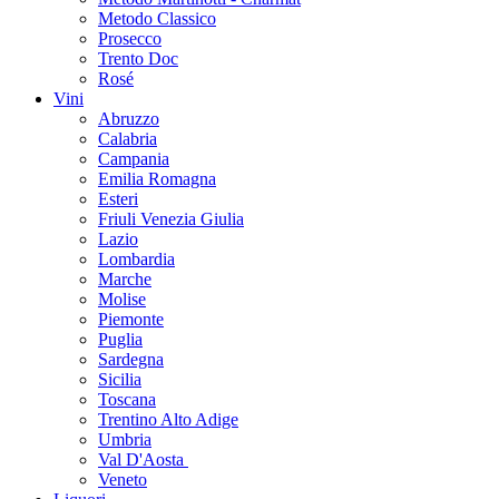
Metodo Classico
Prosecco
Trento Doc
Rosé
Vini
Abruzzo
Calabria
Campania
Emilia Romagna
Esteri
Friuli Venezia Giulia
Lazio
Lombardia
Marche
Molise
Piemonte
Puglia
Sardegna
Sicilia
Toscana
Trentino Alto Adige
Umbria
Val D'Aosta
Veneto