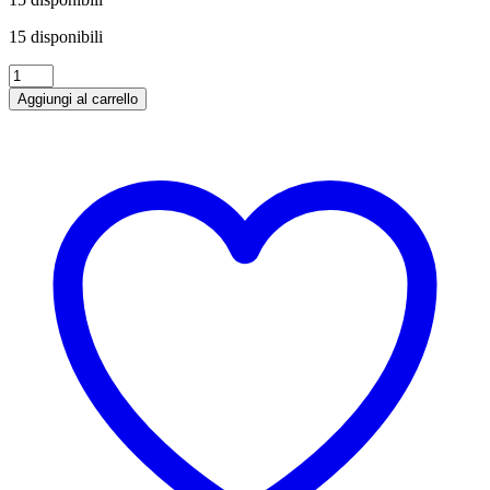
15 disponibili
Brandy
Vecchia
Aggiungi al carrello
Romagna
Etichetta
Bianca
70
cl
quantità