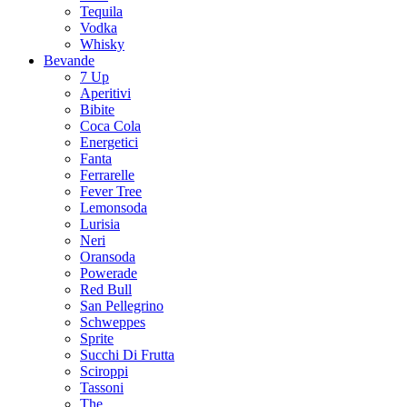
Tequila
Vodka
Whisky
Bevande
7 Up
Aperitivi
Bibite
Coca Cola
Energetici
Fanta
Ferrarelle
Fever Tree
Lemonsoda
Lurisia
Neri
Oransoda
Powerade
Red Bull
San Pellegrino
Schweppes
Sprite
Succhi Di Frutta
Sciroppi
Tassoni
The