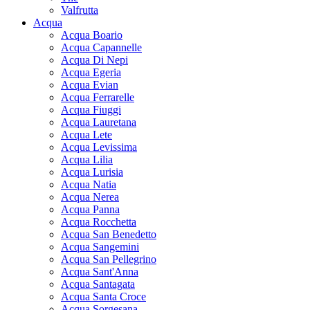
Valfrutta
Acqua
Acqua Boario
Acqua Capannelle
Acqua Di Nepi
Acqua Egeria
Acqua Evian
Acqua Ferrarelle
Acqua Fiuggi
Acqua Lauretana
Acqua Lete
Acqua Levissima
Acqua Lilia
Acqua Lurisia
Acqua Natia
Acqua Nerea
Acqua Panna
Acqua Rocchetta
Acqua San Benedetto
Acqua Sangemini
Acqua San Pellegrino
Acqua Sant'Anna
Acqua Santagata
Acqua Santa Croce
Acqua Sorgesana