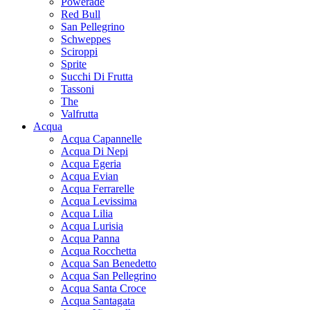
Powerade
Red Bull
San Pellegrino
Schweppes
Sciroppi
Sprite
Succhi Di Frutta
Tassoni
The
Valfrutta
Acqua
Acqua Capannelle
Acqua Di Nepi
Acqua Egeria
Acqua Evian
Acqua Ferrarelle
Acqua Levissima
Acqua Lilia
Acqua Lurisia
Acqua Panna
Acqua Rocchetta
Acqua San Benedetto
Acqua San Pellegrino
Acqua Santa Croce
Acqua Santagata