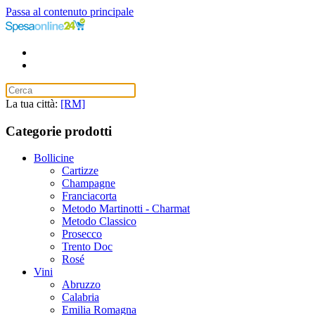
Passa al contenuto principale
La tua città:
[RM]
Categorie prodotti
Bollicine
Cartizze
Champagne
Franciacorta
Metodo Martinotti - Charmat
Metodo Classico
Prosecco
Trento Doc
Rosé
Vini
Abruzzo
Calabria
Emilia Romagna