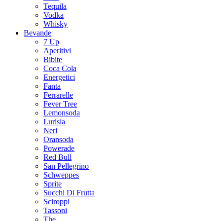
Tequila
Vodka
Whisky
Bevande
7 Up
Aperitivi
Bibite
Coca Cola
Energetici
Fanta
Ferrarelle
Fever Tree
Lemonsoda
Lurisia
Neri
Oransoda
Powerade
Red Bull
San Pellegrino
Schweppes
Sprite
Succhi Di Frutta
Sciroppi
Tassoni
The