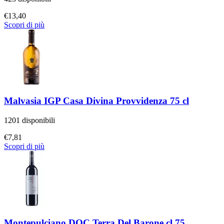
€
13,40
Scopri di più
Malvasia IGP Casa Divina Provvidenza 75 cl
1201 disponibili
€
7,81
Scopri di più
Montepulciano DOC Terra Del Barone cl 75