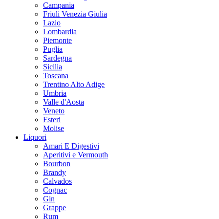
Campania
Friuli Venezia Giulia
Lazio
Lombardia
Piemonte
Puglia
Sardegna
Sicilia
Toscana
Trentino Alto Adige
Umbria
Valle d'Aosta
Veneto
Esteri
Molise
Liquori
Amari E Digestivi
Aperitivi e Vermouth
Bourbon
Brandy
Calvados
Cognac
Gin
Grappe
Rum