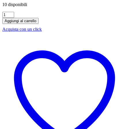
10 disponibili
Cesanese
IGP
Aggiungi al carrello
Casa
Acquista con un click
Divina
Provvidenza
1,5
lt
Magnum
Astucciato
quantità