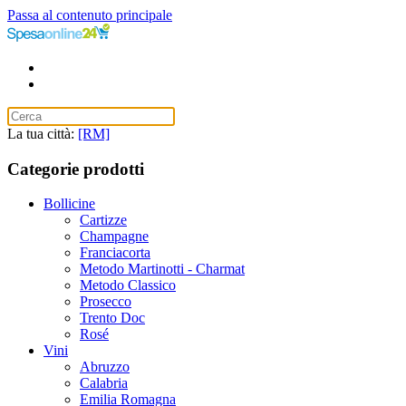
Passa al contenuto principale
La tua città:
[RM]
Categorie prodotti
Bollicine
Cartizze
Champagne
Franciacorta
Metodo Martinotti - Charmat
Metodo Classico
Prosecco
Trento Doc
Rosé
Vini
Abruzzo
Calabria
Emilia Romagna