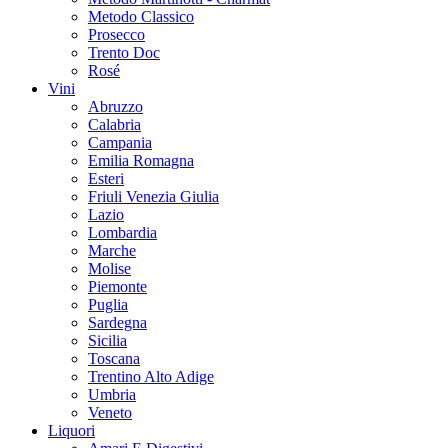
Metodo Classico
Prosecco
Trento Doc
Rosé
Vini
Abruzzo
Calabria
Campania
Emilia Romagna
Esteri
Friuli Venezia Giulia
Lazio
Lombardia
Marche
Molise
Piemonte
Puglia
Sardegna
Sicilia
Toscana
Trentino Alto Adige
Umbria
Veneto
Liquori