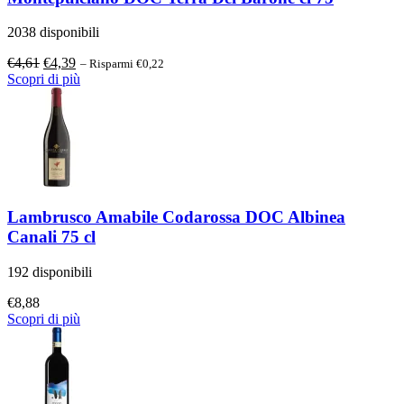
2038 disponibili
Il
Il
€
4,61
€
4,39
– Risparmi €0,22
prezzo
prezzo
Scopri di più
originale
attuale
era:
è:
€4,61.
€4,39.
Lambrusco Amabile Codarossa DOC Albinea
Canali 75 cl
192 disponibili
€
8,88
Scopri di più