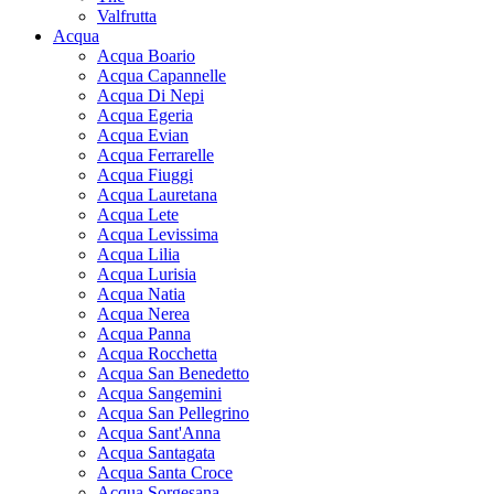
Valfrutta
Acqua
Acqua Boario
Acqua Capannelle
Acqua Di Nepi
Acqua Egeria
Acqua Evian
Acqua Ferrarelle
Acqua Fiuggi
Acqua Lauretana
Acqua Lete
Acqua Levissima
Acqua Lilia
Acqua Lurisia
Acqua Natia
Acqua Nerea
Acqua Panna
Acqua Rocchetta
Acqua San Benedetto
Acqua Sangemini
Acqua San Pellegrino
Acqua Sant'Anna
Acqua Santagata
Acqua Santa Croce
Acqua Sorgesana