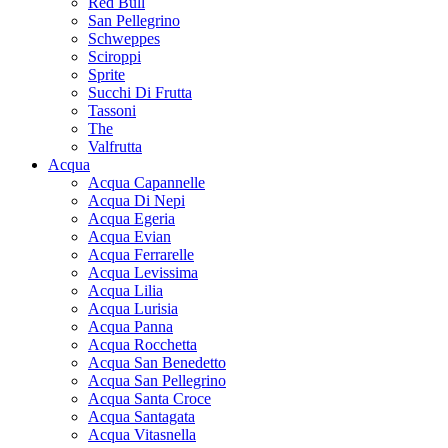
Red Bull
San Pellegrino
Schweppes
Sciroppi
Sprite
Succhi Di Frutta
Tassoni
The
Valfrutta
Acqua
Acqua Capannelle
Acqua Di Nepi
Acqua Egeria
Acqua Evian
Acqua Ferrarelle
Acqua Levissima
Acqua Lilia
Acqua Lurisia
Acqua Panna
Acqua Rocchetta
Acqua San Benedetto
Acqua San Pellegrino
Acqua Santa Croce
Acqua Santagata
Acqua Vitasnella