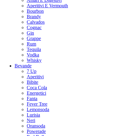
Amari E Digestivi
Aperitivi E Vermouth
Bourbon
Brandy
Calvados
Cognac
Gin
Grappe
Rum
Tequila
Vodka
Whisky
Bevande
7 Up
Aperitivi
Bibite
Coca Cola
Energetici
Fanta
Fever Tree
Lemonsoda
Lurisia
Neri
Oransoda
Powerade