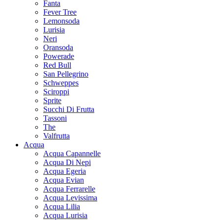
Fanta
Fever Tree
Lemonsoda
Lurisia
Neri
Oransoda
Powerade
Red Bull
San Pellegrino
Schweppes
Sciroppi
Sprite
Succhi Di Frutta
Tassoni
The
Valfrutta
Acqua
Acqua Capannelle
Acqua Di Nepi
Acqua Egeria
Acqua Evian
Acqua Ferrarelle
Acqua Levissima
Acqua Lilia
Acqua Lurisia