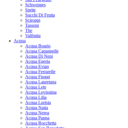
Schweppes
Sprite
Succhi Di Frutta
Sciroppi
Tassoni
The
Valfrutta
Acqua
Acqua Boario
Acqua Capannelle
Acqua Di Nepi
Acqua Egeria
Acqua Evian
Acqua Ferrarelle
Acqua Fiuggi
Acqua Lauretana
Acqua Lete
Acqua Levissima
Acqua Lilia
Acqua Lurisia
Acqua Natia
Acqua Nerea
Acqua Panna
Acqua Rocchetta