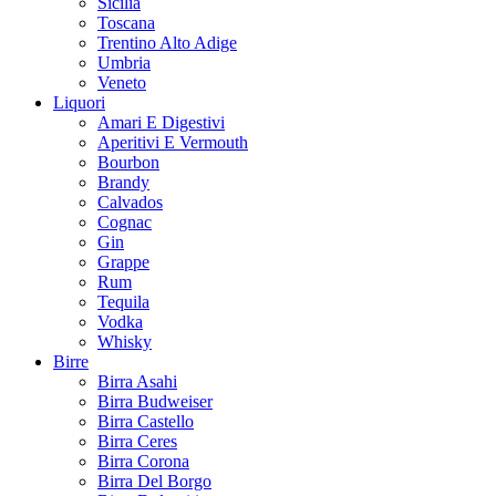
Sicilia
Toscana
Trentino Alto Adige
Umbria
Veneto
Liquori
Amari E Digestivi
Aperitivi E Vermouth
Bourbon
Brandy
Calvados
Cognac
Gin
Grappe
Rum
Tequila
Vodka
Whisky
Birre
Birra Asahi
Birra Budweiser
Birra Castello
Birra Ceres
Birra Corona
Birra Del Borgo