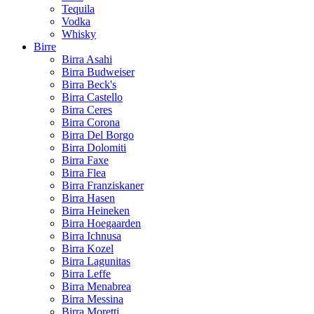
Tequila
Vodka
Whisky
Birre
Birra Asahi
Birra Budweiser
Birra Beck's
Birra Castello
Birra Ceres
Birra Corona
Birra Del Borgo
Birra Dolomiti
Birra Faxe
Birra Flea
Birra Franziskaner
Birra Hasen
Birra Heineken
Birra Hoegaarden
Birra Ichnusa
Birra Kozel
Birra Lagunitas
Birra Leffe
Birra Menabrea
Birra Messina
Birra Moretti