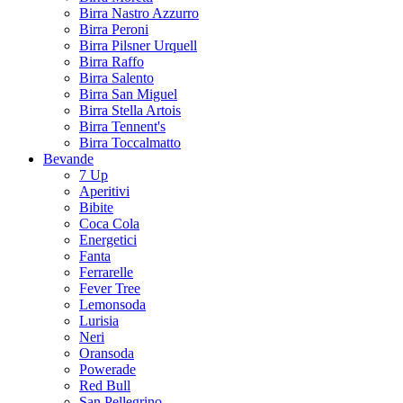
Birra Nastro Azzurro
Birra Peroni
Birra Pilsner Urquell
Birra Raffo
Birra Salento
Birra San Miguel
Birra Stella Artois
Birra Tennent's
Birra Toccalmatto
Bevande
7 Up
Aperitivi
Bibite
Coca Cola
Energetici
Fanta
Ferrarelle
Fever Tree
Lemonsoda
Lurisia
Neri
Oransoda
Powerade
Red Bull
San Pellegrino