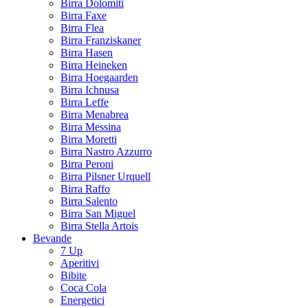
Birra Dolomiti
Birra Faxe
Birra Flea
Birra Franziskaner
Birra Hasen
Birra Heineken
Birra Hoegaarden
Birra Ichnusa
Birra Leffe
Birra Menabrea
Birra Messina
Birra Moretti
Birra Nastro Azzurro
Birra Peroni
Birra Pilsner Urquell
Birra Raffo
Birra Salento
Birra San Miguel
Birra Stella Artois
Bevande
7 Up
Aperitivi
Bibite
Coca Cola
Energetici