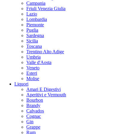
Campania
Friuli Venezia Giulia
Lazio
Lombardia
Piemonte
Puglia
Sardegna
Sicilia
Toscana
Trentino Alto Adige
Umbria
Valle d'Aosta
Veneto
Esteri
Molise
Liquori
Amari E Digestivi
Aperitivi e Vermouth
Bourbon
Brandy
Calvados
Cognac
Gin
Grappe
Rum