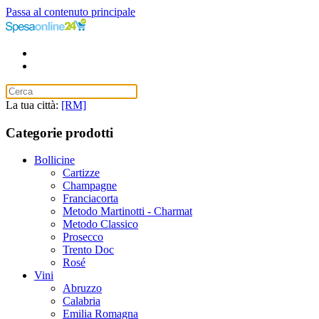
Passa al contenuto principale
La tua città:
[RM]
Categorie prodotti
Bollicine
Cartizze
Champagne
Franciacorta
Metodo Martinotti - Charmat
Metodo Classico
Prosecco
Trento Doc
Rosé
Vini
Abruzzo
Calabria
Emilia Romagna