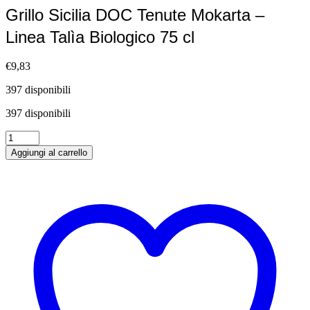
Grillo Sicilia DOC Tenute Mokarta –
Linea Talìa Biologico 75 cl
€
9,83
397 disponibili
397 disponibili
Grillo
Sicilia
Aggiungi al carrello
DOC
Tenute
Mokarta
–
Linea
Talìa
Biologico
75
cl
quantità