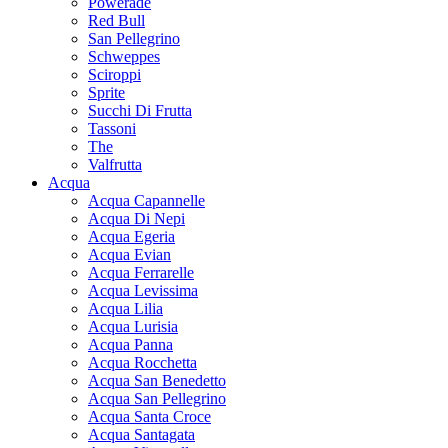
Powerade
Red Bull
San Pellegrino
Schweppes
Sciroppi
Sprite
Succhi Di Frutta
Tassoni
The
Valfrutta
Acqua
Acqua Capannelle
Acqua Di Nepi
Acqua Egeria
Acqua Evian
Acqua Ferrarelle
Acqua Levissima
Acqua Lilia
Acqua Lurisia
Acqua Panna
Acqua Rocchetta
Acqua San Benedetto
Acqua San Pellegrino
Acqua Santa Croce
Acqua Santagata