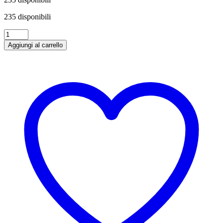
235 disponibili
Chianti
Classico
Aggiungi al carrello
DOCG
Rocca
Di
Castagnoli
75
cl
quantità