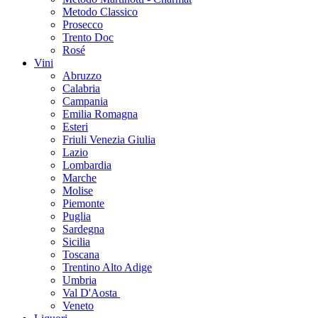
Metodo Classico
Prosecco
Trento Doc
Rosé
Vini
Abruzzo
Calabria
Campania
Emilia Romagna
Esteri
Friuli Venezia Giulia
Lazio
Lombardia
Marche
Molise
Piemonte
Puglia
Sardegna
Sicilia
Toscana
Trentino Alto Adige
Umbria
Val D'Aosta
Veneto