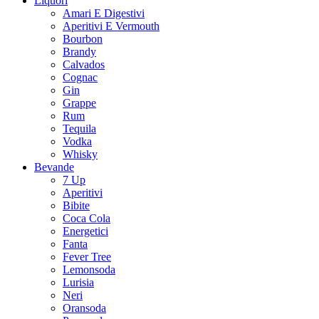
Liquori
Amari E Digestivi
Aperitivi E Vermouth
Bourbon
Brandy
Calvados
Cognac
Gin
Grappe
Rum
Tequila
Vodka
Whisky
Bevande
7 Up
Aperitivi
Bibite
Coca Cola
Energetici
Fanta
Fever Tree
Lemonsoda
Lurisia
Neri
Oransoda