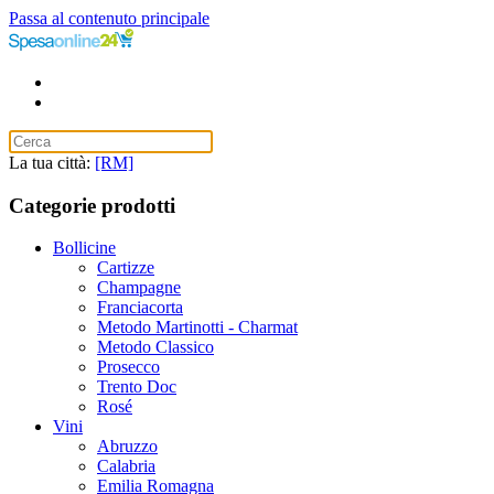
Passa al contenuto principale
La tua città:
[RM]
Categorie prodotti
Bollicine
Cartizze
Champagne
Franciacorta
Metodo Martinotti - Charmat
Metodo Classico
Prosecco
Trento Doc
Rosé
Vini
Abruzzo
Calabria
Emilia Romagna