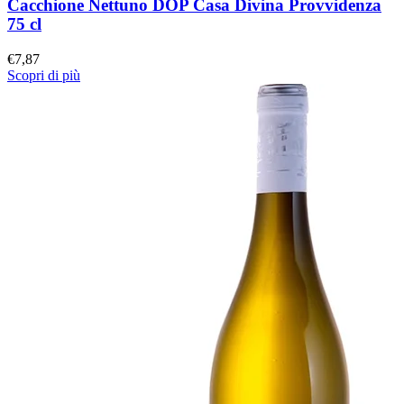
Cacchione Nettuno DOP Casa Divina Provvidenza
75 cl
€
7,87
Scopri di più