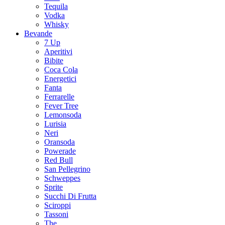
Tequila
Vodka
Whisky
Bevande
7 Up
Aperitivi
Bibite
Coca Cola
Energetici
Fanta
Ferrarelle
Fever Tree
Lemonsoda
Lurisia
Neri
Oransoda
Powerade
Red Bull
San Pellegrino
Schweppes
Sprite
Succhi Di Frutta
Sciroppi
Tassoni
The