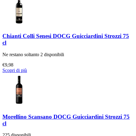
Chianti Colli Senesi DOCG Guicciardini Strozzi 75
cl
Ne restano soltanto 2 disponibili
€
9,98
Scopri di più
Morellino Scansano DOCG Guicciardini Strozzi 75
cl
225 disponibili