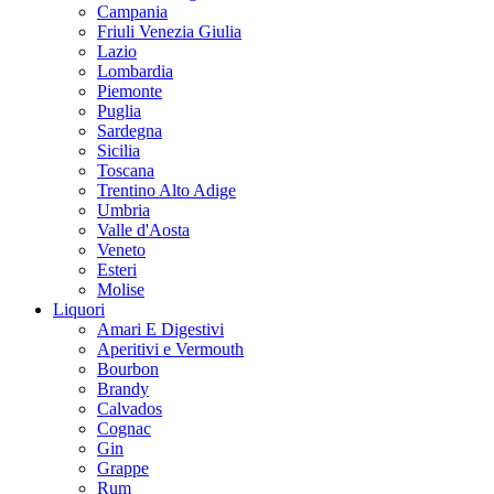
Campania
Friuli Venezia Giulia
Lazio
Lombardia
Piemonte
Puglia
Sardegna
Sicilia
Toscana
Trentino Alto Adige
Umbria
Valle d'Aosta
Veneto
Esteri
Molise
Liquori
Amari E Digestivi
Aperitivi e Vermouth
Bourbon
Brandy
Calvados
Cognac
Gin
Grappe
Rum