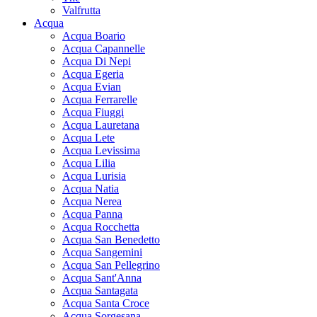
Valfrutta
Acqua
Acqua Boario
Acqua Capannelle
Acqua Di Nepi
Acqua Egeria
Acqua Evian
Acqua Ferrarelle
Acqua Fiuggi
Acqua Lauretana
Acqua Lete
Acqua Levissima
Acqua Lilia
Acqua Lurisia
Acqua Natia
Acqua Nerea
Acqua Panna
Acqua Rocchetta
Acqua San Benedetto
Acqua Sangemini
Acqua San Pellegrino
Acqua Sant'Anna
Acqua Santagata
Acqua Santa Croce
Acqua Sorgesana