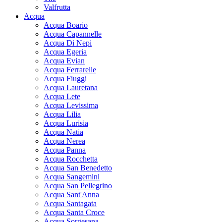
Valfrutta
Acqua
Acqua Boario
Acqua Capannelle
Acqua Di Nepi
Acqua Egeria
Acqua Evian
Acqua Ferrarelle
Acqua Fiuggi
Acqua Lauretana
Acqua Lete
Acqua Levissima
Acqua Lilia
Acqua Lurisia
Acqua Natia
Acqua Nerea
Acqua Panna
Acqua Rocchetta
Acqua San Benedetto
Acqua Sangemini
Acqua San Pellegrino
Acqua Sant'Anna
Acqua Santagata
Acqua Santa Croce
Acqua Sorgesana