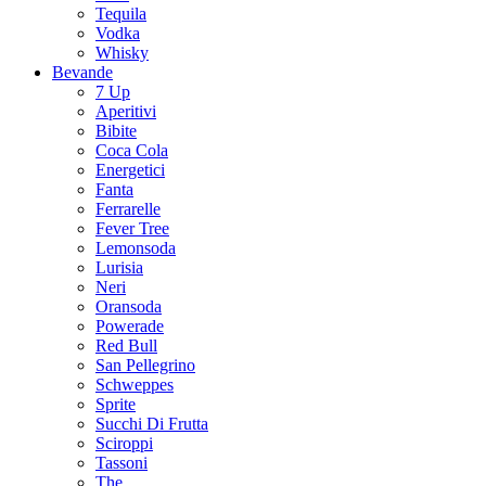
Tequila
Vodka
Whisky
Bevande
7 Up
Aperitivi
Bibite
Coca Cola
Energetici
Fanta
Ferrarelle
Fever Tree
Lemonsoda
Lurisia
Neri
Oransoda
Powerade
Red Bull
San Pellegrino
Schweppes
Sprite
Succhi Di Frutta
Sciroppi
Tassoni
The