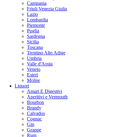
Campania
Friuli Venezia Giulia
Lazio
Lombardia
Piemonte
Puglia
Sardegna
Sicilia
Toscana
Trentino Alto Adige
Umbria
Valle d'Aosta
Veneto
Esteri
Molise
Liquori
Amari E Digestivi
Aperitivi e Vermouth
Bourbon
Brandy
Calvados
Cognac
Gin
Grappe
Rum