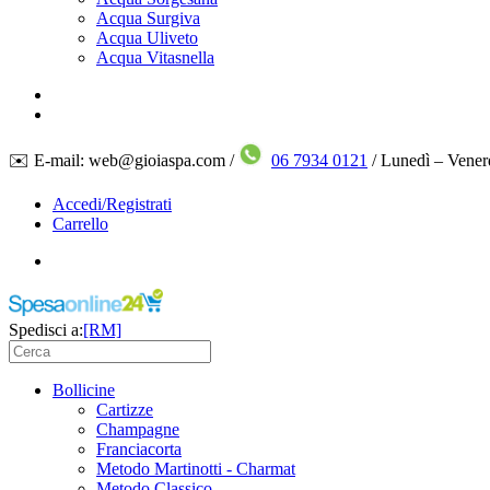
Acqua Surgiva
Acqua Uliveto
Acqua Vitasnella
✉️ E-mail: web@gioiaspa.com /
06 7934 0121
/ Lunedì – Vener
Accedi/Registrati
Carrello
Spedisci a:
[RM]
Bollicine
Cartizze
Champagne
Franciacorta
Metodo Martinotti - Charmat
Metodo Classico