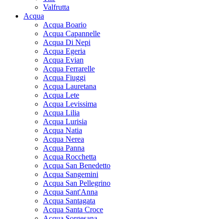
Valfrutta
Acqua
Acqua Boario
Acqua Capannelle
Acqua Di Nepi
Acqua Egeria
Acqua Evian
Acqua Ferrarelle
Acqua Fiuggi
Acqua Lauretana
Acqua Lete
Acqua Levissima
Acqua Lilia
Acqua Lurisia
Acqua Natia
Acqua Nerea
Acqua Panna
Acqua Rocchetta
Acqua San Benedetto
Acqua Sangemini
Acqua San Pellegrino
Acqua Sant'Anna
Acqua Santagata
Acqua Santa Croce
Acqua Sorgesana