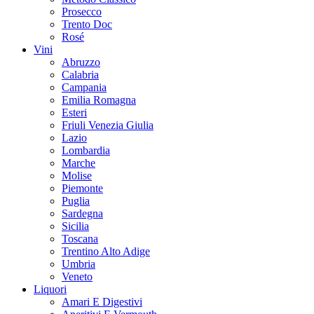
Prosecco
Trento Doc
Rosé
Vini
Abruzzo
Calabria
Campania
Emilia Romagna
Esteri
Friuli Venezia Giulia
Lazio
Lombardia
Marche
Molise
Piemonte
Puglia
Sardegna
Sicilia
Toscana
Trentino Alto Adige
Umbria
Veneto
Liquori
Amari E Digestivi