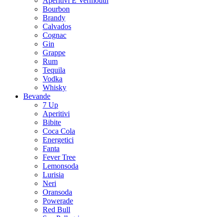
Aperitivi E Vermouth
Bourbon
Brandy
Calvados
Cognac
Gin
Grappe
Rum
Tequila
Vodka
Whisky
Bevande
7 Up
Aperitivi
Bibite
Coca Cola
Energetici
Fanta
Fever Tree
Lemonsoda
Lurisia
Neri
Oransoda
Powerade
Red Bull