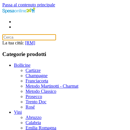
Passa al contenuto principale
La tua città:
[RM]
Categorie prodotti
Bollicine
Cartizze
Champagne
Franciacorta
Metodo Martinotti - Charmat
Metodo Classico
Prosecco
Trento Doc
Rosé
Vini
Abruzzo
Calabria
Emilia Romagna