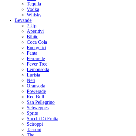
Tequila
Vodka
Whisky
Bevande
7 Up
Aperitivi
Bibite
Coca Cola
Energetici
Fanta
Ferrarelle
Fever Tree
Lemonsoda
Lurisia
Neri
Oransoda
Powerade
Red Bull
San Pellegrino
Schweppes
Sprite
Succhi Di Frutta
Sciroppi
Tassoni
The