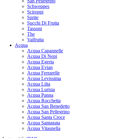
San Pellegrino
Schweppes
Sciroppi
Sprite
Succhi Di Frutta
Tassoni
The
Valfrutta
Acqua
Acqua Capannelle
Acqua Di Nepi
Acqua Egeria
Acqua Evian
Acqua Ferrarelle
Acqua Levissima
Acqua Lilia
Acqua Lurisia
Acqua Panna
Acqua Rocchetta
Acqua San Benedetto
Acqua San Pellegrino
Acqua Santa Croce
Acqua Santagata
Acqua Vitasnella