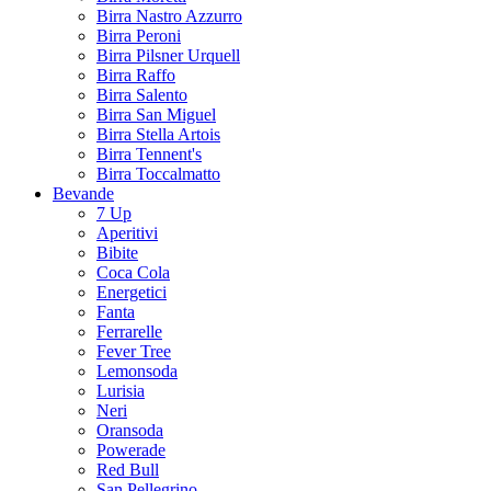
Birra Nastro Azzurro
Birra Peroni
Birra Pilsner Urquell
Birra Raffo
Birra Salento
Birra San Miguel
Birra Stella Artois
Birra Tennent's
Birra Toccalmatto
Bevande
7 Up
Aperitivi
Bibite
Coca Cola
Energetici
Fanta
Ferrarelle
Fever Tree
Lemonsoda
Lurisia
Neri
Oransoda
Powerade
Red Bull
San Pellegrino