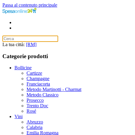
Passa al contenuto principale
La tua città:
[RM]
Categorie prodotti
Bollicine
Cartizze
Champagne
Franciacorta
Metodo Martinotti - Charmat
Metodo Classico
Prosecco
Trento Doc
Rosé
Vini
Abruzzo
Calabria
Emilia Romagna