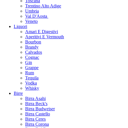
Toscana
Trentino Alto Adige
Umbria
Val D'Aosta
Veneto
Liquori
Amari E Digestivi
Aperitivi E Vermouth
Bourbon
Brandy
Calvados
Cognac
Gin
Grappe
Rum
Tequila
Vodka
Whisky
Birre
Birra Asahi
Birra Beck's
Birra Budweiser
Birra Castello
Birra Ceres
Birra Corona