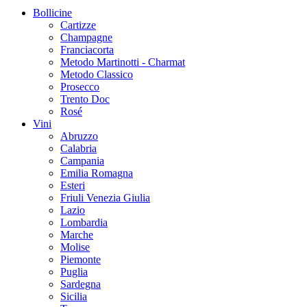
Bollicine
Cartizze
Champagne
Franciacorta
Metodo Martinotti - Charmat
Metodo Classico
Prosecco
Trento Doc
Rosé
Vini
Abruzzo
Calabria
Campania
Emilia Romagna
Esteri
Friuli Venezia Giulia
Lazio
Lombardia
Marche
Molise
Piemonte
Puglia
Sardegna
Sicilia