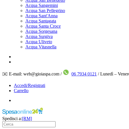
Acqua San Benedetto
Acqua Sangemini
Acqua San Pellegrino
Acqua Sant'Anna
Acqua Santagata
Acqua Santa Croce
Acqua Sorgesana
Acqua Surgiva
Acqua Uliveto
Acqua Vitasnella
✉️ E-mail: web@gioiaspa.com /
06 7934 0121
/ Lunedì – Vener
Accedi/Registrati
Carrello
Spedisci a:
[RM]