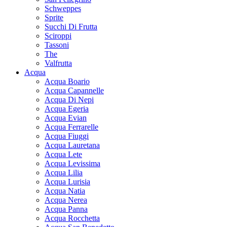
Schweppes
Sprite
Succhi Di Frutta
Sciroppi
Tassoni
The
Valfrutta
Acqua
Acqua Boario
Acqua Capannelle
Acqua Di Nepi
Acqua Egeria
Acqua Evian
Acqua Ferrarelle
Acqua Fiuggi
Acqua Lauretana
Acqua Lete
Acqua Levissima
Acqua Lilia
Acqua Lurisia
Acqua Natia
Acqua Nerea
Acqua Panna
Acqua Rocchetta