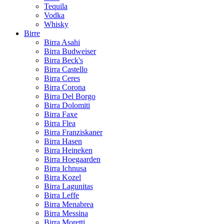
Tequila
Vodka
Whisky
Birre
Birra Asahi
Birra Budweiser
Birra Beck's
Birra Castello
Birra Ceres
Birra Corona
Birra Del Borgo
Birra Dolomiti
Birra Faxe
Birra Flea
Birra Franziskaner
Birra Hasen
Birra Heineken
Birra Hoegaarden
Birra Ichnusa
Birra Kozel
Birra Lagunitas
Birra Leffe
Birra Menabrea
Birra Messina
Birra Moretti