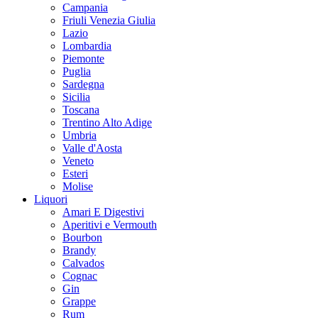
Campania
Friuli Venezia Giulia
Lazio
Lombardia
Piemonte
Puglia
Sardegna
Sicilia
Toscana
Trentino Alto Adige
Umbria
Valle d'Aosta
Veneto
Esteri
Molise
Liquori
Amari E Digestivi
Aperitivi e Vermouth
Bourbon
Brandy
Calvados
Cognac
Gin
Grappe
Rum