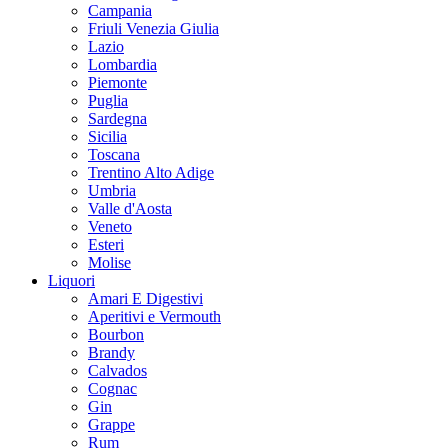
Campania
Friuli Venezia Giulia
Lazio
Lombardia
Piemonte
Puglia
Sardegna
Sicilia
Toscana
Trentino Alto Adige
Umbria
Valle d'Aosta
Veneto
Esteri
Molise
Liquori
Amari E Digestivi
Aperitivi e Vermouth
Bourbon
Brandy
Calvados
Cognac
Gin
Grappe
Rum