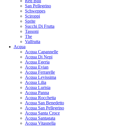
Red Bull
San Pellegrino
Schweppes
Sciroppi
Sprite
Succhi Di Frutta
Tassoni
The
Valfrutta
Acqua
Acqua Capannelle
Acqua Di Nepi
Acqua Egeria
Acqua Evian
Acqua Ferrarelle
Acqua Levissima
Acqua Lilia
Acqua Lurisia
Acqua Panna
Acqua Rocchetta
Acqua San Benedetto
Acqua San Pellegrino
Acqua Santa Croce
Acqua Santagata
Acqua Vitasnella