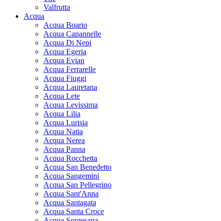
Valfrutta
Acqua
Acqua Boario
Acqua Capannelle
Acqua Di Nepi
Acqua Egeria
Acqua Evian
Acqua Ferrarelle
Acqua Fiuggi
Acqua Lauretana
Acqua Lete
Acqua Levissima
Acqua Lilia
Acqua Lurisia
Acqua Natia
Acqua Nerea
Acqua Panna
Acqua Rocchetta
Acqua San Benedetto
Acqua Sangemini
Acqua San Pellegrino
Acqua Sant'Anna
Acqua Santagata
Acqua Santa Croce
Acqua Sorgesana