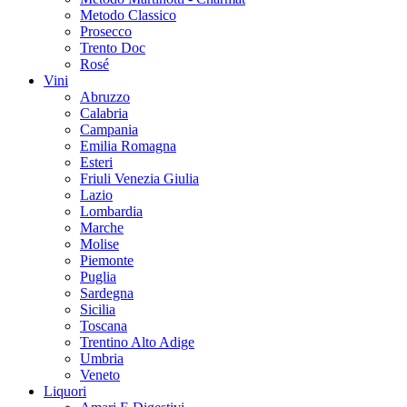
Metodo Classico
Prosecco
Trento Doc
Rosé
Vini
Abruzzo
Calabria
Campania
Emilia Romagna
Esteri
Friuli Venezia Giulia
Lazio
Lombardia
Marche
Molise
Piemonte
Puglia
Sardegna
Sicilia
Toscana
Trentino Alto Adige
Umbria
Veneto
Liquori