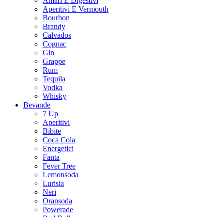
Amari E Digestivi
Aperitivi E Vermouth
Bourbon
Brandy
Calvados
Cognac
Gin
Grappe
Rum
Tequila
Vodka
Whisky
Bevande
7 Up
Aperitivi
Bibite
Coca Cola
Energetici
Fanta
Fever Tree
Lemonsoda
Lurisia
Neri
Oransoda
Powerade