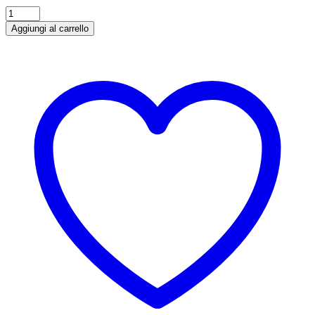
Grappa
903
Aggiungi al carrello
Barrique
70
cl
quantità