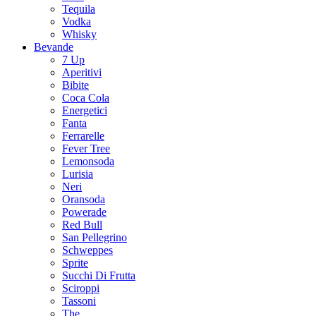
Tequila
Vodka
Whisky
Bevande
7 Up
Aperitivi
Bibite
Coca Cola
Energetici
Fanta
Ferrarelle
Fever Tree
Lemonsoda
Lurisia
Neri
Oransoda
Powerade
Red Bull
San Pellegrino
Schweppes
Sprite
Succhi Di Frutta
Sciroppi
Tassoni
The