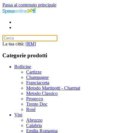
Passa al contenuto principale
La tua città:
[RM]
Categorie prodotti
Bollicine
Cartizze
Champagne
Franciacorta
Metodo Martinotti - Charmat
Metodo Classico
Prosecco
Trento Doc
Rosé
Vini
Abruzzo
Calabria
Emilia Romagna