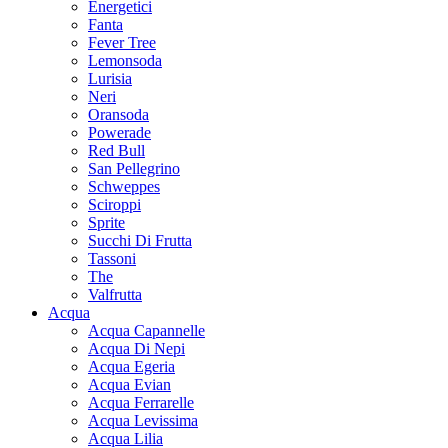
Energetici
Fanta
Fever Tree
Lemonsoda
Lurisia
Neri
Oransoda
Powerade
Red Bull
San Pellegrino
Schweppes
Sciroppi
Sprite
Succhi Di Frutta
Tassoni
The
Valfrutta
Acqua
Acqua Capannelle
Acqua Di Nepi
Acqua Egeria
Acqua Evian
Acqua Ferrarelle
Acqua Levissima
Acqua Lilia