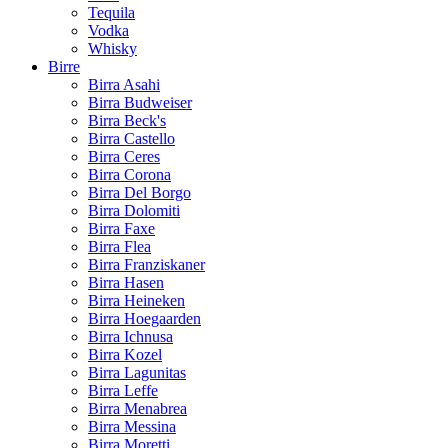
Tequila
Vodka
Whisky
Birre
Birra Asahi
Birra Budweiser
Birra Beck's
Birra Castello
Birra Ceres
Birra Corona
Birra Del Borgo
Birra Dolomiti
Birra Faxe
Birra Flea
Birra Franziskaner
Birra Hasen
Birra Heineken
Birra Hoegaarden
Birra Ichnusa
Birra Kozel
Birra Lagunitas
Birra Leffe
Birra Menabrea
Birra Messina
Birra Moretti