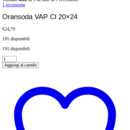
1
recensione
Oransoda VAP Cl 20×24
€
24,79
191 disponibili
191 disponibili
Oransoda
VAP
Aggiungi al carrello
Cl
20×24
quantità