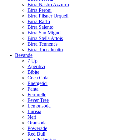
Birra Nastro Azzurro
Birra Peroni
Birra Pilsner Urquell
Birra Raffo
Birra Salento
Birra San Miguel
Birra Stella Artois
Birra Tennent's
Birra Toccalmatto
Bevande
7 Up
Aperitivi
Bibite
Coca Cola
Energetici
Fanta
Ferrarelle
Fever Tree
Lemonsoda
Lurisia
Neri
Oransoda
Powerade
Red Bull
San Pellegrino