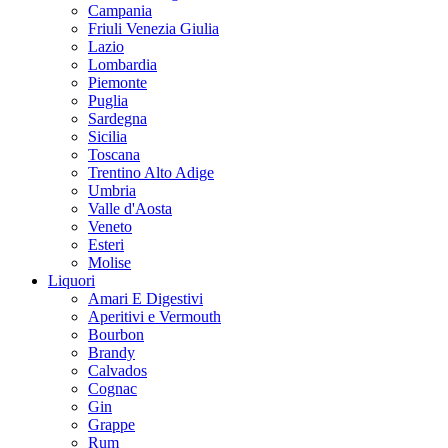
Campania
Friuli Venezia Giulia
Lazio
Lombardia
Piemonte
Puglia
Sardegna
Sicilia
Toscana
Trentino Alto Adige
Umbria
Valle d'Aosta
Veneto
Esteri
Molise
Liquori
Amari E Digestivi
Aperitivi e Vermouth
Bourbon
Brandy
Calvados
Cognac
Gin
Grappe
Rum