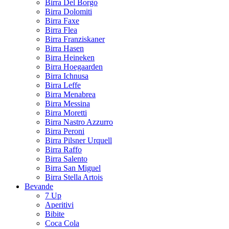
Birra Del Borgo
Birra Dolomiti
Birra Faxe
Birra Flea
Birra Franziskaner
Birra Hasen
Birra Heineken
Birra Hoegaarden
Birra Ichnusa
Birra Leffe
Birra Menabrea
Birra Messina
Birra Moretti
Birra Nastro Azzurro
Birra Peroni
Birra Pilsner Urquell
Birra Raffo
Birra Salento
Birra San Miguel
Birra Stella Artois
Bevande
7 Up
Aperitivi
Bibite
Coca Cola