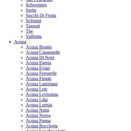
Schweppes
Sprite
Succhi Di Frutta
Sciroppi
Tassoni
The
Valfrutta
Acqua
Acqua Boario
Acqua Capannelle
Acqua Di Nepi
Acqua Egeria
Acqua Evian
Acqua Ferrarelle
Acqua Fiuggi
Acqua Lauretana
Acqua Lete
Acqua Levissima
Acqua Lilia
Acqua Lurisia
Acqua Natia
Acqua Nerea
Acqua Panna
Acqua Rocchetta