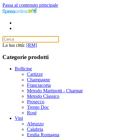
Passa al contenuto principale
La tua città:
[RM]
Categorie prodotti
Bollicine
Cartizze
Champagne
Franciacorta
Metodo Martinotti - Charmat
Metodo Classico
Prosecco
Trento Doc
Rosé
Vini
Abruzzo
Calabria
Emilia Romagna