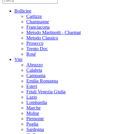
Bollicine
Cartizze
Champagne
Franciacorta
Metodo Martinotti - Charmat
Metodo Classico
Prosecco
Trento Doc
Rosé
Vini
Abruzzo
Calabria
Campania
Emilia Romagna
Esteri
Friuli Venezia Giulia
Lazio
Lombardia
Marche
Molise
Piemonte
Puglia
Sardegna