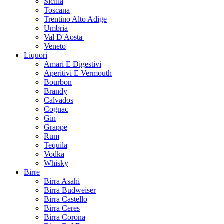
Sicilia
Toscana
Trentino Alto Adige
Umbria
Val D'Aosta
Veneto
Liquori
Amari E Digestivi
Aperitivi E Vermouth
Bourbon
Brandy
Calvados
Cognac
Gin
Grappe
Rum
Tequila
Vodka
Whisky
Birre
Birra Asahi
Birra Budweiser
Birra Castello
Birra Ceres
Birra Corona