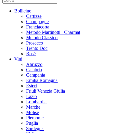
Bollicine
Cartizze
Champagne
Franciacorta
Metodo Martinotti - Charmat
Metodo Classico
Prosecco
Trento Doc
Rosé
Vini
Abruzzo
Calabria
Campania
Emilia Romagna
Esteri
Friuli Venezia Giulia
Lazio
Lombardia
Marche
Molise
Piemonte
Puglia
Sardegna