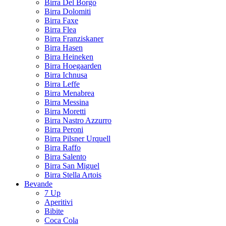
Birra Del Borgo
Birra Dolomiti
Birra Faxe
Birra Flea
Birra Franziskaner
Birra Hasen
Birra Heineken
Birra Hoegaarden
Birra Ichnusa
Birra Leffe
Birra Menabrea
Birra Messina
Birra Moretti
Birra Nastro Azzurro
Birra Peroni
Birra Pilsner Urquell
Birra Raffo
Birra Salento
Birra San Miguel
Birra Stella Artois
Bevande
7 Up
Aperitivi
Bibite
Coca Cola