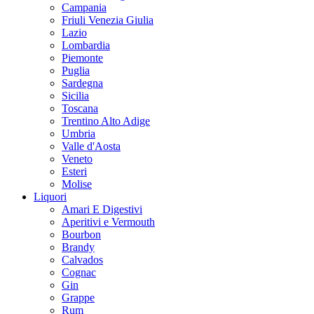
Campania
Friuli Venezia Giulia
Lazio
Lombardia
Piemonte
Puglia
Sardegna
Sicilia
Toscana
Trentino Alto Adige
Umbria
Valle d'Aosta
Veneto
Esteri
Molise
Liquori
Amari E Digestivi
Aperitivi e Vermouth
Bourbon
Brandy
Calvados
Cognac
Gin
Grappe
Rum