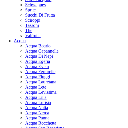
Schweppes
Sprite
Succhi Di Frutta
Sciroppi
Tassoni
The
Valfrutta
Acqua
Acqua Boario
Acqua Capannelle
Acqua Di Nepi
Acqua Egeria
Acqua Evian
Acqua Ferrarelle
Acqua Fiuggi
Acqua Lauretana
Acqua Lete
Acqua Levissima
Acqua Lilia
Acqua Lurisia
Acqua Natia
Acqua Nerea
Acqua Panna
Acqua Rocchetta