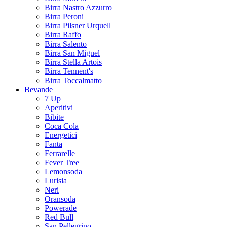
Birra Nastro Azzurro
Birra Peroni
Birra Pilsner Urquell
Birra Raffo
Birra Salento
Birra San Miguel
Birra Stella Artois
Birra Tennent's
Birra Toccalmatto
Bevande
7 Up
Aperitivi
Bibite
Coca Cola
Energetici
Fanta
Ferrarelle
Fever Tree
Lemonsoda
Lurisia
Neri
Oransoda
Powerade
Red Bull
San Pellegrino