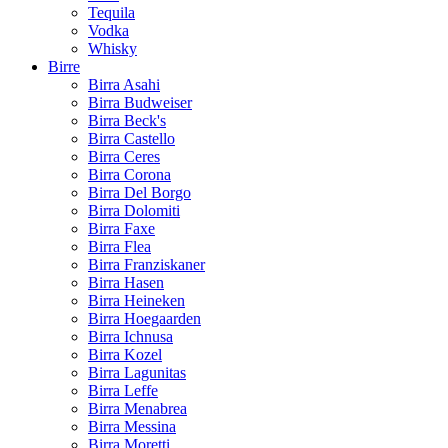
Tequila
Vodka
Whisky
Birre
Birra Asahi
Birra Budweiser
Birra Beck's
Birra Castello
Birra Ceres
Birra Corona
Birra Del Borgo
Birra Dolomiti
Birra Faxe
Birra Flea
Birra Franziskaner
Birra Hasen
Birra Heineken
Birra Hoegaarden
Birra Ichnusa
Birra Kozel
Birra Lagunitas
Birra Leffe
Birra Menabrea
Birra Messina
Birra Moretti