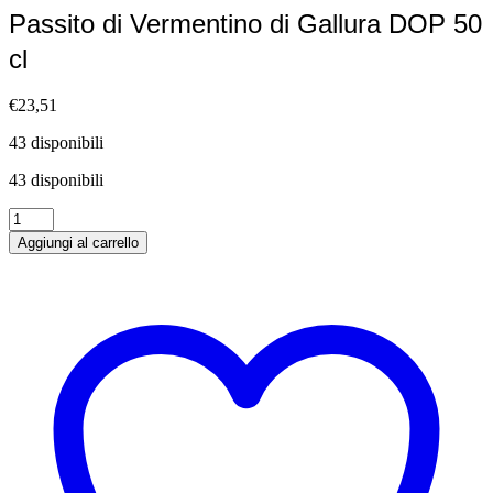
Passito di Vermentino di Gallura DOP 50
cl
€
23,51
43 disponibili
43 disponibili
Passito
di
Aggiungi al carrello
Vermentino
di
Gallura
DOP
50
cl
quantità