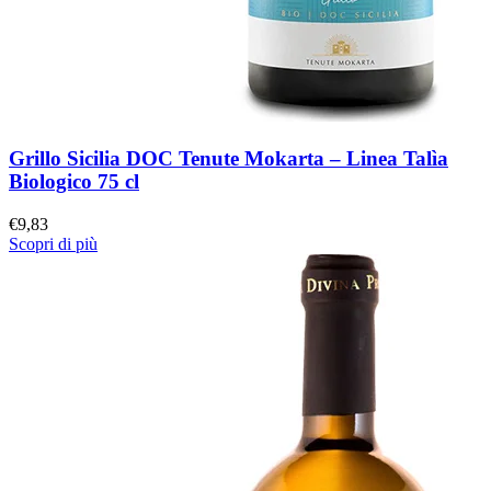
Grillo Sicilia DOC Tenute Mokarta – Linea Talìa
Biologico 75 cl
€
9,83
Scopri di più