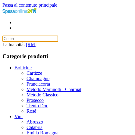
Passa al contenuto principale
La tua città:
[RM]
Categorie prodotti
Bollicine
Cartizze
Champagne
Franciacorta
Metodo Martinotti - Charmat
Metodo Classico
Prosecco
Trento Doc
Rosé
Vini
Abruzzo
Calabria
Emilia Romagna