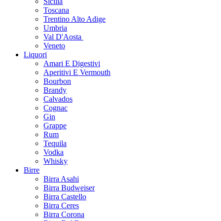
Sicilia
Toscana
Trentino Alto Adige
Umbria
Val D'Aosta
Veneto
Liquori
Amari E Digestivi
Aperitivi E Vermouth
Bourbon
Brandy
Calvados
Cognac
Gin
Grappe
Rum
Tequila
Vodka
Whisky
Birre
Birra Asahi
Birra Budweiser
Birra Castello
Birra Ceres
Birra Corona