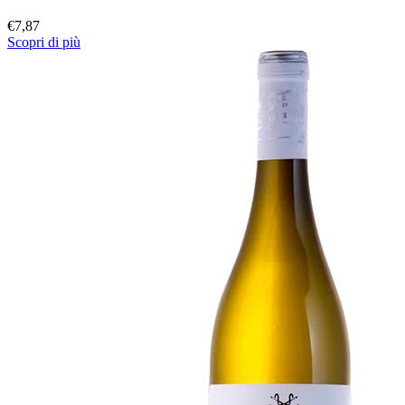
€
7,87
Scopri di più