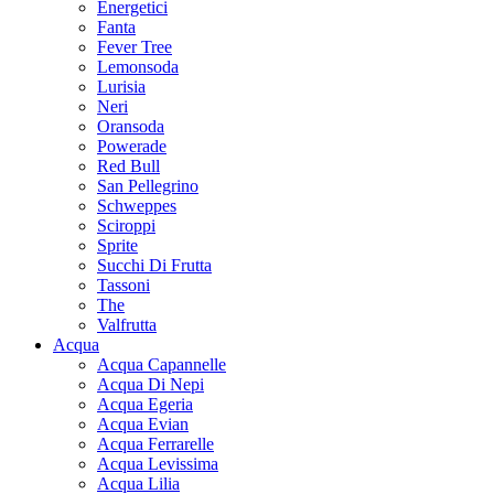
Energetici
Fanta
Fever Tree
Lemonsoda
Lurisia
Neri
Oransoda
Powerade
Red Bull
San Pellegrino
Schweppes
Sciroppi
Sprite
Succhi Di Frutta
Tassoni
The
Valfrutta
Acqua
Acqua Capannelle
Acqua Di Nepi
Acqua Egeria
Acqua Evian
Acqua Ferrarelle
Acqua Levissima
Acqua Lilia