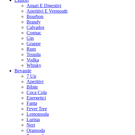
Liquori
Amari E Digestivi
Aperitivi E Vermouth
Bourbon
Brandy
Calvados
Cognac
Gin
Grappe
Rum
Tequila
Vodka
Whisky
Bevande
7 Up
Aperitivi
Bibite
Coca Cola
Energetici
Fanta
Fever Tree
Lemonsoda
Lurisia
Neri
Oransoda