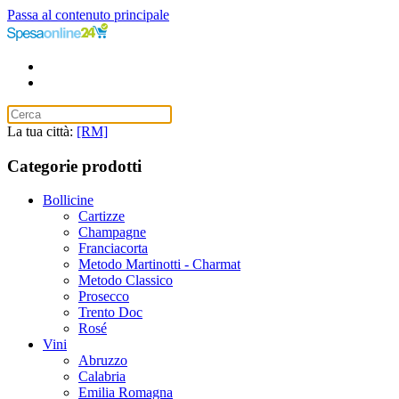
Passa al contenuto principale
La tua città:
[RM]
Categorie prodotti
Bollicine
Cartizze
Champagne
Franciacorta
Metodo Martinotti - Charmat
Metodo Classico
Prosecco
Trento Doc
Rosé
Vini
Abruzzo
Calabria
Emilia Romagna