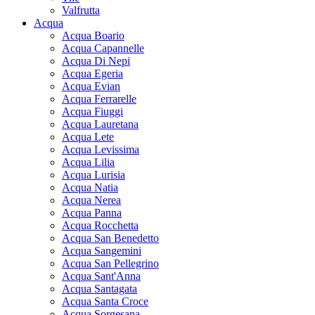
Valfrutta
Acqua
Acqua Boario
Acqua Capannelle
Acqua Di Nepi
Acqua Egeria
Acqua Evian
Acqua Ferrarelle
Acqua Fiuggi
Acqua Lauretana
Acqua Lete
Acqua Levissima
Acqua Lilia
Acqua Lurisia
Acqua Natia
Acqua Nerea
Acqua Panna
Acqua Rocchetta
Acqua San Benedetto
Acqua Sangemini
Acqua San Pellegrino
Acqua Sant'Anna
Acqua Santagata
Acqua Santa Croce
Acqua Sorgesana