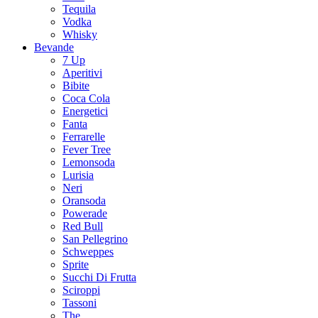
Tequila
Vodka
Whisky
Bevande
7 Up
Aperitivi
Bibite
Coca Cola
Energetici
Fanta
Ferrarelle
Fever Tree
Lemonsoda
Lurisia
Neri
Oransoda
Powerade
Red Bull
San Pellegrino
Schweppes
Sprite
Succhi Di Frutta
Sciroppi
Tassoni
The