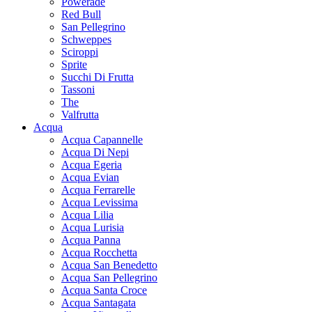
Powerade
Red Bull
San Pellegrino
Schweppes
Sciroppi
Sprite
Succhi Di Frutta
Tassoni
The
Valfrutta
Acqua
Acqua Capannelle
Acqua Di Nepi
Acqua Egeria
Acqua Evian
Acqua Ferrarelle
Acqua Levissima
Acqua Lilia
Acqua Lurisia
Acqua Panna
Acqua Rocchetta
Acqua San Benedetto
Acqua San Pellegrino
Acqua Santa Croce
Acqua Santagata