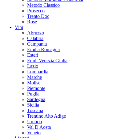
Metodo Classico
Prosecco
Trento Doc
Rosé
Vini
Abruzzo
Calabria
Campania
Emilia Romagna
Esteri
Friuli Venezia Giulia
Lazio
Lombardia
Marche
Molise
Piemonte
Puglia
Sardegna
Sicilia
Toscana
Trentino Alto Adige
Umbria
Val D'Aosta
Veneto