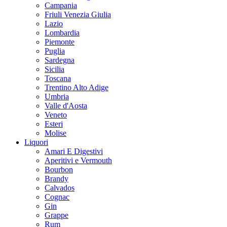
Campania
Friuli Venezia Giulia
Lazio
Lombardia
Piemonte
Puglia
Sardegna
Sicilia
Toscana
Trentino Alto Adige
Umbria
Valle d'Aosta
Veneto
Esteri
Molise
Liquori
Amari E Digestivi
Aperitivi e Vermouth
Bourbon
Brandy
Calvados
Cognac
Gin
Grappe
Rum