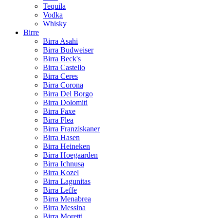
Tequila
Vodka
Whisky
Birre
Birra Asahi
Birra Budweiser
Birra Beck's
Birra Castello
Birra Ceres
Birra Corona
Birra Del Borgo
Birra Dolomiti
Birra Faxe
Birra Flea
Birra Franziskaner
Birra Hasen
Birra Heineken
Birra Hoegaarden
Birra Ichnusa
Birra Kozel
Birra Lagunitas
Birra Leffe
Birra Menabrea
Birra Messina
Birra Moretti