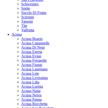
Schweppes
Sprite
Succhi Di Frutta
Sciroppi
Tassoni
The
Valfrutta
Acqua
Acqua Boario
Acqua Capannelle
Acqua Di Nepi
Acqua Egeria
Acqua Evian
Acqua Ferrarelle
Acqua Fiuggi
Acqua Lauretana
Acqua Lete
Acqua Levissima
Acqua Lilia
Acqua Lurisia
Acqua Natia
Acqua Nerea
Acqua Panna
Acqua Rocchetta