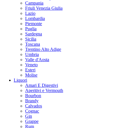
Campania
Friuli Venezia Giulia
Lazio
Lombardia
Piemonte
Puglia
Sardegna
Sicilia
Toscana
Trentino Alto Adige
Umbria
Valle d'Aosta
Veneto
Esteri
Molise
Liquori
Amari E Digestivi
Aperitivi e Vermouth
Bourbon
Brandy
Calvados
Cognac
Gin
Grappe
Rum