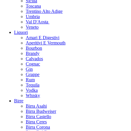
Sicilia
Toscana
Trentino Alto Adige
Umbria
Val D'Aosta
Veneto
Liquori
Amari E Digestivi
Aperitivi E Vermouth
Bourbon
Brandy
Calvados
Cognac
Gin
Grappe
Rum
Tequila
Vodka
Whisky
Birre
Birra Asahi
Birra Budweiser
Birra Castello
Birra Ceres
Birra Corona