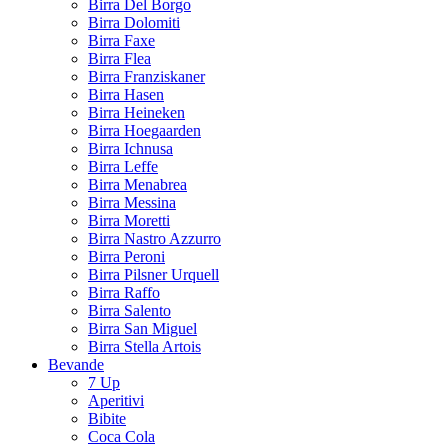
Birra Del Borgo
Birra Dolomiti
Birra Faxe
Birra Flea
Birra Franziskaner
Birra Hasen
Birra Heineken
Birra Hoegaarden
Birra Ichnusa
Birra Leffe
Birra Menabrea
Birra Messina
Birra Moretti
Birra Nastro Azzurro
Birra Peroni
Birra Pilsner Urquell
Birra Raffo
Birra Salento
Birra San Miguel
Birra Stella Artois
Bevande
7 Up
Aperitivi
Bibite
Coca Cola