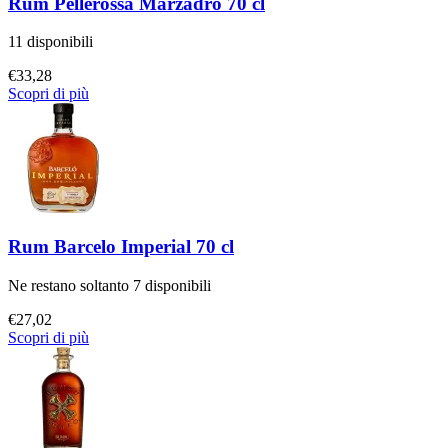
Rum Pellerossa Marzadro 70 cl
11 disponibili
€
33,28
Scopri di più
Rum Barcelo Imperial 70 cl
Ne restano soltanto 7 disponibili
€
27,02
Scopri di più