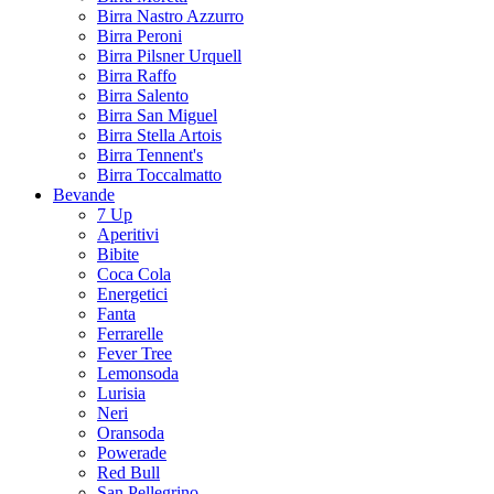
Birra Nastro Azzurro
Birra Peroni
Birra Pilsner Urquell
Birra Raffo
Birra Salento
Birra San Miguel
Birra Stella Artois
Birra Tennent's
Birra Toccalmatto
Bevande
7 Up
Aperitivi
Bibite
Coca Cola
Energetici
Fanta
Ferrarelle
Fever Tree
Lemonsoda
Lurisia
Neri
Oransoda
Powerade
Red Bull
San Pellegrino