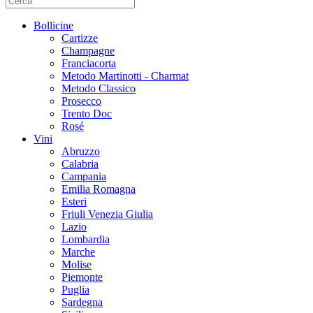
Bollicine
Cartizze
Champagne
Franciacorta
Metodo Martinotti - Charmat
Metodo Classico
Prosecco
Trento Doc
Rosé
Vini
Abruzzo
Calabria
Campania
Emilia Romagna
Esteri
Friuli Venezia Giulia
Lazio
Lombardia
Marche
Molise
Piemonte
Puglia
Sardegna