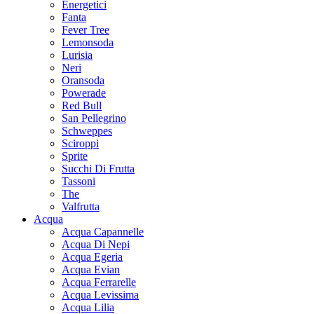
Energetici
Fanta
Fever Tree
Lemonsoda
Lurisia
Neri
Oransoda
Powerade
Red Bull
San Pellegrino
Schweppes
Sciroppi
Sprite
Succhi Di Frutta
Tassoni
The
Valfrutta
Acqua
Acqua Capannelle
Acqua Di Nepi
Acqua Egeria
Acqua Evian
Acqua Ferrarelle
Acqua Levissima
Acqua Lilia