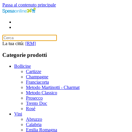
Passa al contenuto principale
La tua città:
[RM]
Categorie prodotti
Bollicine
Cartizze
Champagne
Franciacorta
Metodo Martinotti - Charmat
Metodo Classico
Prosecco
Trento Doc
Rosé
Vini
Abruzzo
Calabria
Emilia Romagna