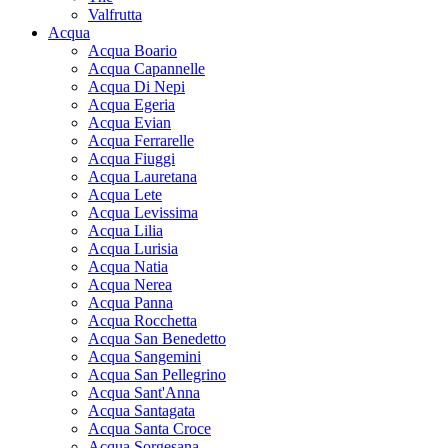
Valfrutta
Acqua
Acqua Boario
Acqua Capannelle
Acqua Di Nepi
Acqua Egeria
Acqua Evian
Acqua Ferrarelle
Acqua Fiuggi
Acqua Lauretana
Acqua Lete
Acqua Levissima
Acqua Lilia
Acqua Lurisia
Acqua Natia
Acqua Nerea
Acqua Panna
Acqua Rocchetta
Acqua San Benedetto
Acqua Sangemini
Acqua San Pellegrino
Acqua Sant'Anna
Acqua Santagata
Acqua Santa Croce
Acqua Sorgesana