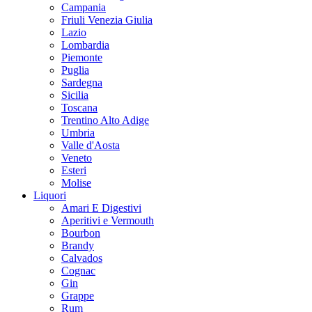
Campania
Friuli Venezia Giulia
Lazio
Lombardia
Piemonte
Puglia
Sardegna
Sicilia
Toscana
Trentino Alto Adige
Umbria
Valle d'Aosta
Veneto
Esteri
Molise
Liquori
Amari E Digestivi
Aperitivi e Vermouth
Bourbon
Brandy
Calvados
Cognac
Gin
Grappe
Rum