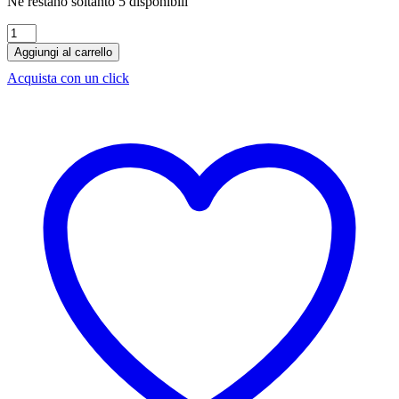
Ne restano soltanto 5 disponibili
Rum
R74
Aggiungi al carrello
Bianco
Acquista con un click
Roner
70
cl
quantità