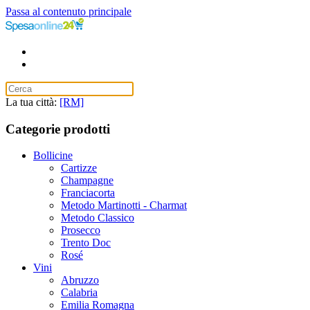
Passa al contenuto principale
La tua città:
[RM]
Categorie prodotti
Bollicine
Cartizze
Champagne
Franciacorta
Metodo Martinotti - Charmat
Metodo Classico
Prosecco
Trento Doc
Rosé
Vini
Abruzzo
Calabria
Emilia Romagna