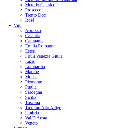
Metodo Classico
Prosecco
Trento Doc
Rosé
Vini
Abruzzo
Calabria
Campania
Emilia Romagna
Esteri
Friuli Venezia Giulia
Lazio
Lombardia
Marche
Molise
Piemonte
Puglia
Sardegna
Sicilia
Toscana
Trentino Alto Adige
Umbria
Val D'Aosta
Veneto