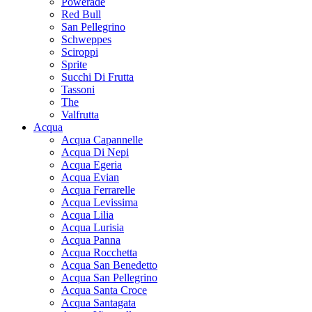
Powerade
Red Bull
San Pellegrino
Schweppes
Sciroppi
Sprite
Succhi Di Frutta
Tassoni
The
Valfrutta
Acqua
Acqua Capannelle
Acqua Di Nepi
Acqua Egeria
Acqua Evian
Acqua Ferrarelle
Acqua Levissima
Acqua Lilia
Acqua Lurisia
Acqua Panna
Acqua Rocchetta
Acqua San Benedetto
Acqua San Pellegrino
Acqua Santa Croce
Acqua Santagata