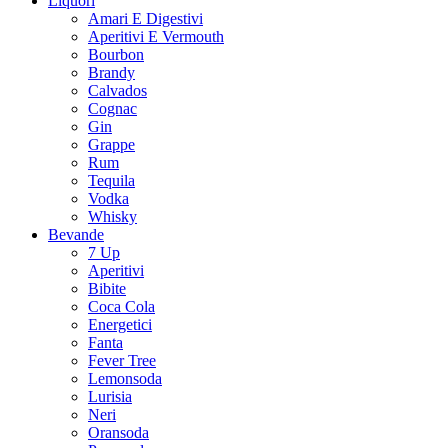
Liquori
Amari E Digestivi
Aperitivi E Vermouth
Bourbon
Brandy
Calvados
Cognac
Gin
Grappe
Rum
Tequila
Vodka
Whisky
Bevande
7 Up
Aperitivi
Bibite
Coca Cola
Energetici
Fanta
Fever Tree
Lemonsoda
Lurisia
Neri
Oransoda