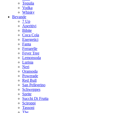
Tequila
Vodka
Whisky
Bevande
7 Up
Aperitivi
Bibite
Coca Cola
Energetici
Fanta
Ferrarelle
Fever Tree
Lemonsoda
Lurisia
Neri
Oransoda
Powerade
Red Bull
San Pellegrino
Schweppes
Sprite
Succhi Di Frutta
Sciroppi
Tassoni
The