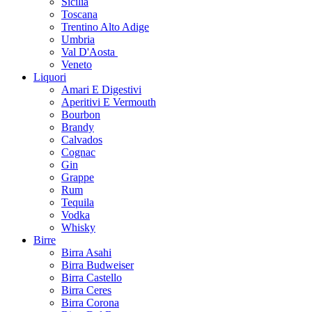
Sicilia
Toscana
Trentino Alto Adige
Umbria
Val D'Aosta
Veneto
Liquori
Amari E Digestivi
Aperitivi E Vermouth
Bourbon
Brandy
Calvados
Cognac
Gin
Grappe
Rum
Tequila
Vodka
Whisky
Birre
Birra Asahi
Birra Budweiser
Birra Castello
Birra Ceres
Birra Corona