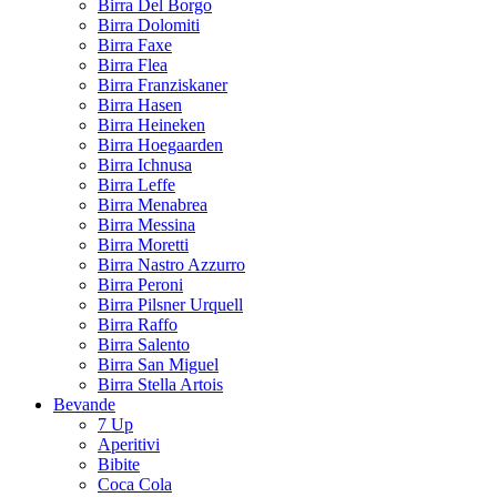
Birra Del Borgo
Birra Dolomiti
Birra Faxe
Birra Flea
Birra Franziskaner
Birra Hasen
Birra Heineken
Birra Hoegaarden
Birra Ichnusa
Birra Leffe
Birra Menabrea
Birra Messina
Birra Moretti
Birra Nastro Azzurro
Birra Peroni
Birra Pilsner Urquell
Birra Raffo
Birra Salento
Birra San Miguel
Birra Stella Artois
Bevande
7 Up
Aperitivi
Bibite
Coca Cola