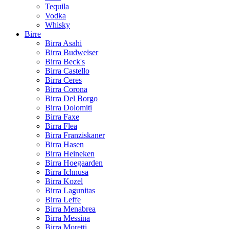
Tequila
Vodka
Whisky
Birre
Birra Asahi
Birra Budweiser
Birra Beck's
Birra Castello
Birra Ceres
Birra Corona
Birra Del Borgo
Birra Dolomiti
Birra Faxe
Birra Flea
Birra Franziskaner
Birra Hasen
Birra Heineken
Birra Hoegaarden
Birra Ichnusa
Birra Kozel
Birra Lagunitas
Birra Leffe
Birra Menabrea
Birra Messina
Birra Moretti