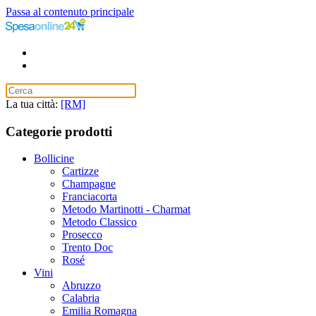
Passa al contenuto principale
La tua città:
[RM]
Categorie prodotti
Bollicine
Cartizze
Champagne
Franciacorta
Metodo Martinotti - Charmat
Metodo Classico
Prosecco
Trento Doc
Rosé
Vini
Abruzzo
Calabria
Emilia Romagna