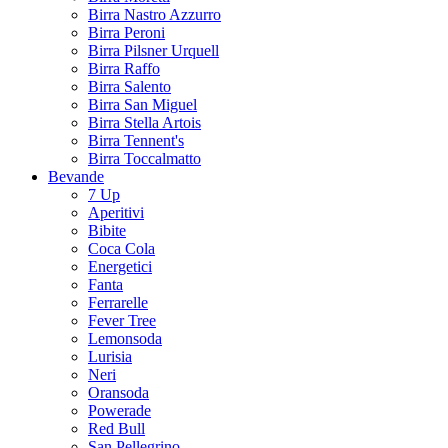
Birra Nastro Azzurro
Birra Peroni
Birra Pilsner Urquell
Birra Raffo
Birra Salento
Birra San Miguel
Birra Stella Artois
Birra Tennent's
Birra Toccalmatto
Bevande
7 Up
Aperitivi
Bibite
Coca Cola
Energetici
Fanta
Ferrarelle
Fever Tree
Lemonsoda
Lurisia
Neri
Oransoda
Powerade
Red Bull
San Pellegrino