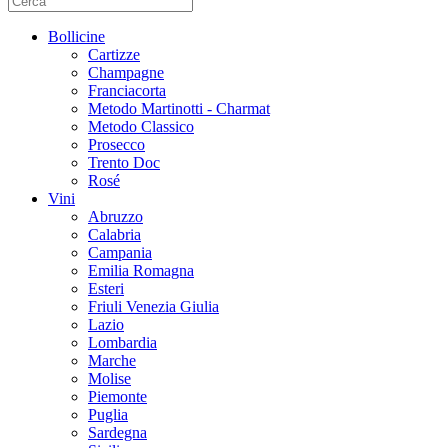
Bollicine
Cartizze
Champagne
Franciacorta
Metodo Martinotti - Charmat
Metodo Classico
Prosecco
Trento Doc
Rosé
Vini
Abruzzo
Calabria
Campania
Emilia Romagna
Esteri
Friuli Venezia Giulia
Lazio
Lombardia
Marche
Molise
Piemonte
Puglia
Sardegna