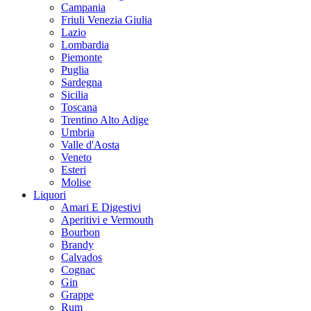
Campania
Friuli Venezia Giulia
Lazio
Lombardia
Piemonte
Puglia
Sardegna
Sicilia
Toscana
Trentino Alto Adige
Umbria
Valle d'Aosta
Veneto
Esteri
Molise
Liquori
Amari E Digestivi
Aperitivi e Vermouth
Bourbon
Brandy
Calvados
Cognac
Gin
Grappe
Rum