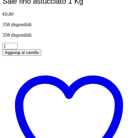
Sale fino astucciato 1 Kg
€
0,80
358 disponibili
358 disponibili
Sale
fino
Aggiungi al carrello
astucciato
1
Kg
quantità