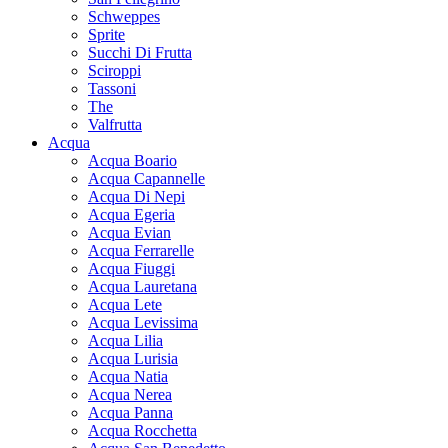
Schweppes
Sprite
Succhi Di Frutta
Sciroppi
Tassoni
The
Valfrutta
Acqua
Acqua Boario
Acqua Capannelle
Acqua Di Nepi
Acqua Egeria
Acqua Evian
Acqua Ferrarelle
Acqua Fiuggi
Acqua Lauretana
Acqua Lete
Acqua Levissima
Acqua Lilia
Acqua Lurisia
Acqua Natia
Acqua Nerea
Acqua Panna
Acqua Rocchetta