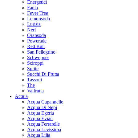
Energetici
Fanta
Fever Tree
Lemonsoda
Lurisia
Neri
Oransoda
Powerade
Red Bull
San Pellegrino
Schweppes
Sciroppi
Sprite
Succhi Di Frutta
Tassoni
The
Valfrutta
Acqua
Acqua Capannelle
Acqua Di Nepi
Acqua Egeria
Acqua Evian
Acqua Ferrarelle
Acqua Levissima
Acqua Lilia