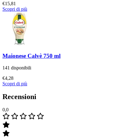
€
15,81
Scopri di più
Maionese Calvè 750 ml
141 disponibili
€
4,28
Scopri di più
Recensioni
0,0