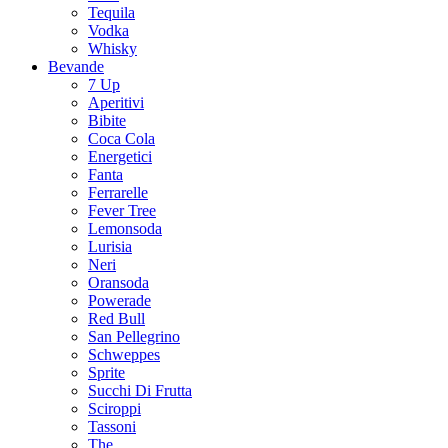
Tequila
Vodka
Whisky
Bevande
7 Up
Aperitivi
Bibite
Coca Cola
Energetici
Fanta
Ferrarelle
Fever Tree
Lemonsoda
Lurisia
Neri
Oransoda
Powerade
Red Bull
San Pellegrino
Schweppes
Sprite
Succhi Di Frutta
Sciroppi
Tassoni
The