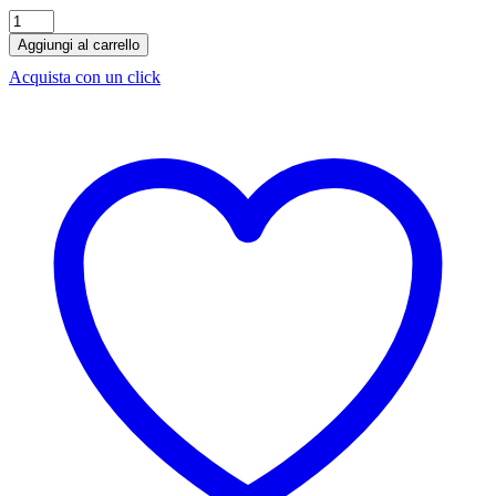
Soda
Water
Aggiungi al carrello
Fever
Acquista con un click
Tree
20
cl
x
24
quantità