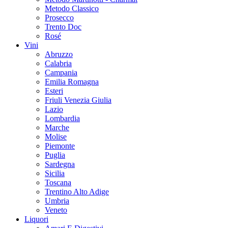
Metodo Classico
Prosecco
Trento Doc
Rosé
Vini
Abruzzo
Calabria
Campania
Emilia Romagna
Esteri
Friuli Venezia Giulia
Lazio
Lombardia
Marche
Molise
Piemonte
Puglia
Sardegna
Sicilia
Toscana
Trentino Alto Adige
Umbria
Veneto
Liquori