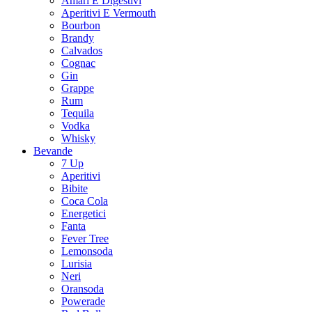
Amari E Digestivi
Aperitivi E Vermouth
Bourbon
Brandy
Calvados
Cognac
Gin
Grappe
Rum
Tequila
Vodka
Whisky
Bevande
7 Up
Aperitivi
Bibite
Coca Cola
Energetici
Fanta
Fever Tree
Lemonsoda
Lurisia
Neri
Oransoda
Powerade