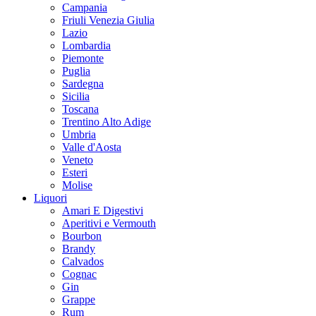
Campania
Friuli Venezia Giulia
Lazio
Lombardia
Piemonte
Puglia
Sardegna
Sicilia
Toscana
Trentino Alto Adige
Umbria
Valle d'Aosta
Veneto
Esteri
Molise
Liquori
Amari E Digestivi
Aperitivi e Vermouth
Bourbon
Brandy
Calvados
Cognac
Gin
Grappe
Rum