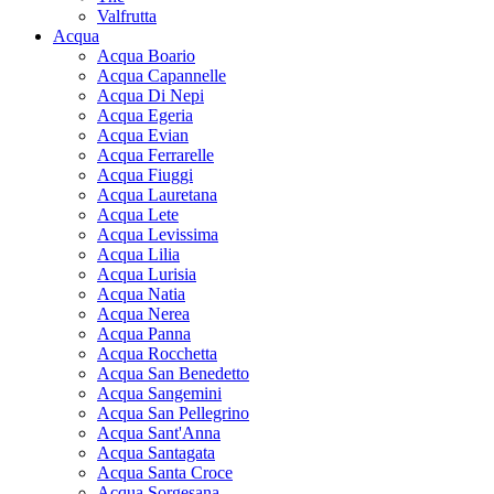
Valfrutta
Acqua
Acqua Boario
Acqua Capannelle
Acqua Di Nepi
Acqua Egeria
Acqua Evian
Acqua Ferrarelle
Acqua Fiuggi
Acqua Lauretana
Acqua Lete
Acqua Levissima
Acqua Lilia
Acqua Lurisia
Acqua Natia
Acqua Nerea
Acqua Panna
Acqua Rocchetta
Acqua San Benedetto
Acqua Sangemini
Acqua San Pellegrino
Acqua Sant'Anna
Acqua Santagata
Acqua Santa Croce
Acqua Sorgesana