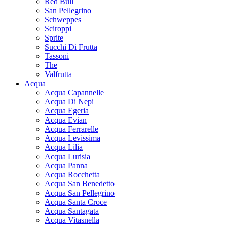
Red Bull
San Pellegrino
Schweppes
Sciroppi
Sprite
Succhi Di Frutta
Tassoni
The
Valfrutta
Acqua
Acqua Capannelle
Acqua Di Nepi
Acqua Egeria
Acqua Evian
Acqua Ferrarelle
Acqua Levissima
Acqua Lilia
Acqua Lurisia
Acqua Panna
Acqua Rocchetta
Acqua San Benedetto
Acqua San Pellegrino
Acqua Santa Croce
Acqua Santagata
Acqua Vitasnella