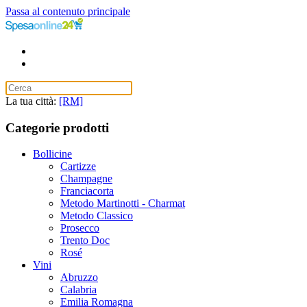
Passa al contenuto principale
La tua città:
[RM]
Categorie prodotti
Bollicine
Cartizze
Champagne
Franciacorta
Metodo Martinotti - Charmat
Metodo Classico
Prosecco
Trento Doc
Rosé
Vini
Abruzzo
Calabria
Emilia Romagna