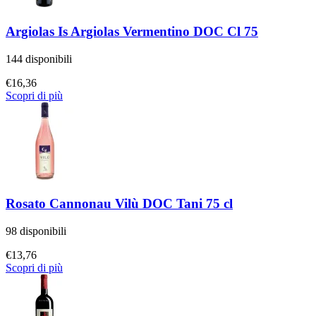
Argiolas Is Argiolas Vermentino DOC Cl 75
144 disponibili
€
16,36
Scopri di più
Rosato Cannonau Vilù DOC Tani 75 cl
98 disponibili
€
13,76
Scopri di più