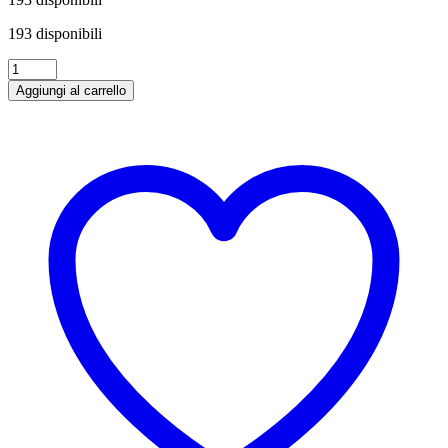
193 disponibili
Vermentino
di
Aggiungi al carrello
Gallura
Superiore
DOCG
Cucaione
Mancini
Cl
75
quantità