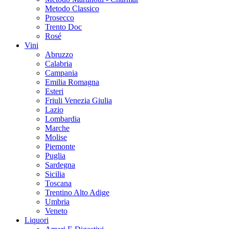
Metodo Classico
Prosecco
Trento Doc
Rosé
Vini
Abruzzo
Calabria
Campania
Emilia Romagna
Esteri
Friuli Venezia Giulia
Lazio
Lombardia
Marche
Molise
Piemonte
Puglia
Sardegna
Sicilia
Toscana
Trentino Alto Adige
Umbria
Veneto
Liquori