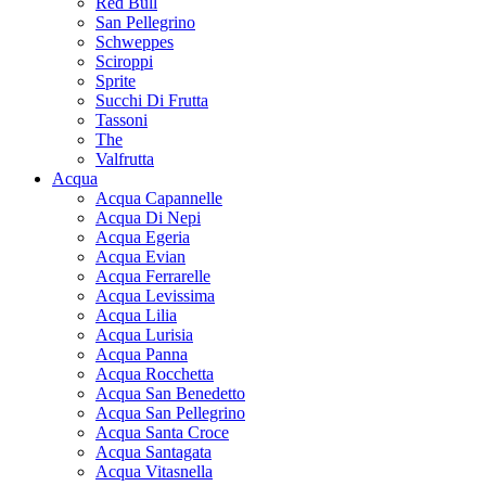
Red Bull
San Pellegrino
Schweppes
Sciroppi
Sprite
Succhi Di Frutta
Tassoni
The
Valfrutta
Acqua
Acqua Capannelle
Acqua Di Nepi
Acqua Egeria
Acqua Evian
Acqua Ferrarelle
Acqua Levissima
Acqua Lilia
Acqua Lurisia
Acqua Panna
Acqua Rocchetta
Acqua San Benedetto
Acqua San Pellegrino
Acqua Santa Croce
Acqua Santagata
Acqua Vitasnella