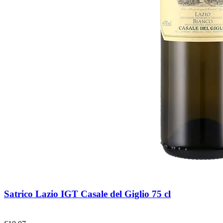
Satrico Lazio IGT Casale del Giglio 75 cl