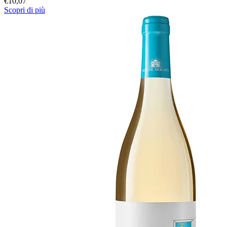
€
10,07
Scopri di più