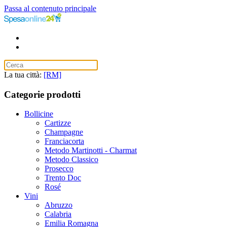
Passa al contenuto principale
La tua città:
[RM]
Categorie prodotti
Bollicine
Cartizze
Champagne
Franciacorta
Metodo Martinotti - Charmat
Metodo Classico
Prosecco
Trento Doc
Rosé
Vini
Abruzzo
Calabria
Emilia Romagna