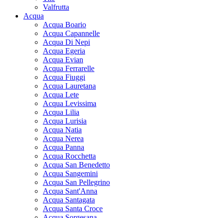
Valfrutta
Acqua
Acqua Boario
Acqua Capannelle
Acqua Di Nepi
Acqua Egeria
Acqua Evian
Acqua Ferrarelle
Acqua Fiuggi
Acqua Lauretana
Acqua Lete
Acqua Levissima
Acqua Lilia
Acqua Lurisia
Acqua Natia
Acqua Nerea
Acqua Panna
Acqua Rocchetta
Acqua San Benedetto
Acqua Sangemini
Acqua San Pellegrino
Acqua Sant'Anna
Acqua Santagata
Acqua Santa Croce
Acqua Sorgesana