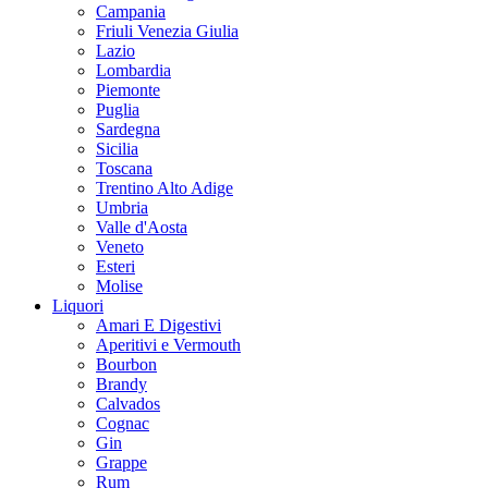
Campania
Friuli Venezia Giulia
Lazio
Lombardia
Piemonte
Puglia
Sardegna
Sicilia
Toscana
Trentino Alto Adige
Umbria
Valle d'Aosta
Veneto
Esteri
Molise
Liquori
Amari E Digestivi
Aperitivi e Vermouth
Bourbon
Brandy
Calvados
Cognac
Gin
Grappe
Rum