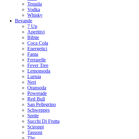
Tequila
Vodka
Whisky
Bevande
7 Up
Aperitivi
Bibite
Coca Cola
Energetici
Fanta
Ferrarelle
Fever Tree
Lemonsoda
Lurisia
Neri
Oransoda
Powerade
Red Bull
San Pellegrino
Schweppes
Sprite
Succhi Di Frutta
Sciroppi
Tassoni
The