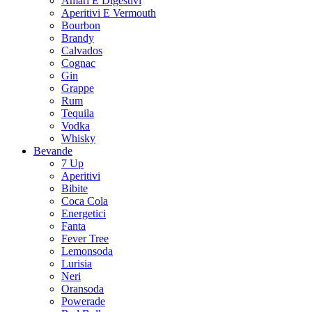
Amari E Digestivi
Aperitivi E Vermouth
Bourbon
Brandy
Calvados
Cognac
Gin
Grappe
Rum
Tequila
Vodka
Whisky
Bevande
7 Up
Aperitivi
Bibite
Coca Cola
Energetici
Fanta
Fever Tree
Lemonsoda
Lurisia
Neri
Oransoda
Powerade