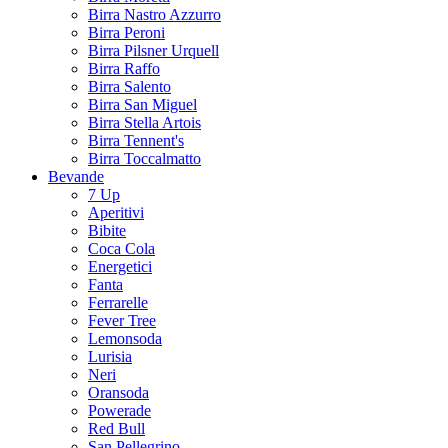
Birra Nastro Azzurro
Birra Peroni
Birra Pilsner Urquell
Birra Raffo
Birra Salento
Birra San Miguel
Birra Stella Artois
Birra Tennent's
Birra Toccalmatto
Bevande
7 Up
Aperitivi
Bibite
Coca Cola
Energetici
Fanta
Ferrarelle
Fever Tree
Lemonsoda
Lurisia
Neri
Oransoda
Powerade
Red Bull
San Pellegrino