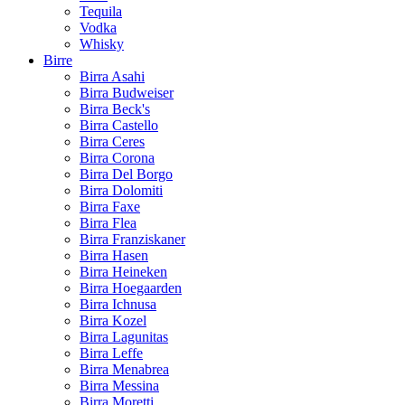
Tequila
Vodka
Whisky
Birre
Birra Asahi
Birra Budweiser
Birra Beck's
Birra Castello
Birra Ceres
Birra Corona
Birra Del Borgo
Birra Dolomiti
Birra Faxe
Birra Flea
Birra Franziskaner
Birra Hasen
Birra Heineken
Birra Hoegaarden
Birra Ichnusa
Birra Kozel
Birra Lagunitas
Birra Leffe
Birra Menabrea
Birra Messina
Birra Moretti