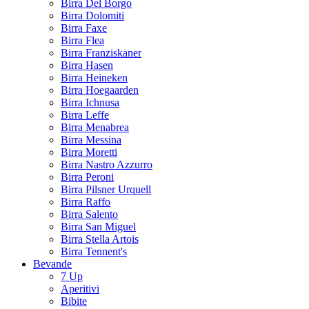
Birra Del Borgo
Birra Dolomiti
Birra Faxe
Birra Flea
Birra Franziskaner
Birra Hasen
Birra Heineken
Birra Hoegaarden
Birra Ichnusa
Birra Leffe
Birra Menabrea
Birra Messina
Birra Moretti
Birra Nastro Azzurro
Birra Peroni
Birra Pilsner Urquell
Birra Raffo
Birra Salento
Birra San Miguel
Birra Stella Artois
Birra Tennent's
Bevande
7 Up
Aperitivi
Bibite