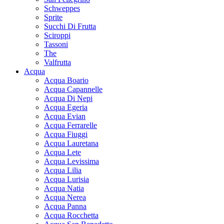
Schweppes
Sprite
Succhi Di Frutta
Sciroppi
Tassoni
The
Valfrutta
Acqua
Acqua Boario
Acqua Capannelle
Acqua Di Nepi
Acqua Egeria
Acqua Evian
Acqua Ferrarelle
Acqua Fiuggi
Acqua Lauretana
Acqua Lete
Acqua Levissima
Acqua Lilia
Acqua Lurisia
Acqua Natia
Acqua Nerea
Acqua Panna
Acqua Rocchetta