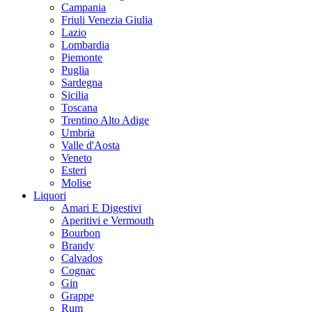
Campania
Friuli Venezia Giulia
Lazio
Lombardia
Piemonte
Puglia
Sardegna
Sicilia
Toscana
Trentino Alto Adige
Umbria
Valle d'Aosta
Veneto
Esteri
Molise
Liquori
Amari E Digestivi
Aperitivi e Vermouth
Bourbon
Brandy
Calvados
Cognac
Gin
Grappe
Rum