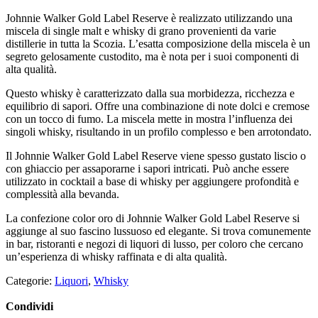
Johnnie Walker Gold Label Reserve è realizzato utilizzando una
miscela di single malt e whisky di grano provenienti da varie
distillerie in tutta la Scozia. L’esatta composizione della miscela è un
segreto gelosamente custodito, ma è nota per i suoi componenti di
alta qualità.
Questo whisky è caratterizzato dalla sua morbidezza, ricchezza e
equilibrio di sapori. Offre una combinazione di note dolci e cremose
con un tocco di fumo. La miscela mette in mostra l’influenza dei
singoli whisky, risultando in un profilo complesso e ben arrotondato.
Il Johnnie Walker Gold Label Reserve viene spesso gustato liscio o
con ghiaccio per assaporarne i sapori intricati. Può anche essere
utilizzato in cocktail a base di whisky per aggiungere profondità e
complessità alla bevanda.
La confezione color oro di Johnnie Walker Gold Label Reserve si
aggiunge al suo fascino lussuoso ed elegante. Si trova comunemente
in bar, ristoranti e negozi di liquori di lusso, per coloro che cercano
un’esperienza di whisky raffinata e di alta qualità.
Categorie:
Liquori
,
Whisky
Condividi