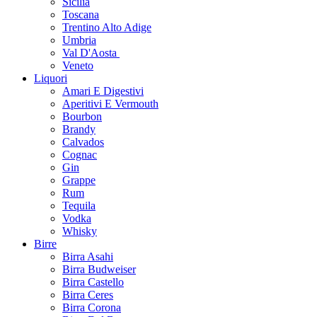
Sicilia
Toscana
Trentino Alto Adige
Umbria
Val D'Aosta
Veneto
Liquori
Amari E Digestivi
Aperitivi E Vermouth
Bourbon
Brandy
Calvados
Cognac
Gin
Grappe
Rum
Tequila
Vodka
Whisky
Birre
Birra Asahi
Birra Budweiser
Birra Castello
Birra Ceres
Birra Corona