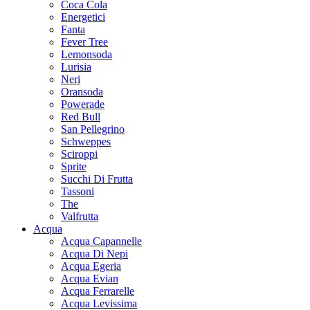
Coca Cola
Energetici
Fanta
Fever Tree
Lemonsoda
Lurisia
Neri
Oransoda
Powerade
Red Bull
San Pellegrino
Schweppes
Sciroppi
Sprite
Succhi Di Frutta
Tassoni
The
Valfrutta
Acqua
Acqua Capannelle
Acqua Di Nepi
Acqua Egeria
Acqua Evian
Acqua Ferrarelle
Acqua Levissima