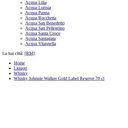
Acqua Lilia
Acqua Lurisia
Acqua Panna
Acqua Rocchetta
Acqua San Benedetto
Acqua San Pellegrino
Acqua Santa Croce
Acqua Santagata
Acqua Vitasnella
La tua città:
[RM]
Home
Liquori
Whisky
Whisky Johnnie Walker Gold Label Reserve 70 cl