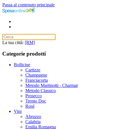
Passa al contenuto principale
La tua città:
[RM]
Categorie prodotti
Bollicine
Cartizze
Champagne
Franciacorta
Metodo Martinotti - Charmat
Metodo Classico
Prosecco
Trento Doc
Rosé
Vini
Abruzzo
Calabria
Emilia Romagna