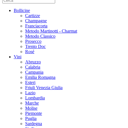
Bollicine
Cartizze
Champagne
Franciacorta
Metodo Martinotti - Charmat
Metodo Classico
Prosecco
Trento Doc
Rosé
Vini
Abruzzo
Calabria
Campania
Emilia Romagna
Esteri
Friuli Venezia Giulia
Lazio
Lombardia
Marche
Molise
Piemonte
Puglia
Sardegna