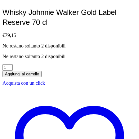
Whisky Johnnie Walker Gold Label
Reserve 70 cl
€
79,15
Ne restano soltanto 2 disponibili
Ne restano soltanto 2 disponibili
Whisky
Johnnie
Aggiungi al carrello
Walker
Acquista con un click
Gold
Label
Reserve
70
cl
quantità