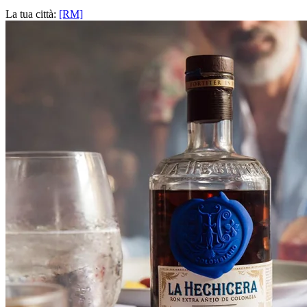
La tua città:
[RM]