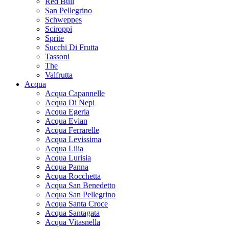
Red Bull
San Pellegrino
Schweppes
Sciroppi
Sprite
Succhi Di Frutta
Tassoni
The
Valfrutta
Acqua
Acqua Capannelle
Acqua Di Nepi
Acqua Egeria
Acqua Evian
Acqua Ferrarelle
Acqua Levissima
Acqua Lilia
Acqua Lurisia
Acqua Panna
Acqua Rocchetta
Acqua San Benedetto
Acqua San Pellegrino
Acqua Santa Croce
Acqua Santagata
Acqua Vitasnella