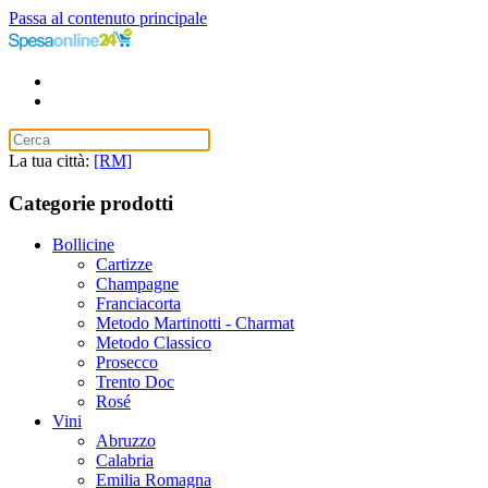
Passa al contenuto principale
La tua città:
[RM]
Categorie prodotti
Bollicine
Cartizze
Champagne
Franciacorta
Metodo Martinotti - Charmat
Metodo Classico
Prosecco
Trento Doc
Rosé
Vini
Abruzzo
Calabria
Emilia Romagna