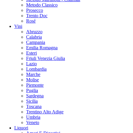
Metodo Classico
Prosecco
Trento Doc
Rosé
Vini
Abruzzo
Calabria
Campania
Emilia Romagna
Esteri
Friuli Venezia Giulia
Lazio
Lombardia
Marche
Molise
Piemonte
Puglia
Sardegna
Sicilia
Toscana
Trentino Alto Adige
Umbria
Veneto
Liquori