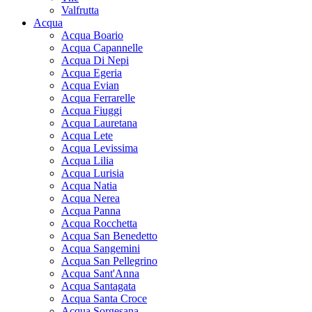
Valfrutta
Acqua
Acqua Boario
Acqua Capannelle
Acqua Di Nepi
Acqua Egeria
Acqua Evian
Acqua Ferrarelle
Acqua Fiuggi
Acqua Lauretana
Acqua Lete
Acqua Levissima
Acqua Lilia
Acqua Lurisia
Acqua Natia
Acqua Nerea
Acqua Panna
Acqua Rocchetta
Acqua San Benedetto
Acqua Sangemini
Acqua San Pellegrino
Acqua Sant'Anna
Acqua Santagata
Acqua Santa Croce
Acqua Sorgesana