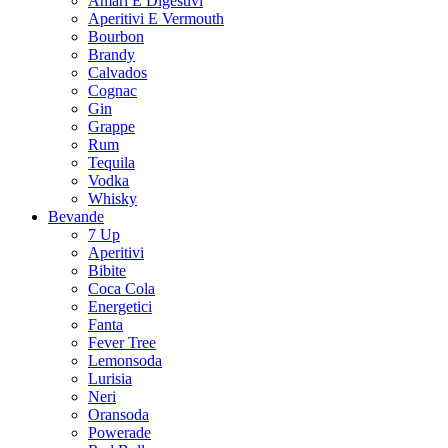
Amari E Digestivi
Aperitivi E Vermouth
Bourbon
Brandy
Calvados
Cognac
Gin
Grappe
Rum
Tequila
Vodka
Whisky
Bevande
7 Up
Aperitivi
Bibite
Coca Cola
Energetici
Fanta
Fever Tree
Lemonsoda
Lurisia
Neri
Oransoda
Powerade