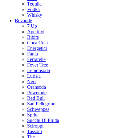
Tequila
Vodka
Whisky
Bevande
7 Up
Aperitivi
Bibite
Coca Cola
Energetici
Fanta
Ferrarelle
Fever Tree
Lemonsoda
Lurisia
Neri
Oransoda
Powerade
Red Bull
San Pellegrino
Schweppes
Sprite
Succhi Di Frutta
Sciroppi
Tassoni
The