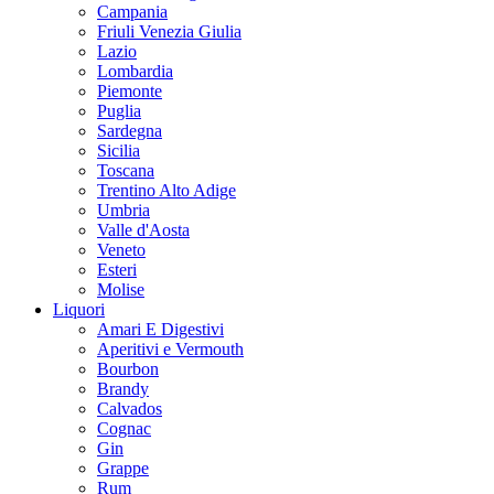
Campania
Friuli Venezia Giulia
Lazio
Lombardia
Piemonte
Puglia
Sardegna
Sicilia
Toscana
Trentino Alto Adige
Umbria
Valle d'Aosta
Veneto
Esteri
Molise
Liquori
Amari E Digestivi
Aperitivi e Vermouth
Bourbon
Brandy
Calvados
Cognac
Gin
Grappe
Rum