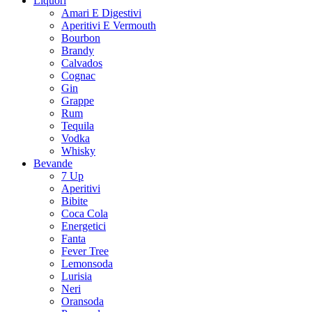
Liquori
Amari E Digestivi
Aperitivi E Vermouth
Bourbon
Brandy
Calvados
Cognac
Gin
Grappe
Rum
Tequila
Vodka
Whisky
Bevande
7 Up
Aperitivi
Bibite
Coca Cola
Energetici
Fanta
Fever Tree
Lemonsoda
Lurisia
Neri
Oransoda