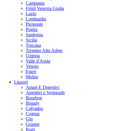
Campania
Friuli Venezia Giulia
Lazio
Lombardia
Piemonte
Puglia
Sardegna
Sicilia
Toscana
Trentino Alto Adige
Umbria
Valle d'Aosta
Veneto
Esteri
Molise
Liquori
Amari E Digestivi
Aperitivi e Vermouth
Bourbon
Brandy
Calvados
Cognac
Gin
Grappe
Rum