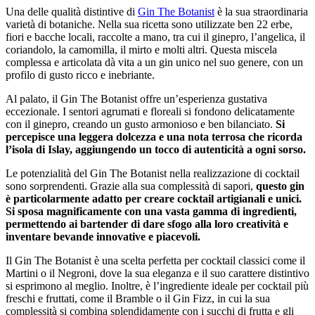
Una delle qualità distintive di
Gin The Botanist
è la sua straordinaria
varietà di botaniche. Nella sua ricetta sono utilizzate ben 22 erbe,
fiori e bacche locali, raccolte a mano, tra cui il ginepro, l’angelica, il
coriandolo, la camomilla, il mirto e molti altri. Questa miscela
complessa e articolata dà vita a un gin unico nel suo genere, con un
profilo di gusto ricco e inebriante.
Al palato, il Gin The Botanist offre un’esperienza gustativa
eccezionale. I sentori agrumati e floreali si fondono delicatamente
con il ginepro, creando un gusto armonioso e ben bilanciato.
Si
percepisce una leggera dolcezza e una nota terrosa che ricorda
l’isola di Islay, aggiungendo un tocco di autenticità a ogni sorso.
Le potenzialità del Gin The Botanist nella realizzazione di cocktail
sono sorprendenti. Grazie alla sua complessità di sapori,
questo gin
è particolarmente adatto per creare cocktail artigianali e unici.
Si sposa magnificamente con una vasta gamma di ingredienti,
permettendo ai bartender di dare sfogo alla loro creatività e
inventare bevande innovative e piacevoli.
Il Gin The Botanist è una scelta perfetta per cocktail classici come il
Martini o il Negroni, dove la sua eleganza e il suo carattere distintivo
si esprimono al meglio. Inoltre, è l’ingrediente ideale per cocktail più
freschi e fruttati, come il Bramble o il Gin Fizz, in cui la sua
complessità si combina splendidamente con i succhi di frutta e gli