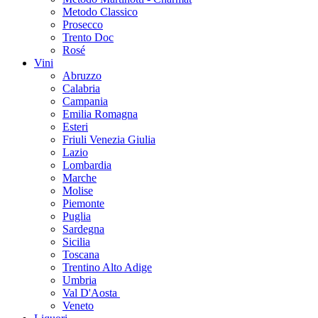
Metodo Classico
Prosecco
Trento Doc
Rosé
Vini
Abruzzo
Calabria
Campania
Emilia Romagna
Esteri
Friuli Venezia Giulia
Lazio
Lombardia
Marche
Molise
Piemonte
Puglia
Sardegna
Sicilia
Toscana
Trentino Alto Adige
Umbria
Val D'Aosta
Veneto