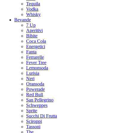
Tequila
Vodka
Whisky
Bevande
7 Up
Aperitivi
Bibite
Coca Cola
Energetici
Fanta
Ferrarelle
Fever Tree
Lemonsoda
Lurisia
Neri
Oransoda
Powerade
Red Bull
San Pellegrino
Schweppes
Sprite
Succhi Di Frutta
Sciroppi
Tassoni
The