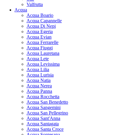
Valfrutta
Acqua
Acqua Boario
Acqua Capannelle
Acqua Di Nepi
Acqua Egeria
Acqua Evian
Acqua Ferrarelle
Acqua Fiuggi
Acqua Lauretana
Acqua Lete
Acqua Levissima
Acqua Lilia
Acqua Lurisia
Acqua Natia
Acqua Nerea
Acqua Panna
Acqua Rocchetta
Acqua San Benedetto
Acqua Sangemini
Acqua San Pellegrino
Acqua Sant'Anna
Acqua Santagata
Acqua Santa Croce
Acqua Sorgesana