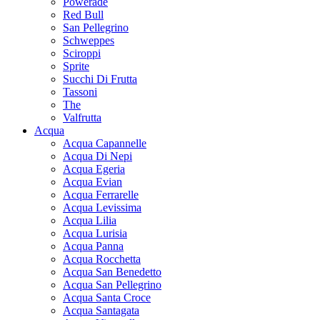
Powerade
Red Bull
San Pellegrino
Schweppes
Sciroppi
Sprite
Succhi Di Frutta
Tassoni
The
Valfrutta
Acqua
Acqua Capannelle
Acqua Di Nepi
Acqua Egeria
Acqua Evian
Acqua Ferrarelle
Acqua Levissima
Acqua Lilia
Acqua Lurisia
Acqua Panna
Acqua Rocchetta
Acqua San Benedetto
Acqua San Pellegrino
Acqua Santa Croce
Acqua Santagata