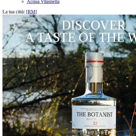
Acqua Vitasnella
La tua città:
[RM]