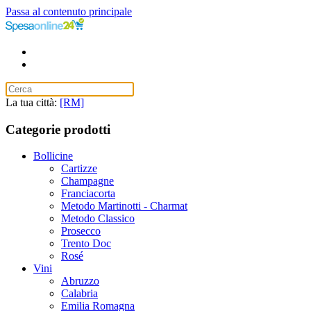
Passa al contenuto principale
La tua città:
[RM]
Categorie prodotti
Bollicine
Cartizze
Champagne
Franciacorta
Metodo Martinotti - Charmat
Metodo Classico
Prosecco
Trento Doc
Rosé
Vini
Abruzzo
Calabria
Emilia Romagna