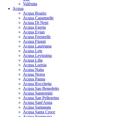
Valfrutta
Acqua
Acqua Boario
Acqua Capannelle
Acqua Di Nepi
Acqua Egeria
Acqua Evian
Acqua Ferrarelle
Acqua Fiuggi
Acqua Lauretana
Acqua Lete
Acqua Levissima
Acqua Lilia
Acqua Lurisia
Acqua Natia
Acqua Nerea
Acqua Panna
Acqua Rocchetta
Acqua San Benedetto
Acqua Sangemini
Acqua San Pellegrino
Acqua Sant'Anna
Acqua Santagata
Acqua Santa Croce
Acqua Sorgesana