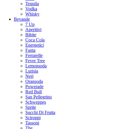
Tequila
Vodka
Whisky
Bevande
7 Up
Aperitivi
Bibite
Coca Cola
Energetici
Fanta
Ferrarelle
Fever Tree
Lemonsoda
Lurisia
Neri
Oransoda
Powerade
Red Bull
San Pellegrino
Schweppes
Sprite
Succhi Di Frutta
Sciroppi
Tassoni
The