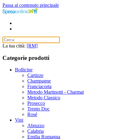
Passa al contenuto principale
La tua città:
[RM]
Categorie prodotti
Bollicine
Cartizze
Champagne
Franciacorta
Metodo Martinotti - Charmat
Metodo Classico
Prosecco
Trento Doc
Rosé
Vini
Abruzzo
Calabria
Emilia Romagna