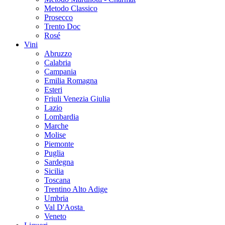
Metodo Classico
Prosecco
Trento Doc
Rosé
Vini
Abruzzo
Calabria
Campania
Emilia Romagna
Esteri
Friuli Venezia Giulia
Lazio
Lombardia
Marche
Molise
Piemonte
Puglia
Sardegna
Sicilia
Toscana
Trentino Alto Adige
Umbria
Val D'Aosta
Veneto