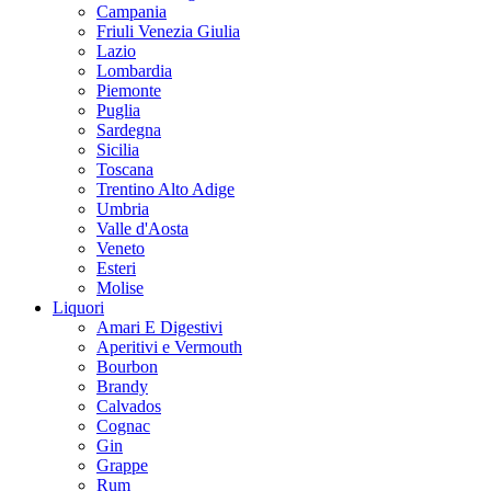
Campania
Friuli Venezia Giulia
Lazio
Lombardia
Piemonte
Puglia
Sardegna
Sicilia
Toscana
Trentino Alto Adige
Umbria
Valle d'Aosta
Veneto
Esteri
Molise
Liquori
Amari E Digestivi
Aperitivi e Vermouth
Bourbon
Brandy
Calvados
Cognac
Gin
Grappe
Rum