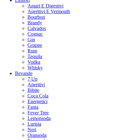
Liquori
Amari E Digestivi
Aperitivi E Vermouth
Bourbon
Brandy
Calvados
Cognac
Gin
Grappe
Rum
Tequila
Vodka
Whisky
Bevande
7 Up
Aperitivi
Bibite
Coca Cola
Energetici
Fanta
Fever Tree
Lemonsoda
Lurisia
Neri
Oransoda