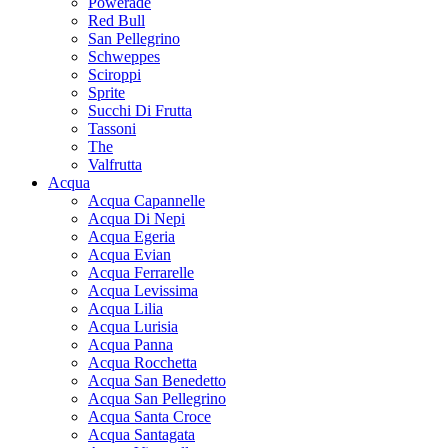
Powerade
Red Bull
San Pellegrino
Schweppes
Sciroppi
Sprite
Succhi Di Frutta
Tassoni
The
Valfrutta
Acqua
Acqua Capannelle
Acqua Di Nepi
Acqua Egeria
Acqua Evian
Acqua Ferrarelle
Acqua Levissima
Acqua Lilia
Acqua Lurisia
Acqua Panna
Acqua Rocchetta
Acqua San Benedetto
Acqua San Pellegrino
Acqua Santa Croce
Acqua Santagata