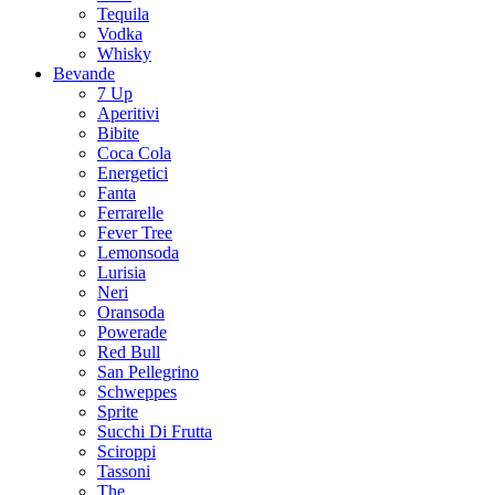
Tequila
Vodka
Whisky
Bevande
7 Up
Aperitivi
Bibite
Coca Cola
Energetici
Fanta
Ferrarelle
Fever Tree
Lemonsoda
Lurisia
Neri
Oransoda
Powerade
Red Bull
San Pellegrino
Schweppes
Sprite
Succhi Di Frutta
Sciroppi
Tassoni
The