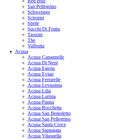
Red Bull
San Pellegrino
Schweppes
Sciroppi
Sprite
Succhi Di Frutta
Tassoni
The
Valfrutta
Acqua
Acqua Capannelle
Acqua Di Nepi
Acqua Egeria
Acqua Evian
Acqua Ferrarelle
Acqua Levissima
Acqua Lilia
Acqua Lurisia
Acqua Panna
Acqua Rocchetta
Acqua San Benedetto
Acqua San Pellegrino
Acqua Santa Croce
Acqua Santagata
Acqua Vitasnella