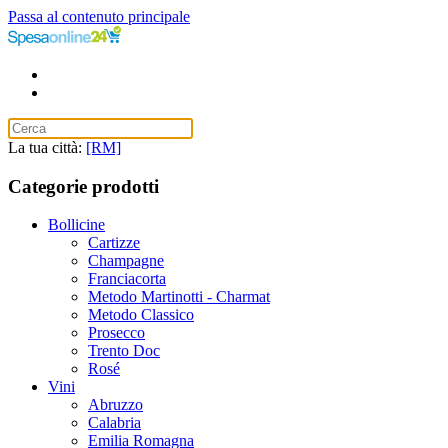
Passa al contenuto principale
La tua città:
[RM]
Categorie prodotti
Bollicine
Cartizze
Champagne
Franciacorta
Metodo Martinotti - Charmat
Metodo Classico
Prosecco
Trento Doc
Rosé
Vini
Abruzzo
Calabria
Emilia Romagna