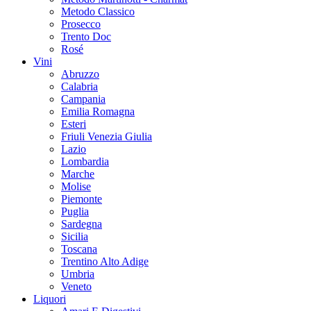
Metodo Classico
Prosecco
Trento Doc
Rosé
Vini
Abruzzo
Calabria
Campania
Emilia Romagna
Esteri
Friuli Venezia Giulia
Lazio
Lombardia
Marche
Molise
Piemonte
Puglia
Sardegna
Sicilia
Toscana
Trentino Alto Adige
Umbria
Veneto
Liquori