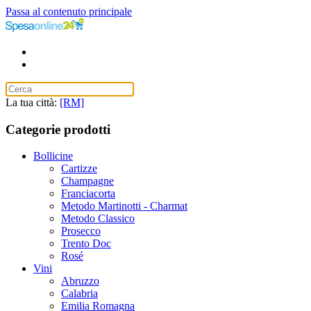
Passa al contenuto principale
La tua città:
[RM]
Categorie prodotti
Bollicine
Cartizze
Champagne
Franciacorta
Metodo Martinotti - Charmat
Metodo Classico
Prosecco
Trento Doc
Rosé
Vini
Abruzzo
Calabria
Emilia Romagna