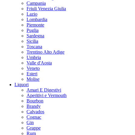
Campania
Friuli Venezia Giulia
Lazio
Lombardia
Piemonte
Puglia
Sardegna
Sicilia
Toscana
Trentino Alto Adige
Umbria
Valle d'Aosta
Veneto
Esteri
Molise
Liquori
Amari E Digestivi
Aperitivi e Vermouth
Bourbon
Brandy
Calvados
Cognac
Gin
Grappe
Rum