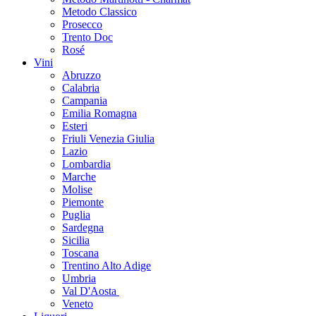
Metodo Classico
Prosecco
Trento Doc
Rosé
Vini
Abruzzo
Calabria
Campania
Emilia Romagna
Esteri
Friuli Venezia Giulia
Lazio
Lombardia
Marche
Molise
Piemonte
Puglia
Sardegna
Sicilia
Toscana
Trentino Alto Adige
Umbria
Val D'Aosta
Veneto