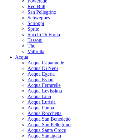
Powerade
Red Bull
San Pellegrino
Schweppes
Sciroppi
Sprite
Succhi Di Frutta
Tassoni
The
Valfrutta
Acqua
Acqua Capannelle
Acqua Di Nepi
Acqua Egeria
Acqua Evian
Acqua Ferrarelle
Acqua Levissima
Acqua Lilia
Acqua Lurisia
Acqua Panna
Acqua Rocchetta
Acqua San Benedetto
Acqua San Pellegrino
Acqua Santa Croce
Acqua Santagata