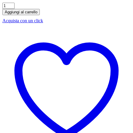
Birra
Hasen
Aggiungi al carrello
Weisser
Acquista con un click
50
cl
x
20
bottiglie
quantità