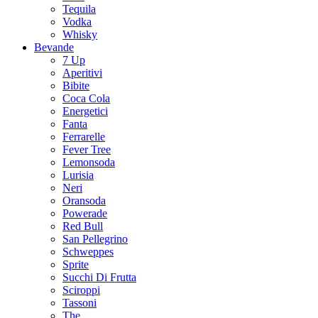
Tequila
Vodka
Whisky
Bevande
7 Up
Aperitivi
Bibite
Coca Cola
Energetici
Fanta
Ferrarelle
Fever Tree
Lemonsoda
Lurisia
Neri
Oransoda
Powerade
Red Bull
San Pellegrino
Schweppes
Sprite
Succhi Di Frutta
Sciroppi
Tassoni
The