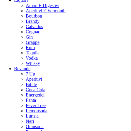
Liquori
Amari E Digestivi
Aperitivi E Vermouth
Bourbon
Brandy
Calvados
Cognac
Gin
Grappe
Rum
Tequila
Vodka
Whisky
Bevande
7 Up
Aperitivi
Bibite
Coca Cola
Energetici
Fanta
Fever Tree
Lemonsoda
Lurisia
Neri
Oransoda