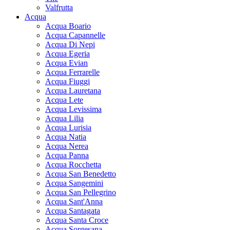
Valfrutta
Acqua
Acqua Boario
Acqua Capannelle
Acqua Di Nepi
Acqua Egeria
Acqua Evian
Acqua Ferrarelle
Acqua Fiuggi
Acqua Lauretana
Acqua Lete
Acqua Levissima
Acqua Lilia
Acqua Lurisia
Acqua Natia
Acqua Nerea
Acqua Panna
Acqua Rocchetta
Acqua San Benedetto
Acqua Sangemini
Acqua San Pellegrino
Acqua Sant'Anna
Acqua Santagata
Acqua Santa Croce
Acqua Sorgesana