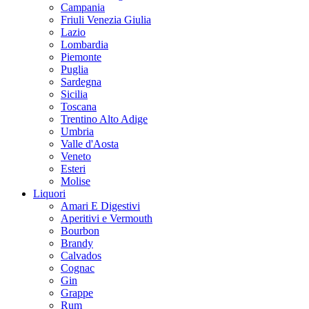
Campania
Friuli Venezia Giulia
Lazio
Lombardia
Piemonte
Puglia
Sardegna
Sicilia
Toscana
Trentino Alto Adige
Umbria
Valle d'Aosta
Veneto
Esteri
Molise
Liquori
Amari E Digestivi
Aperitivi e Vermouth
Bourbon
Brandy
Calvados
Cognac
Gin
Grappe
Rum