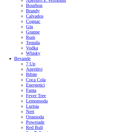
Aperitivi E Vermouth
Bourbon
Brandy
Calvados
Cognac
Gin
Grappe
Rum
Tequila
Vodka
Whisky
Bevande
7 Up
Aperitivi
Bibite
Coca Cola
Energetici
Fanta
Fever Tree
Lemonsoda
Lurisia
Neri
Oransoda
Powerade
Red Bull