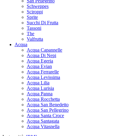
San Pellegrino
Schweppes
Sciroppi
Sprite
Succhi Di Frutta
Tassoni
The
Valfrutta
Acqua
Acqua Capannelle
Acqua Di Nepi
Acqua Egeria
Acqua Evian
Acqua Ferrarelle
Acqua Levissima
Acqua Lilia
Acqua Lurisia
Acqua Panna
Acqua Rocchetta
Acqua San Benedetto
Acqua San Pellegrino
Acqua Santa Croce
Acqua Santagata
Acqua Vitasnella