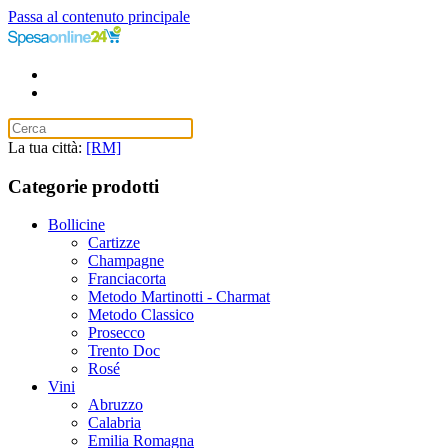
Passa al contenuto principale
La tua città:
[RM]
Categorie prodotti
Bollicine
Cartizze
Champagne
Franciacorta
Metodo Martinotti - Charmat
Metodo Classico
Prosecco
Trento Doc
Rosé
Vini
Abruzzo
Calabria
Emilia Romagna