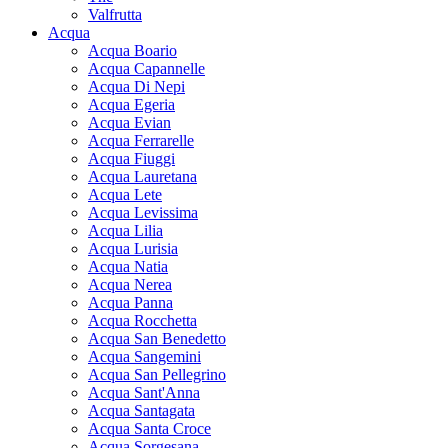
Valfrutta
Acqua
Acqua Boario
Acqua Capannelle
Acqua Di Nepi
Acqua Egeria
Acqua Evian
Acqua Ferrarelle
Acqua Fiuggi
Acqua Lauretana
Acqua Lete
Acqua Levissima
Acqua Lilia
Acqua Lurisia
Acqua Natia
Acqua Nerea
Acqua Panna
Acqua Rocchetta
Acqua San Benedetto
Acqua Sangemini
Acqua San Pellegrino
Acqua Sant'Anna
Acqua Santagata
Acqua Santa Croce
Acqua Sorgesana