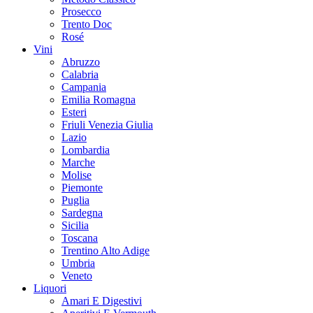
Prosecco
Trento Doc
Rosé
Vini
Abruzzo
Calabria
Campania
Emilia Romagna
Esteri
Friuli Venezia Giulia
Lazio
Lombardia
Marche
Molise
Piemonte
Puglia
Sardegna
Sicilia
Toscana
Trentino Alto Adige
Umbria
Veneto
Liquori
Amari E Digestivi