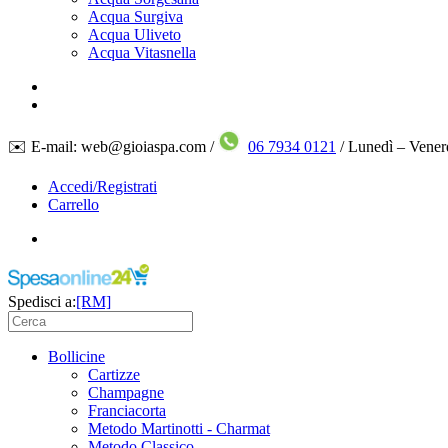
Acqua Surgiva
Acqua Uliveto
Acqua Vitasnella
✉️ E-mail: web@gioiaspa.com /
06 7934 0121
/ Lunedì – Vener
Accedi/Registrati
Carrello
Spedisci a:
[RM]
Bollicine
Cartizze
Champagne
Franciacorta
Metodo Martinotti - Charmat
Metodo Classico