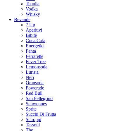
Tequila
Vodka
Whisky
Bevande
7 Up
Aperitivi
Bibite
Coca Cola
Energetici
Fanta
Ferrarelle
Fever Tree
Lemonsoda
Lurisia
Neri
Oransoda
Powerade
Red Bull
San Pellegrino
Schweppes
Sprite
Succhi Di Frutta
Sciroppi
Tassoni
The