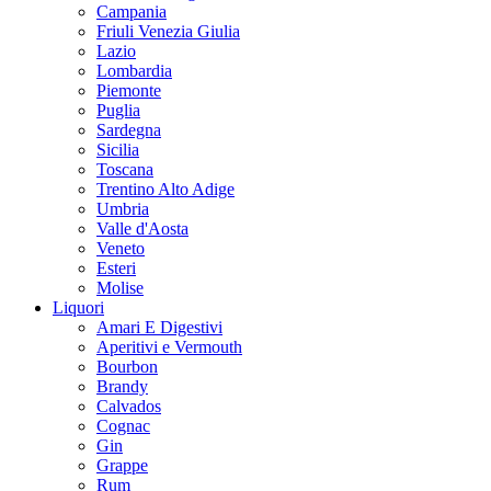
Campania
Friuli Venezia Giulia
Lazio
Lombardia
Piemonte
Puglia
Sardegna
Sicilia
Toscana
Trentino Alto Adige
Umbria
Valle d'Aosta
Veneto
Esteri
Molise
Liquori
Amari E Digestivi
Aperitivi e Vermouth
Bourbon
Brandy
Calvados
Cognac
Gin
Grappe
Rum