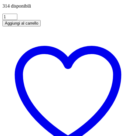
314 disponibili
Birra
Moretti
Aggiungi al carrello
66
cl
x
15
bottiglie
quantità