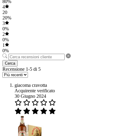
80%
4
20
20%
3
0%
2
0%
1
0%
Cerca
Recensione 1-5 di 5
giacoma cravotta
Acquirente verificato
30 Giugno 2024