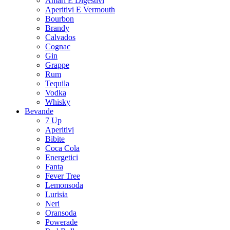
Amari E Digestivi
Aperitivi E Vermouth
Bourbon
Brandy
Calvados
Cognac
Gin
Grappe
Rum
Tequila
Vodka
Whisky
Bevande
7 Up
Aperitivi
Bibite
Coca Cola
Energetici
Fanta
Fever Tree
Lemonsoda
Lurisia
Neri
Oransoda
Powerade