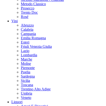
Metodo Classico
Prosecco
Trento Doc
Rosé
Vini
Abruzzo
Calabria
Campania
Emilia Romagna
Esteri
Friuli Venezia Giulia
Lazio
Lombardia
Marche
Molise
Piemonte
Puglia
Sardegna
Sicilia
Toscana
Trentino Alto Adige
Umbria
Veneto
Liquori