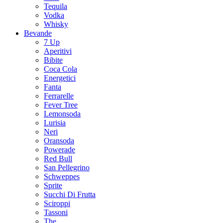
Tequila
Vodka
Whisky
Bevande
7 Up
Aperitivi
Bibite
Coca Cola
Energetici
Fanta
Ferrarelle
Fever Tree
Lemonsoda
Lurisia
Neri
Oransoda
Powerade
Red Bull
San Pellegrino
Schweppes
Sprite
Succhi Di Frutta
Sciroppi
Tassoni
The