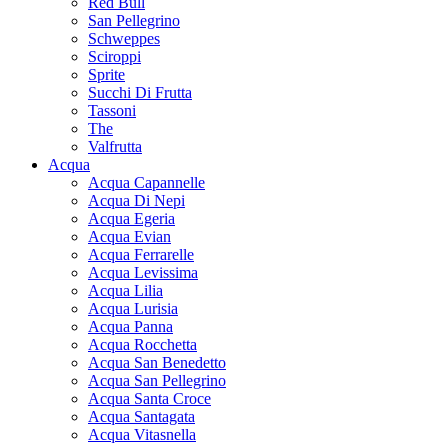
Red Bull
San Pellegrino
Schweppes
Sciroppi
Sprite
Succhi Di Frutta
Tassoni
The
Valfrutta
Acqua
Acqua Capannelle
Acqua Di Nepi
Acqua Egeria
Acqua Evian
Acqua Ferrarelle
Acqua Levissima
Acqua Lilia
Acqua Lurisia
Acqua Panna
Acqua Rocchetta
Acqua San Benedetto
Acqua San Pellegrino
Acqua Santa Croce
Acqua Santagata
Acqua Vitasnella