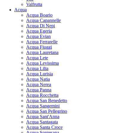
Valfrutta
Acqua
Acqua Boario
Acqua Capannelle
Acqua Di Nepi
Acqua Egeria
Acqua Evian
Acqua Ferrarelle
Acqua Fiuggi
Acqua Lauretana
Acqua Lete
Acqua Levissima
Acqua Lilia
Acqua Lurisia
Acqua Natia
Acqua Nerea
Acqua Panna
Acqua Rocchetta
Acqua San Benedetto
Acqua Sangemini
Acqua San Pellegrino
Acqua Sant'Anna
Acqua Santagata
Acqua Santa Croce
Acqua Sorgesana