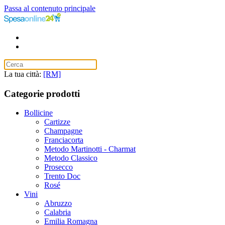
Passa al contenuto principale
La tua città:
[RM]
Categorie prodotti
Bollicine
Cartizze
Champagne
Franciacorta
Metodo Martinotti - Charmat
Metodo Classico
Prosecco
Trento Doc
Rosé
Vini
Abruzzo
Calabria
Emilia Romagna