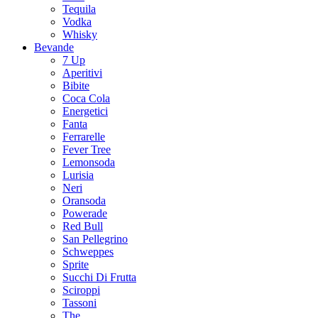
Tequila
Vodka
Whisky
Bevande
7 Up
Aperitivi
Bibite
Coca Cola
Energetici
Fanta
Ferrarelle
Fever Tree
Lemonsoda
Lurisia
Neri
Oransoda
Powerade
Red Bull
San Pellegrino
Schweppes
Sprite
Succhi Di Frutta
Sciroppi
Tassoni
The