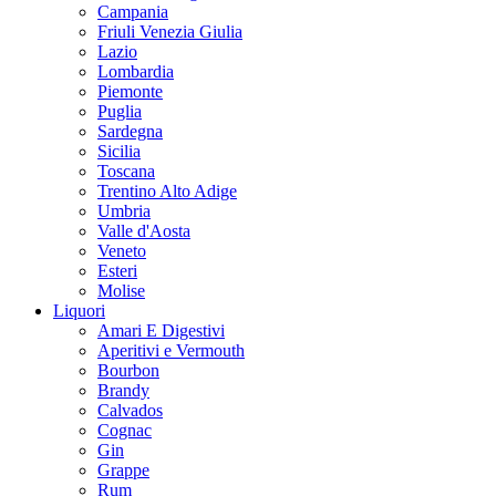
Campania
Friuli Venezia Giulia
Lazio
Lombardia
Piemonte
Puglia
Sardegna
Sicilia
Toscana
Trentino Alto Adige
Umbria
Valle d'Aosta
Veneto
Esteri
Molise
Liquori
Amari E Digestivi
Aperitivi e Vermouth
Bourbon
Brandy
Calvados
Cognac
Gin
Grappe
Rum