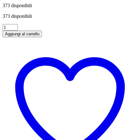
373 disponibili
373 disponibili
Chardonnay
DOC
Aggiungi al carrello
Ritterhof
-
Alto
Adige
75
cl
quantità