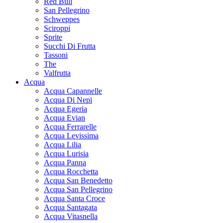
Red Bull
San Pellegrino
Schweppes
Sciroppi
Sprite
Succhi Di Frutta
Tassoni
The
Valfrutta
Acqua
Acqua Capannelle
Acqua Di Nepi
Acqua Egeria
Acqua Evian
Acqua Ferrarelle
Acqua Levissima
Acqua Lilia
Acqua Lurisia
Acqua Panna
Acqua Rocchetta
Acqua San Benedetto
Acqua San Pellegrino
Acqua Santa Croce
Acqua Santagata
Acqua Vitasnella