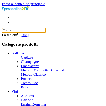
Passa al contenuto principale
La tua città:
[RM]
Categorie prodotti
Bollicine
Cartizze
Champagne
Franciacorta
Metodo Martinotti - Charmat
Metodo Classico
Prosecco
Trento Doc
Rosé
Vini
Abruzzo
Calabria
Emilia Romagna