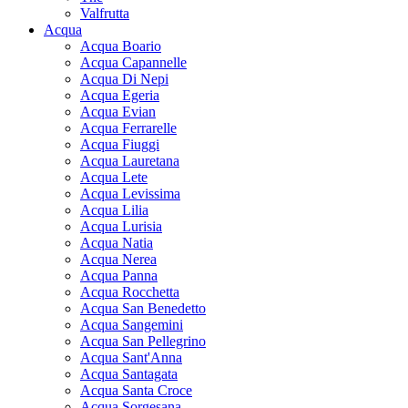
Valfrutta
Acqua
Acqua Boario
Acqua Capannelle
Acqua Di Nepi
Acqua Egeria
Acqua Evian
Acqua Ferrarelle
Acqua Fiuggi
Acqua Lauretana
Acqua Lete
Acqua Levissima
Acqua Lilia
Acqua Lurisia
Acqua Natia
Acqua Nerea
Acqua Panna
Acqua Rocchetta
Acqua San Benedetto
Acqua Sangemini
Acqua San Pellegrino
Acqua Sant'Anna
Acqua Santagata
Acqua Santa Croce
Acqua Sorgesana