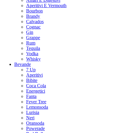
Amari E Digestivi
Aperitivi E Vermouth
Bourbon
Brandy
Calvados
Cognac
Gin
Grappe
Rum
Tequila
Vodka
Whisky
Bevande
7 Up
Aperitivi
Bibite
Coca Cola
Energetici
Fanta
Fever Tree
Lemonsoda
Lurisia
Neri
Oransoda
Powerade