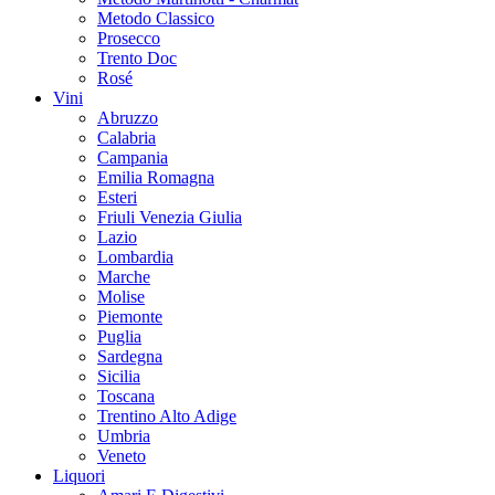
Metodo Classico
Prosecco
Trento Doc
Rosé
Vini
Abruzzo
Calabria
Campania
Emilia Romagna
Esteri
Friuli Venezia Giulia
Lazio
Lombardia
Marche
Molise
Piemonte
Puglia
Sardegna
Sicilia
Toscana
Trentino Alto Adige
Umbria
Veneto
Liquori