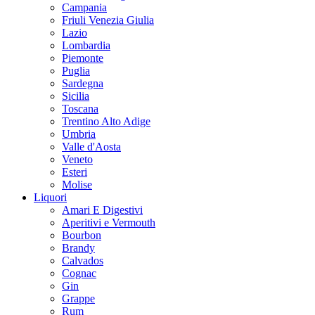
Campania
Friuli Venezia Giulia
Lazio
Lombardia
Piemonte
Puglia
Sardegna
Sicilia
Toscana
Trentino Alto Adige
Umbria
Valle d'Aosta
Veneto
Esteri
Molise
Liquori
Amari E Digestivi
Aperitivi e Vermouth
Bourbon
Brandy
Calvados
Cognac
Gin
Grappe
Rum