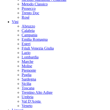
Metodo Classico
Prosecco
Trento Doc
Rosé
Vini
Abruzzo
Calabria
Campania
Emilia Romagna
Esteri
Friuli Venezia Giulia
Lazio
Lombardia
Marche
Molise
Piemonte
Puglia
Sardegna
Sicilia
Toscana
Trentino Alto Adige
Umbria
Val D'Aosta
Veneto