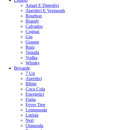
Liquori
Amari E Digestivi
Aperitivi E Vermouth
Bourbon
Brandy
Calvados
Cognac
Gin
Grappe
Rum
Tequila
Vodka
Whisky
Bevande
7 Up
Aperitivi
Bibite
Coca Cola
Energetici
Fanta
Fever Tree
Lemonsoda
Lurisia
Neri
Oransoda