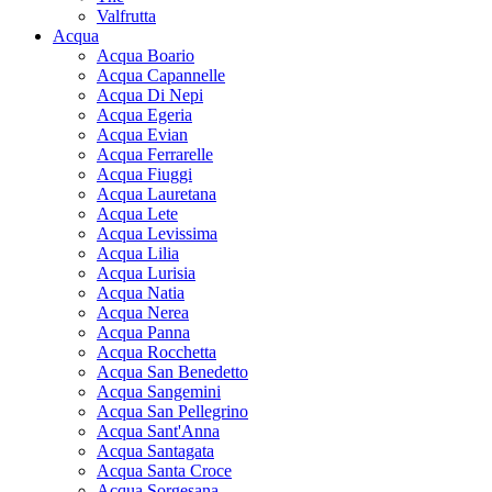
Valfrutta
Acqua
Acqua Boario
Acqua Capannelle
Acqua Di Nepi
Acqua Egeria
Acqua Evian
Acqua Ferrarelle
Acqua Fiuggi
Acqua Lauretana
Acqua Lete
Acqua Levissima
Acqua Lilia
Acqua Lurisia
Acqua Natia
Acqua Nerea
Acqua Panna
Acqua Rocchetta
Acqua San Benedetto
Acqua Sangemini
Acqua San Pellegrino
Acqua Sant'Anna
Acqua Santagata
Acqua Santa Croce
Acqua Sorgesana