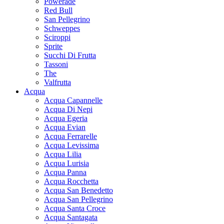
Powerade
Red Bull
San Pellegrino
Schweppes
Sciroppi
Sprite
Succhi Di Frutta
Tassoni
The
Valfrutta
Acqua
Acqua Capannelle
Acqua Di Nepi
Acqua Egeria
Acqua Evian
Acqua Ferrarelle
Acqua Levissima
Acqua Lilia
Acqua Lurisia
Acqua Panna
Acqua Rocchetta
Acqua San Benedetto
Acqua San Pellegrino
Acqua Santa Croce
Acqua Santagata