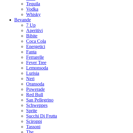
Tequila
Vodka
Whisky
Bevande
7 Up
Aperitivi
Bibite
Coca Cola
Energetici
Fanta
Ferrarelle
Fever Tree
Lemonsoda
Lurisia
Neri
Oransoda
Powerade
Red Bull
San Pellegrino
Schweppes
Sprite
Succhi Di Frutta
Sciroppi
Tassoni
The