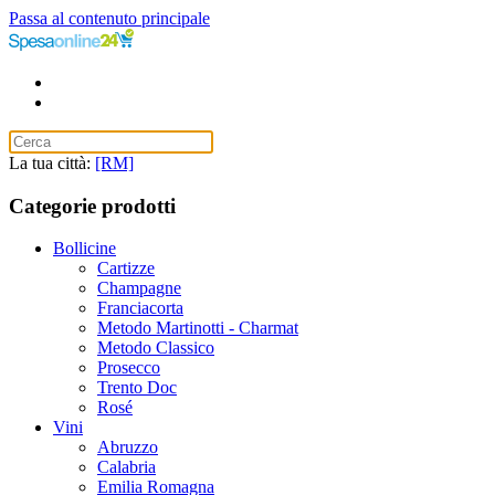
Passa al contenuto principale
La tua città:
[RM]
Categorie prodotti
Bollicine
Cartizze
Champagne
Franciacorta
Metodo Martinotti - Charmat
Metodo Classico
Prosecco
Trento Doc
Rosé
Vini
Abruzzo
Calabria
Emilia Romagna