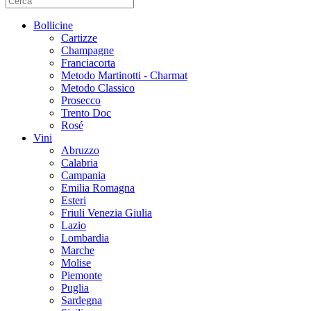
Bollicine
Cartizze
Champagne
Franciacorta
Metodo Martinotti - Charmat
Metodo Classico
Prosecco
Trento Doc
Rosé
Vini
Abruzzo
Calabria
Campania
Emilia Romagna
Esteri
Friuli Venezia Giulia
Lazio
Lombardia
Marche
Molise
Piemonte
Puglia
Sardegna