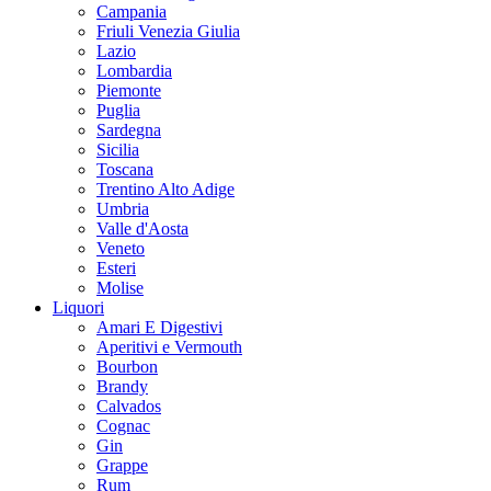
Campania
Friuli Venezia Giulia
Lazio
Lombardia
Piemonte
Puglia
Sardegna
Sicilia
Toscana
Trentino Alto Adige
Umbria
Valle d'Aosta
Veneto
Esteri
Molise
Liquori
Amari E Digestivi
Aperitivi e Vermouth
Bourbon
Brandy
Calvados
Cognac
Gin
Grappe
Rum