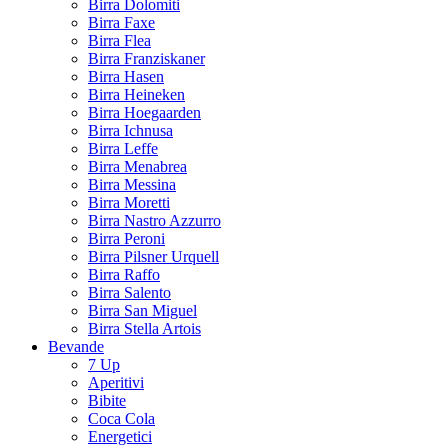
Birra Dolomiti
Birra Faxe
Birra Flea
Birra Franziskaner
Birra Hasen
Birra Heineken
Birra Hoegaarden
Birra Ichnusa
Birra Leffe
Birra Menabrea
Birra Messina
Birra Moretti
Birra Nastro Azzurro
Birra Peroni
Birra Pilsner Urquell
Birra Raffo
Birra Salento
Birra San Miguel
Birra Stella Artois
Bevande
7 Up
Aperitivi
Bibite
Coca Cola
Energetici