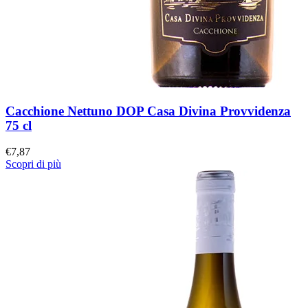
Cacchione Nettuno DOP Casa Divina Provvidenza
75 cl
€
7,87
Scopri di più