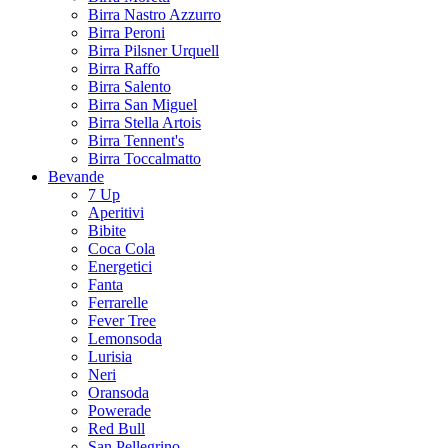
Birra Nastro Azzurro
Birra Peroni
Birra Pilsner Urquell
Birra Raffo
Birra Salento
Birra San Miguel
Birra Stella Artois
Birra Tennent's
Birra Toccalmatto
Bevande
7 Up
Aperitivi
Bibite
Coca Cola
Energetici
Fanta
Ferrarelle
Fever Tree
Lemonsoda
Lurisia
Neri
Oransoda
Powerade
Red Bull
San Pellegrino