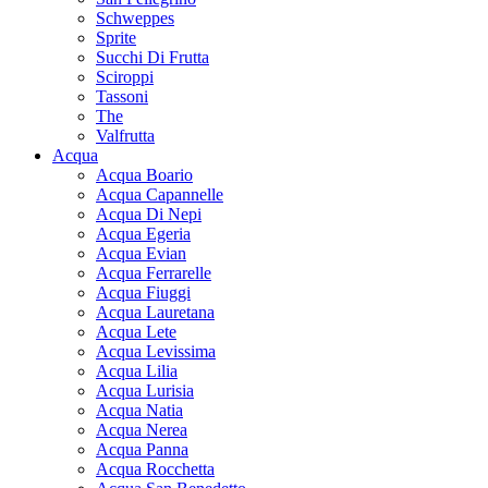
Schweppes
Sprite
Succhi Di Frutta
Sciroppi
Tassoni
The
Valfrutta
Acqua
Acqua Boario
Acqua Capannelle
Acqua Di Nepi
Acqua Egeria
Acqua Evian
Acqua Ferrarelle
Acqua Fiuggi
Acqua Lauretana
Acqua Lete
Acqua Levissima
Acqua Lilia
Acqua Lurisia
Acqua Natia
Acqua Nerea
Acqua Panna
Acqua Rocchetta