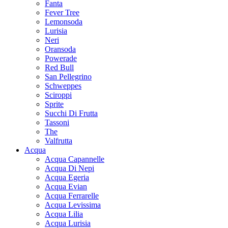
Fanta
Fever Tree
Lemonsoda
Lurisia
Neri
Oransoda
Powerade
Red Bull
San Pellegrino
Schweppes
Sciroppi
Sprite
Succhi Di Frutta
Tassoni
The
Valfrutta
Acqua
Acqua Capannelle
Acqua Di Nepi
Acqua Egeria
Acqua Evian
Acqua Ferrarelle
Acqua Levissima
Acqua Lilia
Acqua Lurisia