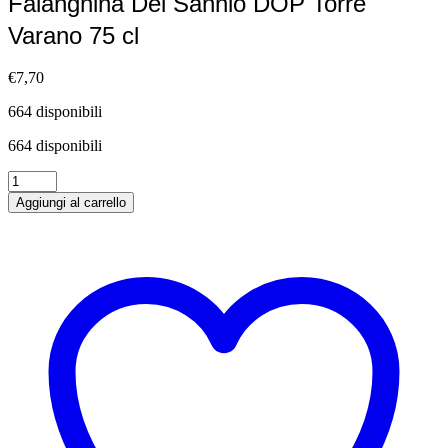
Falanghina Del Sannio DOP Torre
Varano 75 cl
€
7,70
664 disponibili
664 disponibili
Falanghina
Del
Aggiungi al carrello
Sannio
DOP
Torre
Varano
75
cl
quantità