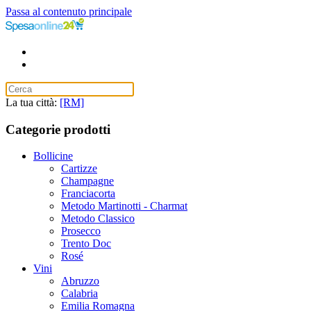
Passa al contenuto principale
La tua città:
[RM]
Categorie prodotti
Bollicine
Cartizze
Champagne
Franciacorta
Metodo Martinotti - Charmat
Metodo Classico
Prosecco
Trento Doc
Rosé
Vini
Abruzzo
Calabria
Emilia Romagna