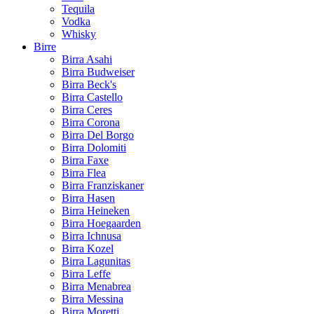
Tequila
Vodka
Whisky
Birre
Birra Asahi
Birra Budweiser
Birra Beck's
Birra Castello
Birra Ceres
Birra Corona
Birra Del Borgo
Birra Dolomiti
Birra Faxe
Birra Flea
Birra Franziskaner
Birra Hasen
Birra Heineken
Birra Hoegaarden
Birra Ichnusa
Birra Kozel
Birra Lagunitas
Birra Leffe
Birra Menabrea
Birra Messina
Birra Moretti