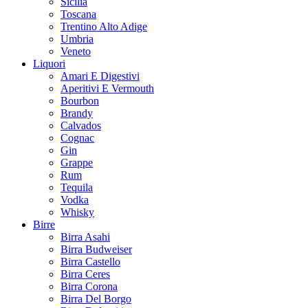
Sicilia
Toscana
Trentino Alto Adige
Umbria
Veneto
Liquori
Amari E Digestivi
Aperitivi E Vermouth
Bourbon
Brandy
Calvados
Cognac
Gin
Grappe
Rum
Tequila
Vodka
Whisky
Birre
Birra Asahi
Birra Budweiser
Birra Castello
Birra Ceres
Birra Corona
Birra Del Borgo