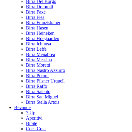
Birra Del Borgo
Birra Dolomiti
Birra Faxe
Birra Flea
Birra Franziskaner
Birra Hasen
Birra Heineken
Birra Hoegaarden
Birra Ichnusa
Birra Leffe
Birra Menabrea
Birra Messina
Birra Moretti
Birra Nastro Azzurro
Birra Peroni
Birra Pilsner Urquell
Birra Raffo
Birra Salento
Birra San Miguel
Birra Stella Artois
Bevande
7 Up
Aperitivi
Bibite
Coca Cola