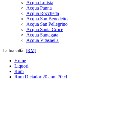
Acqua Lurisia
Acqua Panna
Acqua Rocchetta
Acqua San Benedetto
Acqua San Pellegrino
Acqua Santa Croce
Acqua Santagata
Acqua Vitasnella
La tua città:
[RM]
Home
Liquori
Rum
Rum Dictador 20 anni 70 cl