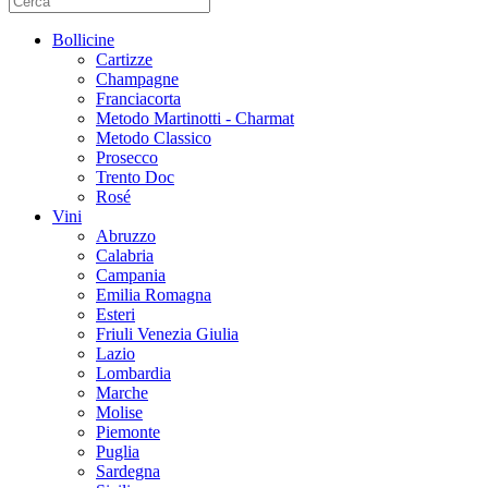
Bollicine
Cartizze
Champagne
Franciacorta
Metodo Martinotti - Charmat
Metodo Classico
Prosecco
Trento Doc
Rosé
Vini
Abruzzo
Calabria
Campania
Emilia Romagna
Esteri
Friuli Venezia Giulia
Lazio
Lombardia
Marche
Molise
Piemonte
Puglia
Sardegna