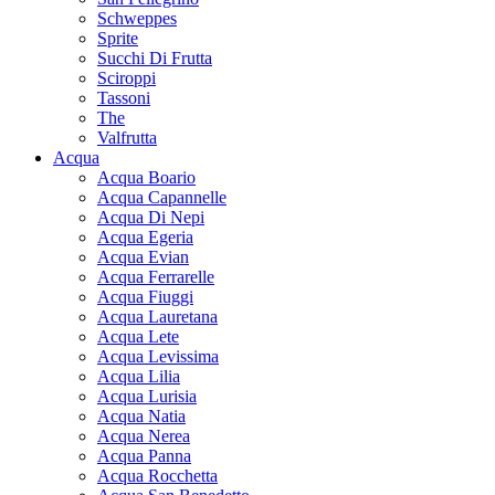
Schweppes
Sprite
Succhi Di Frutta
Sciroppi
Tassoni
The
Valfrutta
Acqua
Acqua Boario
Acqua Capannelle
Acqua Di Nepi
Acqua Egeria
Acqua Evian
Acqua Ferrarelle
Acqua Fiuggi
Acqua Lauretana
Acqua Lete
Acqua Levissima
Acqua Lilia
Acqua Lurisia
Acqua Natia
Acqua Nerea
Acqua Panna
Acqua Rocchetta