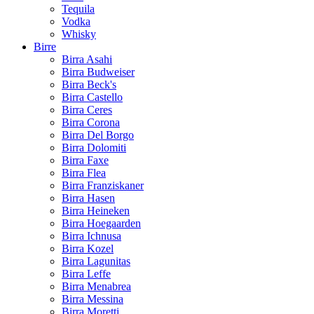
Tequila
Vodka
Whisky
Birre
Birra Asahi
Birra Budweiser
Birra Beck's
Birra Castello
Birra Ceres
Birra Corona
Birra Del Borgo
Birra Dolomiti
Birra Faxe
Birra Flea
Birra Franziskaner
Birra Hasen
Birra Heineken
Birra Hoegaarden
Birra Ichnusa
Birra Kozel
Birra Lagunitas
Birra Leffe
Birra Menabrea
Birra Messina
Birra Moretti