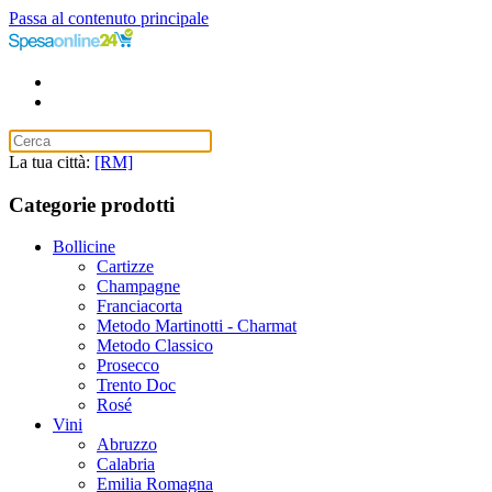
Passa al contenuto principale
La tua città:
[RM]
Categorie prodotti
Bollicine
Cartizze
Champagne
Franciacorta
Metodo Martinotti - Charmat
Metodo Classico
Prosecco
Trento Doc
Rosé
Vini
Abruzzo
Calabria
Emilia Romagna