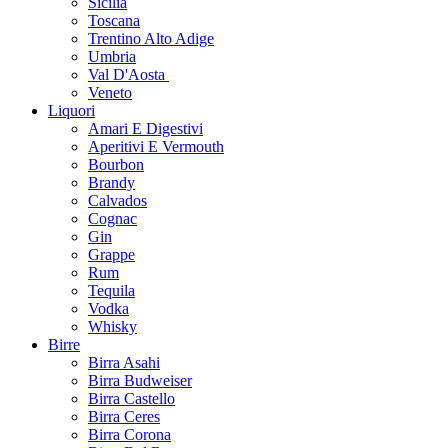
Sicilia
Toscana
Trentino Alto Adige
Umbria
Val D'Aosta
Veneto
Liquori
Amari E Digestivi
Aperitivi E Vermouth
Bourbon
Brandy
Calvados
Cognac
Gin
Grappe
Rum
Tequila
Vodka
Whisky
Birre
Birra Asahi
Birra Budweiser
Birra Castello
Birra Ceres
Birra Corona