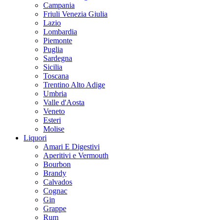
Campania
Friuli Venezia Giulia
Lazio
Lombardia
Piemonte
Puglia
Sardegna
Sicilia
Toscana
Trentino Alto Adige
Umbria
Valle d'Aosta
Veneto
Esteri
Molise
Liquori
Amari E Digestivi
Aperitivi e Vermouth
Bourbon
Brandy
Calvados
Cognac
Gin
Grappe
Rum