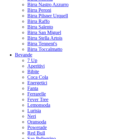
Birra Nastro Azzurro
Birra Peroni
Birra Pilsner Urquell
Birra Raffo
Birra Salento
Birra San Miguel
Birra Stella Artois
Birra Tennent's
Birra Toccalmatto
Bevande
7 Up
Aperitivi
Bibite
Coca Cola
Energetici
Fanta
Ferrarelle
Fever Tree
Lemonsoda
Lurisia
Neri
Oransoda
Powerade
Red Bull
San Pellegrino