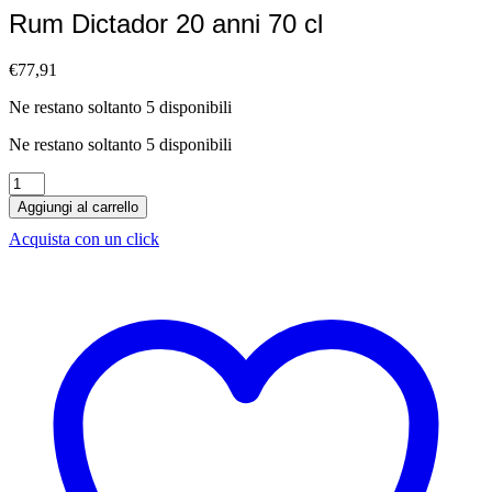
Rum Dictador 20 anni 70 cl
€
77,91
Ne restano soltanto 5 disponibili
Ne restano soltanto 5 disponibili
Rum
Dictador
Aggiungi al carrello
20
Acquista con un click
anni
70
cl
quantità