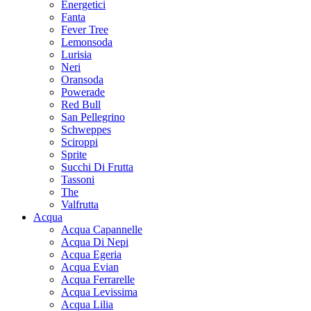
Energetici
Fanta
Fever Tree
Lemonsoda
Lurisia
Neri
Oransoda
Powerade
Red Bull
San Pellegrino
Schweppes
Sciroppi
Sprite
Succhi Di Frutta
Tassoni
The
Valfrutta
Acqua
Acqua Capannelle
Acqua Di Nepi
Acqua Egeria
Acqua Evian
Acqua Ferrarelle
Acqua Levissima
Acqua Lilia