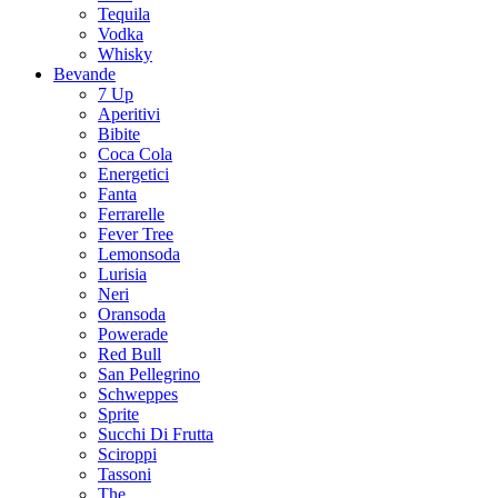
Tequila
Vodka
Whisky
Bevande
7 Up
Aperitivi
Bibite
Coca Cola
Energetici
Fanta
Ferrarelle
Fever Tree
Lemonsoda
Lurisia
Neri
Oransoda
Powerade
Red Bull
San Pellegrino
Schweppes
Sprite
Succhi Di Frutta
Sciroppi
Tassoni
The