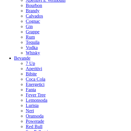
Aperitivi E Vermouth
Bourbon
Brandy
Calvados
Cognac
Gin
Grappe
Rum
Tequila
Vodka
Whisky
Bevande
7 Up
Aperitivi
Bibite
Coca Cola
Energetici
Fanta
Fever Tree
Lemonsoda
Lurisia
Neri
Oransoda
Powerade
Red Bull