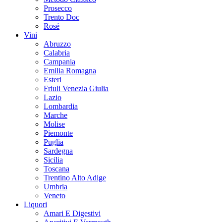
Prosecco
Trento Doc
Rosé
Vini
Abruzzo
Calabria
Campania
Emilia Romagna
Esteri
Friuli Venezia Giulia
Lazio
Lombardia
Marche
Molise
Piemonte
Puglia
Sardegna
Sicilia
Toscana
Trentino Alto Adige
Umbria
Veneto
Liquori
Amari E Digestivi