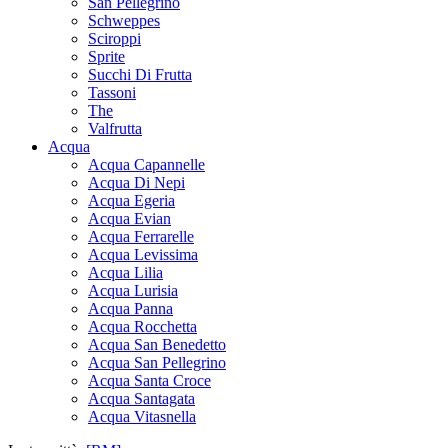
San Pellegrino
Schweppes
Sciroppi
Sprite
Succhi Di Frutta
Tassoni
The
Valfrutta
Acqua
Acqua Capannelle
Acqua Di Nepi
Acqua Egeria
Acqua Evian
Acqua Ferrarelle
Acqua Levissima
Acqua Lilia
Acqua Lurisia
Acqua Panna
Acqua Rocchetta
Acqua San Benedetto
Acqua San Pellegrino
Acqua Santa Croce
Acqua Santagata
Acqua Vitasnella