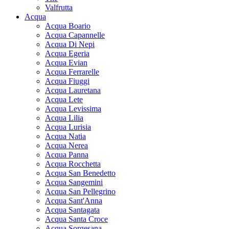
Valfrutta
Acqua
Acqua Boario
Acqua Capannelle
Acqua Di Nepi
Acqua Egeria
Acqua Evian
Acqua Ferrarelle
Acqua Fiuggi
Acqua Lauretana
Acqua Lete
Acqua Levissima
Acqua Lilia
Acqua Lurisia
Acqua Natia
Acqua Nerea
Acqua Panna
Acqua Rocchetta
Acqua San Benedetto
Acqua Sangemini
Acqua San Pellegrino
Acqua Sant'Anna
Acqua Santagata
Acqua Santa Croce
Acqua Sorgesana