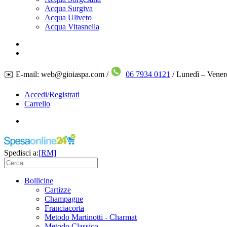
Acqua Surgiva
Acqua Uliveto
Acqua Vitasnella
✉️ E-mail: web@gioiaspa.com /
06 7934 0121
/ Lunedì – Vener
Accedi/Registrati
Carrello
Spedisci a:
[RM]
Bollicine
Cartizze
Champagne
Franciacorta
Metodo Martinotti - Charmat
Metodo Classico