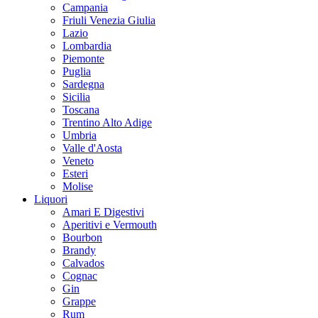
Campania
Friuli Venezia Giulia
Lazio
Lombardia
Piemonte
Puglia
Sardegna
Sicilia
Toscana
Trentino Alto Adige
Umbria
Valle d'Aosta
Veneto
Esteri
Molise
Liquori
Amari E Digestivi
Aperitivi e Vermouth
Bourbon
Brandy
Calvados
Cognac
Gin
Grappe
Rum