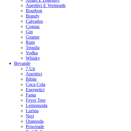
Amari E Digestivi
Aperitivi E Vermouth
Bourbon
Brandy
Calvados
Cognac
Gin
Grappe
Rum
Tequila
Vodka
Whisky
Bevande
7 Up
Aperitivi
Bibite
Coca Cola
Energetici
Fanta
Fever Tree
Lemonsoda
Lurisia
Neri
Oransoda
Powerade