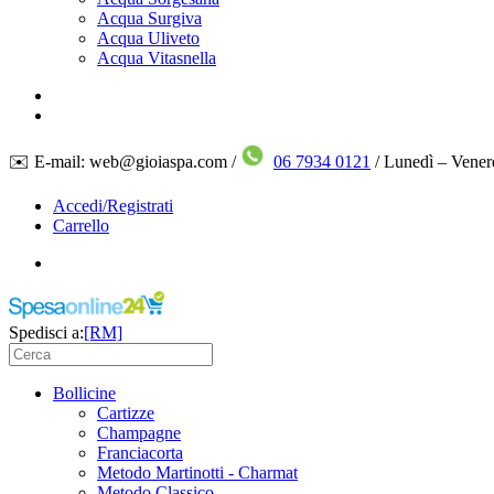
Acqua Surgiva
Acqua Uliveto
Acqua Vitasnella
✉️ E-mail: web@gioiaspa.com /
06 7934 0121
/ Lunedì – Vener
Accedi/Registrati
Carrello
Spedisci a:
[RM]
Bollicine
Cartizze
Champagne
Franciacorta
Metodo Martinotti - Charmat
Metodo Classico