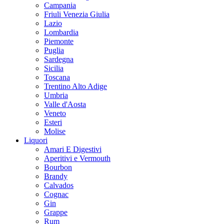
Campania
Friuli Venezia Giulia
Lazio
Lombardia
Piemonte
Puglia
Sardegna
Sicilia
Toscana
Trentino Alto Adige
Umbria
Valle d'Aosta
Veneto
Esteri
Molise
Liquori
Amari E Digestivi
Aperitivi e Vermouth
Bourbon
Brandy
Calvados
Cognac
Gin
Grappe
Rum