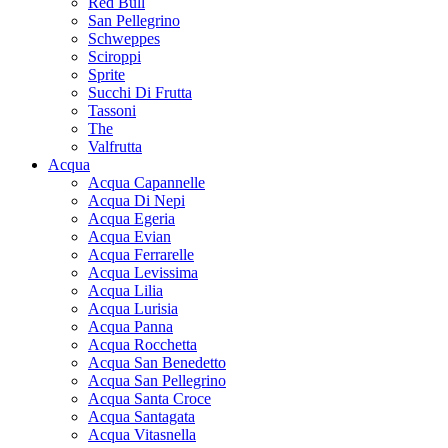
Red Bull
San Pellegrino
Schweppes
Sciroppi
Sprite
Succhi Di Frutta
Tassoni
The
Valfrutta
Acqua
Acqua Capannelle
Acqua Di Nepi
Acqua Egeria
Acqua Evian
Acqua Ferrarelle
Acqua Levissima
Acqua Lilia
Acqua Lurisia
Acqua Panna
Acqua Rocchetta
Acqua San Benedetto
Acqua San Pellegrino
Acqua Santa Croce
Acqua Santagata
Acqua Vitasnella