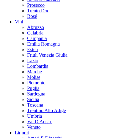
Prosecco
Trento Doc
Rosé
Vini
Abruzzo
Calabria
Campania
Emilia Romagna
Esteri
Friuli Venezia Giulia
Lazio
Lombardia
Marche
Molise
Piemonte
Puglia
Sardegna
Sicilia
Toscana
Trentino Alto Adige
Umbria
Val D'Aosta
Veneto
Liquori