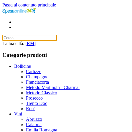
Passa al contenuto principale
La tua città:
[RM]
Categorie prodotti
Bollicine
Cartizze
Champagne
Franciacorta
Metodo Martinotti - Charmat
Metodo Classico
Prosecco
Trento Doc
Rosé
Vini
Abruzzo
Calabria
Emilia Romagna