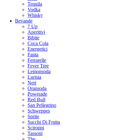
Tequila
Vodka
Whisky
Bevande
7 Up
Aperitivi
Bibite
Coca Cola
Energetici
Fanta
Ferrarelle
Fever Tree
Lemonsoda
Lurisia
Neri
Oransoda
Powerade
Red Bull
San Pellegrino
Schweppes
Sprite
Succhi Di Frutta
Sciroppi
Tassoni
The