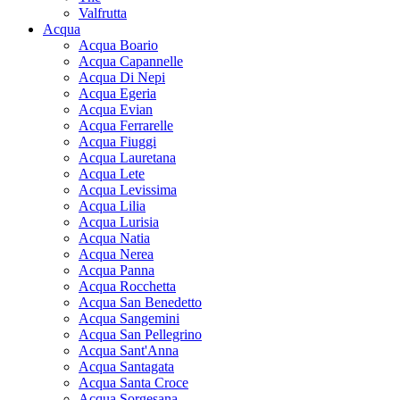
Valfrutta
Acqua
Acqua Boario
Acqua Capannelle
Acqua Di Nepi
Acqua Egeria
Acqua Evian
Acqua Ferrarelle
Acqua Fiuggi
Acqua Lauretana
Acqua Lete
Acqua Levissima
Acqua Lilia
Acqua Lurisia
Acqua Natia
Acqua Nerea
Acqua Panna
Acqua Rocchetta
Acqua San Benedetto
Acqua Sangemini
Acqua San Pellegrino
Acqua Sant'Anna
Acqua Santagata
Acqua Santa Croce
Acqua Sorgesana