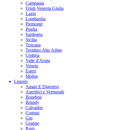
Campania
Friuli Venezia Giulia
Lazio
Lombardia
Piemonte
Puglia
Sardegna
Sicilia
Toscana
Trentino Alto Adige
Umbria
Valle d'Aosta
Veneto
Esteri
Molise
Liquori
Amari E Digestivi
Aperitivi e Vermouth
Bourbon
Brandy
Calvados
Cognac
Gin
Grappe
Rum