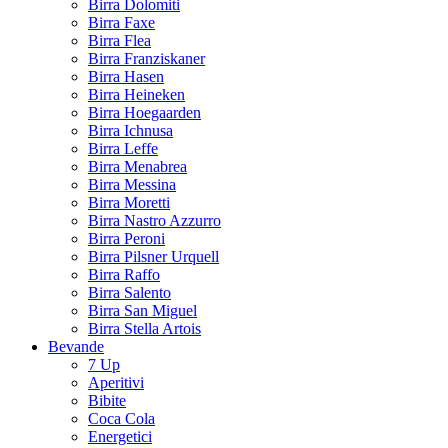
Birra Dolomiti
Birra Faxe
Birra Flea
Birra Franziskaner
Birra Hasen
Birra Heineken
Birra Hoegaarden
Birra Ichnusa
Birra Leffe
Birra Menabrea
Birra Messina
Birra Moretti
Birra Nastro Azzurro
Birra Peroni
Birra Pilsner Urquell
Birra Raffo
Birra Salento
Birra San Miguel
Birra Stella Artois
Bevande
7 Up
Aperitivi
Bibite
Coca Cola
Energetici