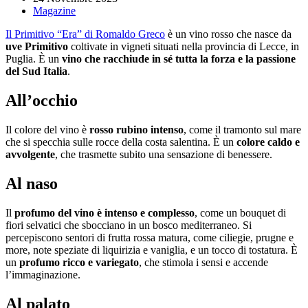
Magazine
Il Primitivo “Era” di Romaldo Greco
è un vino rosso che nasce da
uve Primitivo
coltivate in vigneti situati nella provincia di Lecce, in
Puglia. È un
vino che racchiude in sé tutta la forza e la passione
del Sud Italia
.
All’occhio
Il colore del vino è
rosso rubino intenso
, come il tramonto sul mare
che si specchia sulle rocce della costa salentina. È un
colore caldo e
avvolgente
, che trasmette subito una sensazione di benessere.
Al naso
Il
profumo del vino è intenso e complesso
, come un bouquet di
fiori selvatici che sbocciano in un bosco mediterraneo. Si
percepiscono sentori di frutta rossa matura, come ciliegie, prugne e
more, note speziate di liquirizia e vaniglia, e un tocco di tostatura. È
un
profumo ricco e variegato
, che stimola i sensi e accende
l’immaginazione.
Al palato