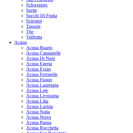
Schweppes
Sprite
Succhi Di Frutta
Sciroppi
Tassoni
The
Valfrutta
Acqua
Acqua Boario
Acqua Capannelle
Acqua Di Nepi
Acqua Egeria
Acqua Evian
Acqua Ferrarelle
Acqua Fiuggi
Acqua Lauretana
Acqua Lete
Acqua Levissima
Acqua Lilia
Acqua Lurisia
Acqua Natia
Acqua Nerea
Acqua Panna
Acqua Rocchetta