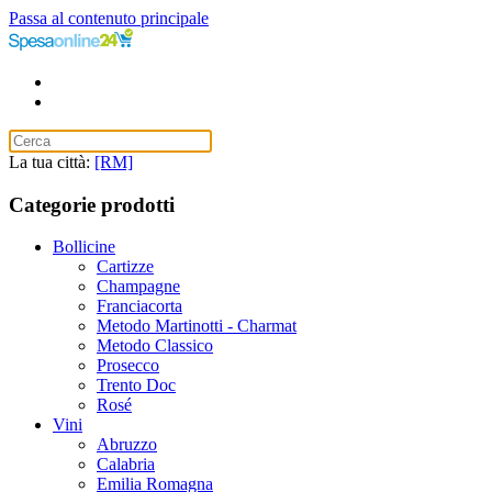
Passa al contenuto principale
La tua città:
[RM]
Categorie prodotti
Bollicine
Cartizze
Champagne
Franciacorta
Metodo Martinotti - Charmat
Metodo Classico
Prosecco
Trento Doc
Rosé
Vini
Abruzzo
Calabria
Emilia Romagna