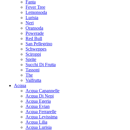
Fanta
Fever Tree
Lemonsoda
Lurisia
Neri
Oransoda
Powerade
Red Bull
San Pellegrino
Schweppes
Sciroppi
Sprite
Succhi Di Frutta
Tassoni
The
Valfrutta
Acqua
Acqua Capannelle
Acqua Di Nepi
Acqua Egeria
Acqua Evian
Acqua Ferrarelle
Acqua Levissima
Acqua Lilia
Acqua Lurisia