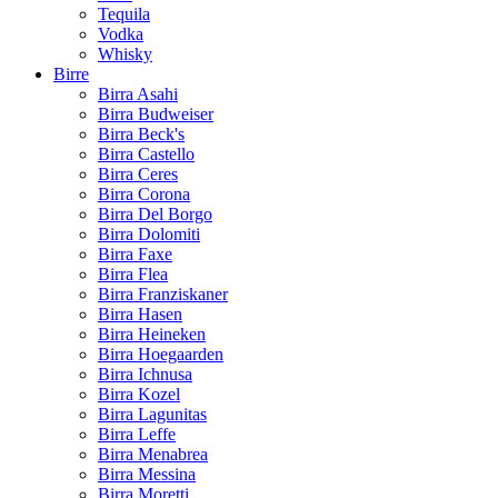
Tequila
Vodka
Whisky
Birre
Birra Asahi
Birra Budweiser
Birra Beck's
Birra Castello
Birra Ceres
Birra Corona
Birra Del Borgo
Birra Dolomiti
Birra Faxe
Birra Flea
Birra Franziskaner
Birra Hasen
Birra Heineken
Birra Hoegaarden
Birra Ichnusa
Birra Kozel
Birra Lagunitas
Birra Leffe
Birra Menabrea
Birra Messina
Birra Moretti