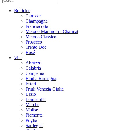
Bollicine
Cartizze
Champagne
Franciacorta
Metodo Martinotti - Charmat
Metodo Classico
Prosecco
Trento Doc
Rosé
Vini
Abruzzo
Calabria
Campania
Emilia Romagna
Esteri
Friuli Venezia Giulia
Lazio
Lombardia
Marche
Molise
Piemonte
Puglia
Sardegna