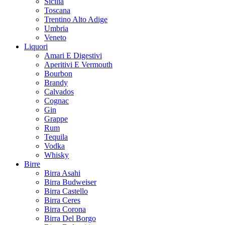
Sicilia
Toscana
Trentino Alto Adige
Umbria
Veneto
Liquori
Amari E Digestivi
Aperitivi E Vermouth
Bourbon
Brandy
Calvados
Cognac
Gin
Grappe
Rum
Tequila
Vodka
Whisky
Birre
Birra Asahi
Birra Budweiser
Birra Castello
Birra Ceres
Birra Corona
Birra Del Borgo