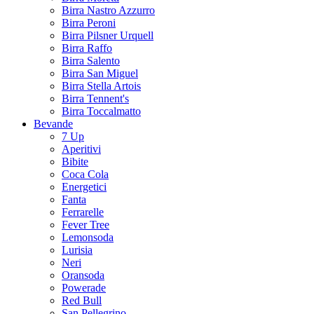
Birra Nastro Azzurro
Birra Peroni
Birra Pilsner Urquell
Birra Raffo
Birra Salento
Birra San Miguel
Birra Stella Artois
Birra Tennent's
Birra Toccalmatto
Bevande
7 Up
Aperitivi
Bibite
Coca Cola
Energetici
Fanta
Ferrarelle
Fever Tree
Lemonsoda
Lurisia
Neri
Oransoda
Powerade
Red Bull
San Pellegrino