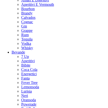
Amari E Digestivi
Aperitivi E Vermouth
Bourbon
Brandy
Calvados
Cognac
Gin
Grappe
Rum
Tequila
Vodka
Whisky
Bevande
7 Up
Aperitivi
Bibite
Coca Cola
Energetici
Fanta
Fever Tree
Lemonsoda
Lurisia
Neri
Oransoda
Powerade