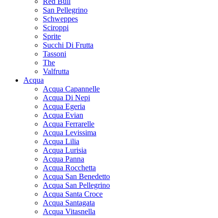
Red Bull
San Pellegrino
Schweppes
Sciroppi
Sprite
Succhi Di Frutta
Tassoni
The
Valfrutta
Acqua
Acqua Capannelle
Acqua Di Nepi
Acqua Egeria
Acqua Evian
Acqua Ferrarelle
Acqua Levissima
Acqua Lilia
Acqua Lurisia
Acqua Panna
Acqua Rocchetta
Acqua San Benedetto
Acqua San Pellegrino
Acqua Santa Croce
Acqua Santagata
Acqua Vitasnella