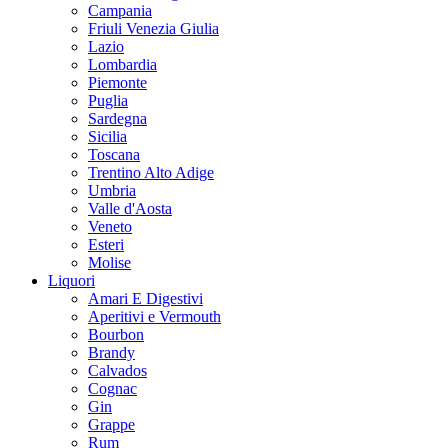
Campania
Friuli Venezia Giulia
Lazio
Lombardia
Piemonte
Puglia
Sardegna
Sicilia
Toscana
Trentino Alto Adige
Umbria
Valle d'Aosta
Veneto
Esteri
Molise
Liquori
Amari E Digestivi
Aperitivi e Vermouth
Bourbon
Brandy
Calvados
Cognac
Gin
Grappe
Rum