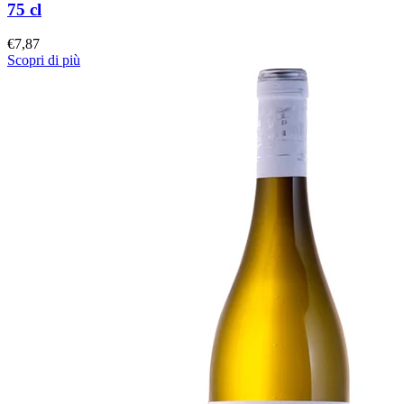
75 cl
€
7,87
Scopri di più