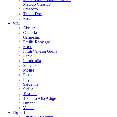
Metodo Classico
Prosecco
Trento Doc
Rosé
Vini
Abruzzo
Calabria
Campania
Emilia Romagna
Esteri
Friuli Venezia Giulia
Lazio
Lombardia
Marche
Molise
Piemonte
Puglia
Sardegna
Sicilia
Toscana
Trentino Alto Adige
Umbria
Veneto
Liquori