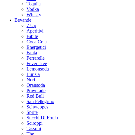
Tequila
Vodka
Whisky
Bevande
7 Up
Aperitivi
Bibite
Coca Cola
Energetici
Fanta
Ferrarelle
Fever Tree
Lemonsoda
Lurisia
Neri
Oransoda
Powerade
Red Bull
San Pellegrino
Schweppes
Sprite
Succhi Di Frutta
Sciroppi
Tassoni
The