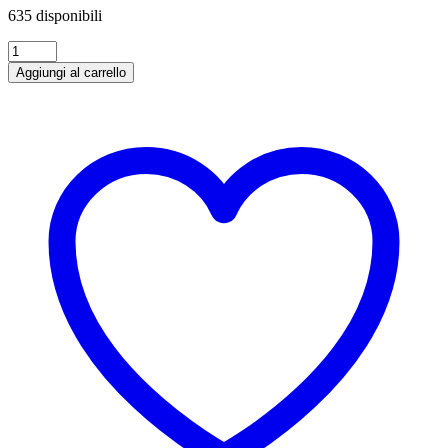
635 disponibili
Chardonnay
DOC
Aggiungi al carrello
"L'intruso"
Carlin
De
Paolo
75
cl
quantità