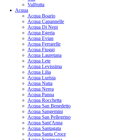
Valfrutta
Acqua
Acqua Boario
Acqua Capannelle
Acqua Di Nepi
Acqua Egeria
Acqua Evian
Acqua Ferrarelle
Acqua Fiuggi
Acqua Lauretana
Acqua Lete
Acqua Levissima
Acqua Lilia
Acqua Lurisia
Acqua Natia
Acqua Nerea
Acqua Panna
Acqua Rocchetta
Acqua San Benedetto
Acqua Sangemini
Acqua San Pellegrino
Acqua Sant'Anna
Acqua Santagata
Acqua Santa Croce
Acqua Sorgesana